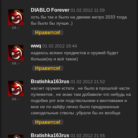
DIABLO Forever
01.02.2012 11:59
хоть бы так и было на движке метро 2033 тогда
бы было бы лучше..)
LVL --
Нравится!
wwq
01.02.2012 18:44
надеюсь всяких предметов и оружий будет
больше(ну и всё такое)
LVL --
Нравится!
Bratishka163rus
01.02.2012 21:52
насчет оружия кстати , не было в прошлой части
пулеметов , не знаю там добавили что нибудь на
LVL --
подобие рпг или подствольники к винтовками и
мне не по кайфу лично было придуманные
самодельные стволы ,убрали бы их вообще
Нравится!
Bratishka163rus
01.02.2012 21:55