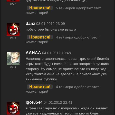
другие смысл везде одинаковый ((((
LVL 4
Нравится!
5 геймеров одобряют этот
комментарий
danz
03.01.2012 23:09
побыстрее бы она уже вышла
Нравится!
4 геймера одобряют этот
LVL 4
комментарий
AAHAA
04.01.2012 19:48
Наконецто закончилась первая трилогия! Движёк
игры тоже будет изменён и как говорят в лучшию
LVL 7
сторону. Ну самое не приятное это их пиар ход...
Игру толком ещё не зделали, а привлекают уже
внимание публики.
Нравится!
4 геймера одобряют этот
комментарий
igor0544
04.01.2012 22:41
я фан сталкера но с вопросами когда он выйдет
уже все надонели,и от того что кто-то будет