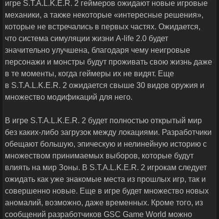
игре S.T.A.L.K.E.R. 2 геймеров ожидают новые игровые
механики, а также некоторые «интересные решения»,
которые не встречались в первых частях. Ожидается,
что система симуляции жизни A-life 2.0 будет
значительно улучшена, благодаря чему неигровые
персонажи и монстры будут проживать свою жизнь даже
в те моменты, когда геймеры их не видят. Еще
в S.T.A.L.K.E.R. 2 ожидается свыше 30 видов оружия и
множество модификаций для него.
В игре S.T.A.L.K.E.R. 2 будет полностью открытый мир
без каких-либо загрузок между локациями. Разработчики
обещают большую, эпическую и нелинейную историю с
множеством принимаемых выборов, которые будут
влиять на мир Зоны. В S.T.A.L.K.E.R. 2 игрокам следует
ожидать как уже знакомые места из прошлых игр, так и
совершенно новые. Еще в игре будет множество новых
аномалий, возможно, даже временных. Кроме того, из
сообщений разработчиков GSC Game World можно