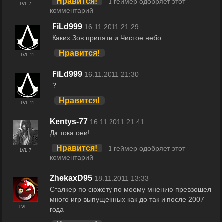
Нравится!
1 геймер одобряет этот
LVL 7
комментарий
FiLd999
16.11.2011 21:29
Каких Зов припяти и Чистое небо
Нравится!
LVL 11
FiLd999
16.11.2011 21:30
?
Нравится!
LVL 11
Kentys-77
16.11.2011 21:41
Да тока они!
Нравится!
1 геймер одобряет этот
LVL 7
комментарий
ZhekaxD95
18.11.2011 13:33
Сталкер по сюжету по моему мнению превзошел
много игр выпущенных как до так и после 2007
LVL --
года