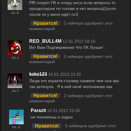
Pfff спорят ПК и спору нет,а если вопросы то
процессером по голове и нет вопроса)))хотя
LVL 11
после пк у меня идёт пс3
Нравится!
2 геймера одобряют этот
комментарий
RED_BULL4M
12.01.2012 18:10
Вот Вам Подтвержение Что ПК Лучше!
Нравится!
2 геймера одобряют этот
LVL 4
комментарий
kzkz123
16.01.2012 23:32
Люди кто играетв сталкер скажите чем она вас
так затянула . Я в ней нечё непонемаю как
LVL 5
Нравится!
2 геймера одобряют этот
комментарий
Parazit
16.01.2012 23:35
не понимешь и ладно
Нравится!
5 геймеров одобряют этот
LVL 12