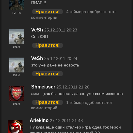
ПИАР!!!
Нравится!
4 геймера одобряют этот
LVL 35
комментарий
VeSh
25.12.2011 20:23
Спс КЭП
Нравится!
LVL 6
VeSh
25.12.2011 20:24
это уже даже не новость
Нравится!
LVL 6
Shmeisser
25.12.2011 21:26
эмм...,как бы новость давно уже всем известна
Нравится!
1 геймер одобряет этот
LVL 6
комментарий
Arlekino
27.12.2011 21:48
Ну куда ещё один сталкер игра одна ток герои