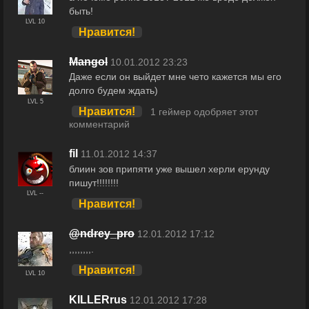
быть!
LVL 10
Нравится!
Mangol
10.01.2012 23:23
Даже если он выйдет мне чето кажется мы его
долго будем ждать)
LVL 5
Нравится!
1 геймер одобряет этот
комментарий
fil
11.01.2012 14:37
блиин зов припяти уже вышел херли ерунду
пишут!!!!!!!!
LVL --
Нравится!
@ndrey_pro
12.01.2012 17:12
,,,,,,,,.
Нравится!
LVL 10
KILLERrus
12.01.2012 17:28