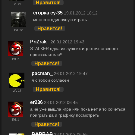
Нравится!
LVL 22
егорка су-35
19.01.2012 18:12
можно и одиночную играть
Нравится!
LVL 22
PriZrak_
26.01.2012 19:43
STALKER одна из лучших игр отечественого
произволителя!!!
LVL 2
Нравится!
pacman_
26.01.2012 19:47
я с тобой согласен
Нравится!
LVL 14
er236
28.01.2012 06:45
а чё уже вышла игра или пока нет а то хочеться
поиграть да и графику посмотреть
LVL 1
Нравится!
BAPBAP
28.01.2012 06:55