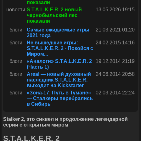
показали
новости
S.T.A.L.K.E.R. 2 новый
13.05.2026 19:15
чернобыльский лес
показали
блоги
Самые ожидаемые игры
21.03.2021 01:20
2021 года
блоги
Не вышедшие игры:
24.02.2015 14:16
S.T.A.L.K.E.R. 2 - Покойся с
Миром...
блоги
«Аналоги» S.T.A.L.K.E.R. 2
19.12.2014 21:19
(Часть 1)
блоги
Areal — новый духовный
24.06.2014 20:58
наследник S.T.A.L.K.E.R.
выходит на Kickstarter
блоги
«Зона-17: Путь в Тумане»
02.03.2014 22:24
— Сталкеры перебрались
в Сибирь
Stalker 2, это сиквел и продолжение легендарной
серии с открытым миром
S.T.A.L.K.E.R. 2