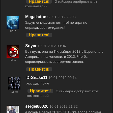
Нравится!
2 геймера одобряют этот
комментарий
Megaladon
08.01.2012 23:03
Задумка классная вот что! но игра не
оправдывает ожидания!
LVL 7
Нравится!
Soyer
10.01.2012 00:04
Вот пусть она на ПК выйдет 2012 в Европе, а в
Америке и на консоли, в 2013. Что бы
LVL --
справедливость восторжествовала.
Нравится!
DrSnake11
10.01.2012 00:14
хм, щас прям
Нравится!
3 геймера одобряют этот
LVL 10
комментарий
sergei80020
10.01.2012 21:32
а почеме релиз 2013? 2012 же вроде должен