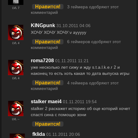
Нравится!
3 геймера одобряют этот
LVL 7
комментарий
KINGpunk
31.10.2011 04:06
ХОЧУ ХОЧУ ХОЧУ:v аууууу
Нравится!
6 геймеров одобряют этот
LVL 4
комментарий
roma7208
01.11.2011 11:21
уже несколько лет сижу и жду s.t.a.l.k.e.r 2 и
наконец то есть хоть какая то дата выпуска игры
LVL 4
Нравится!
4 геймера одобряют этот
комментарий
stalker maei4
01.11.2011 19:54
stalker 2 раскажет историю об оце которий хочет
спасті сина с помощю зони
LVL --
Нравится!
fklida
01.11.2011 20:06