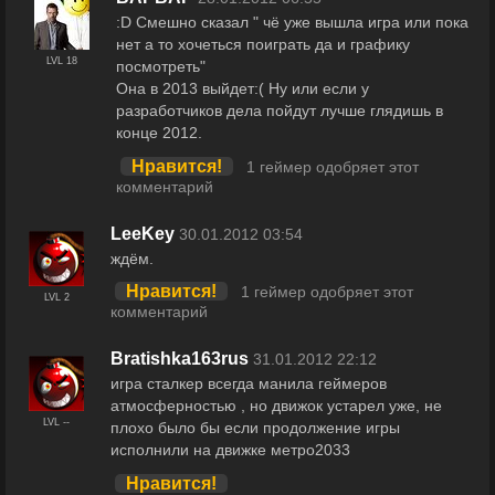
:D Смешно сказал " чё уже вышла игра или пока
нет а то хочеться поиграть да и графику
LVL 18
посмотреть"
Она в 2013 выйдет:( Ну или если у
разработчиков дела пойдут лучше глядишь в
конце 2012.
Нравится!
1 геймер одобряет этот
комментарий
LeeKey
30.01.2012 03:54
ждём.
Нравится!
1 геймер одобряет этот
LVL 2
комментарий
Bratishka163rus
31.01.2012 22:12
игра сталкер всегда манила геймеров
атмосферностью , но движок устарел уже, не
LVL --
плохо было бы если продолжение игры
исполнили на движке метро2033
Нравится!