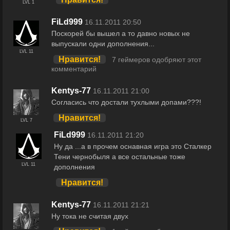
LVL 1
FiLd999
16.11.2011 20:50
Поскорей бы вышел а то давно новых не
выпускали одни дополнения...
LVL 11
Нравится!
7 геймеров одобряют этот
комментарий
Kentys-77
16.11.2011 21:00
Согласись что достали тухлыми допами???!
Нравится!
LVL 7
FiLd999
16.11.2011 21:20
Ну да ...а в прочем оснавная игра это Сталкер
Тени чернобыля а все остальные тоже
LVL 11
дополнения
Нравится!
Kentys-77
16.11.2011 21:21
Ну тока не считая двух