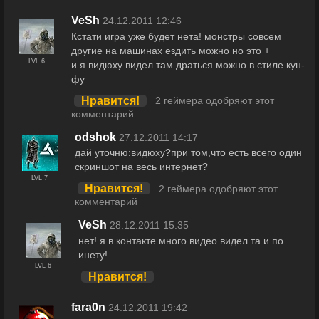
VeSh
24.12.2011 12:46
Кстати игра уже будет нета! монстры совсем
другие на машинах ездить можно но это +
LVL 6
и я видюху видел там драться можно в стиле кун-
фу
Нравится!
2 геймера одобряют этот
комментарий
odshok
27.12.2011 14:17
дай уточню:видюху?при том,что есть всего один
скриншот на весь интернет?
LVL 7
Нравится!
2 геймера одобряют этот
комментарий
VeSh
28.12.2011 15:35
нет! я в контакте много видео видел та и по
инету!
LVL 6
Нравится!
fara0n
24.12.2011 19:42