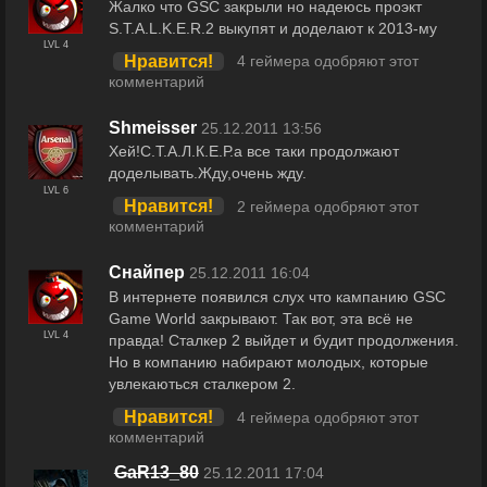
Жалко что GSC закрыли но надеюсь проэкт
S.T.A.L.K.E.R.2 выкупят и доделают к 2013-му
LVL 4
Нравится!
4 геймера одобряют этот
комментарий
Shmeisser
25.12.2011 13:56
Хей!С.Т.А.Л.К.Е.Р.а все таки продолжают
доделывать.Жду,очень жду.
LVL 6
Нравится!
2 геймера одобряют этот
комментарий
Снайпер
25.12.2011 16:04
В интернете появился слух что кампанию GSC
Game World закрывают. Так вот, эта всё не
LVL 4
правда! Сталкер 2 выйдет и будит продолжения.
Но в компанию набирают молодых, которые
увлекаються сталкером 2.
Нравится!
4 геймера одобряют этот
комментарий
GaR13_80
25.12.2011 17:04