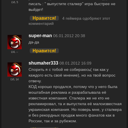
LVL 5
писать : " выпустите сталкер" игра быстрее не
выйдет!
Нравится!
4 геймера одобряют этот
комментарий
super-man
06.01.2012 20:38
да-да
Нравится!
LVL --
shumaher333
08.01.2012 16:09
Спорить я с тобой не собираюсь( так как у
каждого есть своё мнение), но на твой вопрос
LVL 14
отвечу.
КОД хорошо продался, потому что у него была
моштабная реклама и разрабатывала её
известная компания. Сталера же не кто не
рекламировал, та и выпустила её малоизвестная
украинская компания. Но поверь мне, у сталкера
и без рекордных продаж много фанатов как в
России, так и за рубежом.