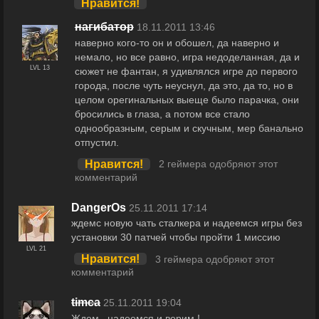
Нравится!
нагибатор
18.11.2011 13:46
наверно кого-то он и обошел, да наверно и
немало, но все равно, игра недоделанная, да и
LVL 13
сюжет не фантан, я удивлялся игре до первого
города, после чуть неуснул, да это, да то, но в
целом орегинальных выеще было парачка, они
бросились в глаза, а потом все стало
однообразным, серым и скучным, мер банально
отпустил.
Нравится!
2 геймера одобряют этот
комментарий
DangerOs
25.11.2011 17:14
ждемс новую чать сталкера и надеемся игры без
установки 30 патчей чтобы пройти 1 миссию
LVL 21
Нравится!
3 геймера одобряют этот
комментарий
timca
25.11.2011 19:04
Ждем , надеемся и верим !