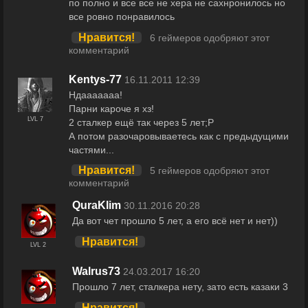
по полно и все все не хера не сахнронилось но
все ровно понравилось
Нравится!
6 геймеров одобряют этот
комментарий
Kentys-77
16.11.2011 12:39
Ндааааааа!
Парни кароче я хз!
LVL 7
2 сталкер ещё так через 5 лет;P
А потом разочаровываетесь как с предыдущими
частями...
Нравится!
5 геймеров одобряют этот
комментарий
QuraKlim
30.11.2016 20:28
Да вот чет прошло 5 лет, а его всё нет и нет))
Нравится!
LVL 2
Walrus73
24.03.2017 16:20
Прошло 7 лет, сталкера нету, зато есть казаки 3
Нравится!