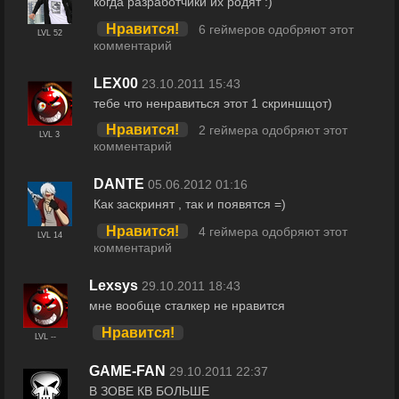
когда разработчики их родят :)
Нравится!
6 геймеров одобряют этот
LVL 52
комментарий
LEX00
23.10.2011 15:43
тебе что ненравиться этот 1 скриншщот)
Нравится!
2 геймера одобряют этот
LVL 3
комментарий
DАNTЕ
05.06.2012 01:16
Как заскринят , так и появятся =)
Нравится!
4 геймера одобряют этот
LVL 14
комментарий
Lexsys
29.10.2011 18:43
мне вообще сталкер не нравится
Нравится!
LVL --
GAME-FAN
29.10.2011 22:37
В ЗОВЕ КВ БОЛЬШЕ