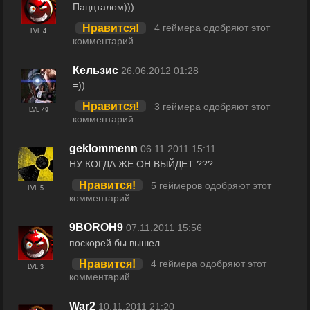
Паццталом)))
Нравится!
4 геймера одобряют этот
LVL 4
комментарий
Кельзис
26.06.2012 01:28
=))
Нравится!
3 геймера одобряют этот
LVL 49
комментарий
geklommenn
06.11.2011 15:11
НУ КОГДА ЖЕ ОН ВЫЙДЕТ ???
Нравится!
5 геймеров одобряют этот
LVL 5
комментарий
9BOROH9
07.11.2011 15:56
поскорей бы вышел
Нравится!
4 геймера одобряют этот
LVL 3
комментарий
War2
10.11.2011 21:20