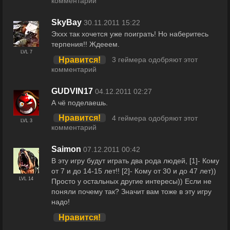
комментарий
SkyBay
30.11.2011 15:22
Эххх так хочется уже поиграть! Но наберитесь
терпения!! Ждееем.
LVL 7
Нравится!
3 геймера одобряют этот
комментарий
GUDVIN17
04.12.2011 02:27
А чё поделаешь.
Нравится!
4 геймера одобряют этот
LVL 3
комментарий
Saimon
07.12.2011 00:42
В эту игру будут играть два рода людей, [1]- Кому
от 7 и до 14-15 лет!! [2]- Кому от 30 и до 47 лет))
LVL 14
Просто у остальных другие интересы)) Если не
поняли почему так? Значит вам тоже в эту игру
надо!
Нравится!