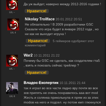
Да уж выйдет, наверно между 2012-2016 годами !
Нравится!
LVL --
Nikolay Trollface
20.01.2012 20:51
Не обязательно ! В 2009 разработчики GSC
Сказали что игра будет в январе 2012 года , но
LVL 4
ни как не выходит игруха !
Нравится!
5 геймеров одобряют этот
комментарий
War2
10.11.2011 21:22
Почему бы GSC не сделать, как создателям гта5
, взять и покозать сейчас трейлер ?
LVL --
Нравится!
Владос Експертик
10.11.2011 21:44
так я играл во все части ладно вру почти во все
зов припять не очень понравилось ааа вот mod
LVL 6
Жесть и солянка прикольнула я прям из за этих
modов на него и подсел. ну потом кмп глюкнулся