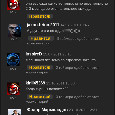
они выложат какие-то териалы по игре только за
2-3 месяца ее окончательного выхода
LVL --
Нравится!
jaxon-brinc-2011
14.07.2011 19:46
А другого я и не ждал!!!!!!))))))))
Нравится!
9 геймеров одобряют этот
LVL 5
комментарий
InspireD
15.07.2011 23:18
я слышаля.что тема со стрелком закрыта
Нравится!
2 геймера одобряют этот
LVL 5
комментарий
kirill45369
23.10.2011 13:30
Когда скрины появятся??
Нравится!
3 геймера одобряют этот
LVL 4
комментарий
Федор Мармеладов
23.10.2011 13:31