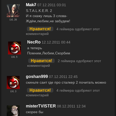
Mak7
07.12.2011 03:01
S.T.A.L.K.E.R. 2
И я скажу лишь 3 слова-
LVL 26
Ждём,любим,не забудем!
Нравится!
4 геймера одобряют этот
комментарий
NecRo
12.12.2011 00:44
а теперь
Помним,Любим,Скорбим
LVL 5
Нравится!
2 геймера одобряют этот
комментарий
goshan999
07.12.2011 22:45
скиньте саит где про сталкер 2 почитать можно
Нравится!
4 геймера одобряют этот
LVL 3
комментарий
misterTVISTER
08.12.2011 12:34
скорее бы