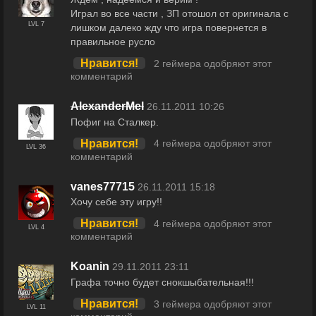
Играл во все части , ЗП отошол от оригинала с
LVL 7
лишком далеко жду что игра повернется в
правильное русло
Нравится!
2 геймера одобряют этот
комментарий
AlexanderMel
26.11.2011 10:26
Пофиг на Сталкер.
Нравится!
4 геймера одобряют этот
LVL 36
комментарий
vanes77715
26.11.2011 15:18
Хочу себе эту игру!!
Нравится!
4 геймера одобряют этот
LVL 4
комментарий
Koanin
29.11.2011 23:11
Графа точно будет снокшыбательная!!!
Нравится!
3 геймера одобряют этот
LVL 11