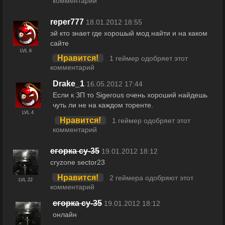
комментарий
reper777
18.01.2012 18:55
эй кто знает где хорошый мод найти и на каком
сайте
LVL 6
Нравится!
1 геймер одобряет этот
комментарий
Drake_1
16.05.2012 17:44
Если к ЗП то Sigerous очень хороший найдешь
чуть ли не на каждом торенте.
LVL 4
Нравится!
1 геймер одобряет этот
комментарий
егорка су-35
19.01.2012 18:12
cryzone sector23
Нравится!
2 геймера одобряют этот
LVL 22
комментарий
егорка су-35
19.01.2012 18:12
онлайн