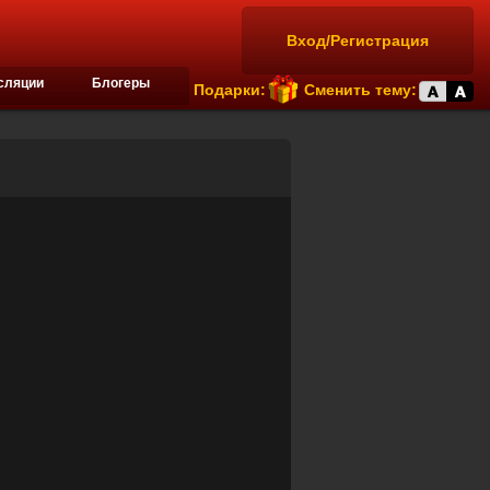
Вход/Регистрация
сляции
Блогеры
Подарки:
Сменить тему: