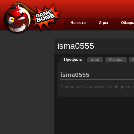
Новости
Игры
Обзор
isma0555
Профиль
Блог
Обзоры
isma0555
Пользователь ничего не сообщил о се