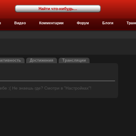
ы
Видео
Комментарии
Форум
Блоги
Тран
Активность
Достижения
Трансляции
бе :( Не знаешь где? Смотри в "Настройках"!