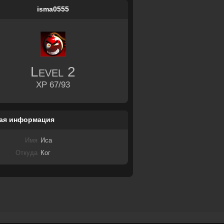
isma0555
Level
2
XP 67/93
ая информация
Имя
Иса
Откуда
Ког