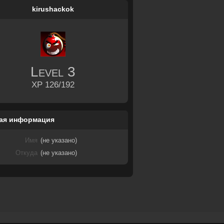
kirushackok
Level
3
XP 126/192
ая информация
Имя
(не указано)
Откуда
(не указано)