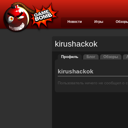
Новости
Игры
Обзор
kirushackok
Профиль
Блог
Обзоры
kirushackok
Пользователь ничего не сообщил о се