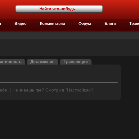
ы
Видео
Комментарии
Форум
Блоги
Тран
Активность
Достижения
Трансляции
бе :( Не знаешь где? Смотри в "Настройках"!