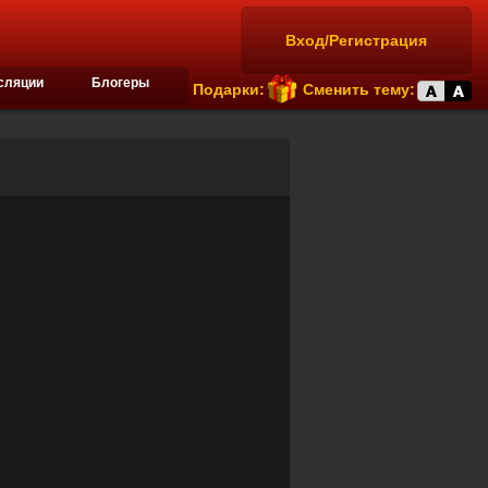
Вход/Регистрация
сляции
Блогеры
Подарки:
Сменить тему: