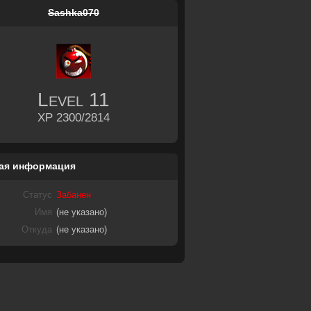
Sashka070
Level
11
XP 2300/2814
ая информация
Статус
Забанен
Имя
(не указано)
Откуда
(не указано)