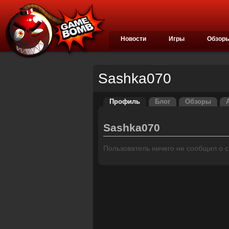
Новости
Игры
Обзор
Sashka070
Профиль
Блог
Обзоры
Sashka070
Пользователь ничего не сообщил о се