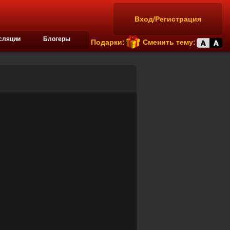
Вход/Регистрация
сляции
Блогеры
Подарки:
Сменить тему: