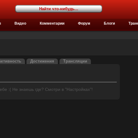
ы
Видео
Комментарии
Форум
Блоги
Тран
Активность
Достижения
Трансляции
бе :( Не знаешь где? Смотри в "Настройках"!