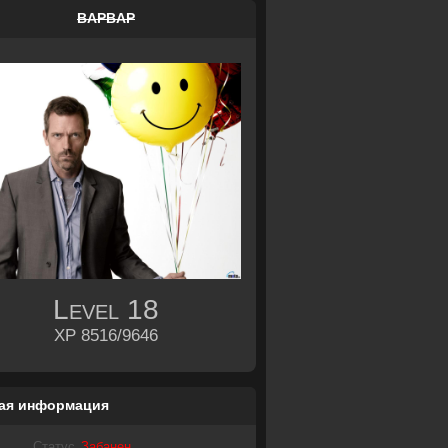
BAPBAP
Level
18
XP 8516/9646
ая информация
Статус
Забанен