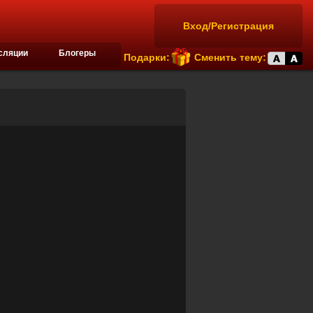
Вход/Регистрация
сляции
Блогеры
Подарки:
Сменить тему: