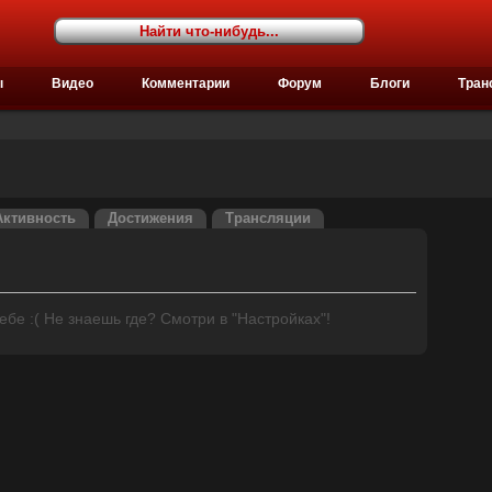
ы
Видео
Комментарии
Форум
Блоги
Тран
Активность
Достижения
Трансляции
бе :( Не знаешь где? Смотри в "Настройках"!