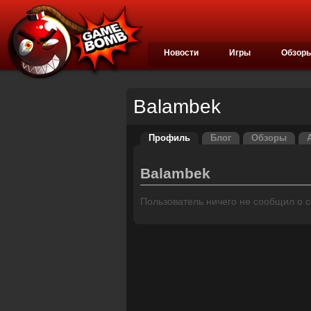
Новости
Игры
Обзор
Balambek
Профиль
Блог
Обзоры
Balambek
Пользователь ничего не сообщил о се