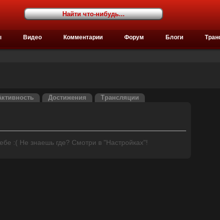
ы
Видео
Комментарии
Форум
Блоги
Тран
Активность
Достижения
Трансляции
бе :( Не знаешь где? Смотри в "Настройках"!