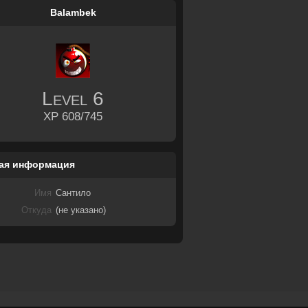
Balambek
Level
6
XP 608/745
ая информация
Имя
Сантило
Откуда
(не указано)