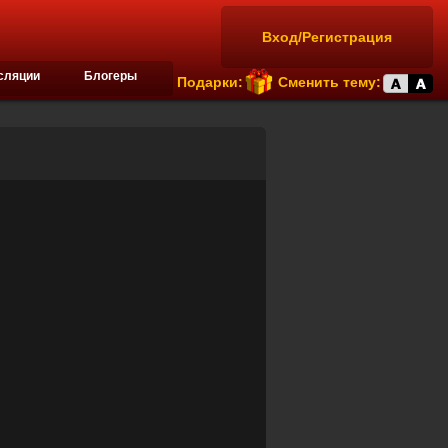
Вход/Регистрация
сляции
Блогеры
Подарки:
Сменить тему: