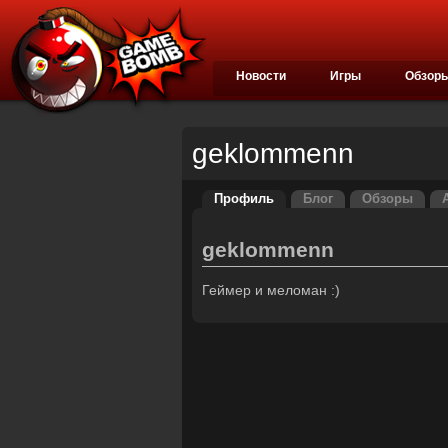
Новости
Игры
Обзор
geklommenn
Профиль
Блог
Обзоры
geklommenn
Геймер и меломан :)