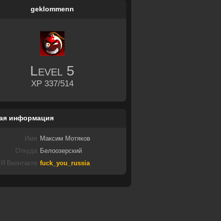
geklommenn
Level
5
XP 337/514
ая информация
Имя
Максим Мотяков
Откуда
Белоозерский
Я Вконтакте
fuck_you_russia