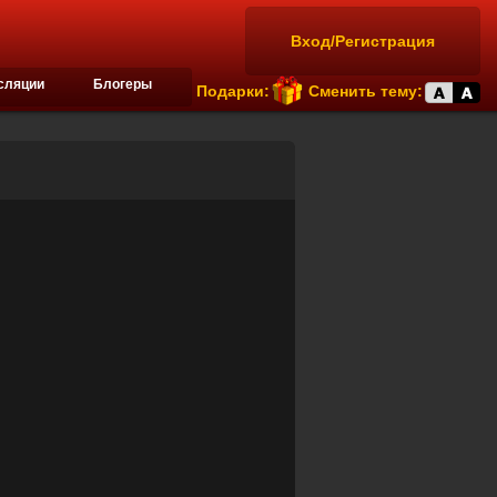
Вход/Регистрация
сляции
Блогеры
Подарки:
Сменить тему: