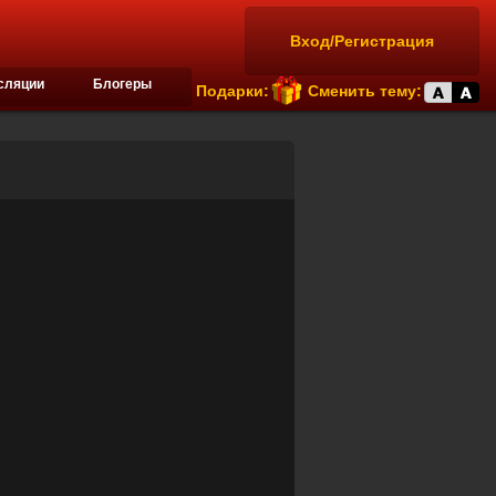
Вход/Регистрация
сляции
Блогеры
Подарки:
Сменить тему: