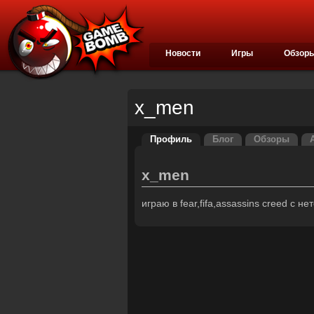
Новости
Игры
Обзор
x_men
Профиль
Блог
Обзоры
x_men
играю в fear,fifa,assassins creed с н