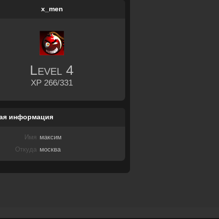
x_men
Level
4
XP 266/331
ая информация
Имя
максим
Откуда
москва