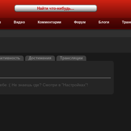
ы
Видео
Комментарии
Форум
Блоги
Тран
Активность
Достижения
Трансляции
бе :( Не знаешь где? Смотри в "Настройках"!