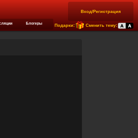
Вход/Регистрация
сляции
Блогеры
Подарки:
Сменить тему: