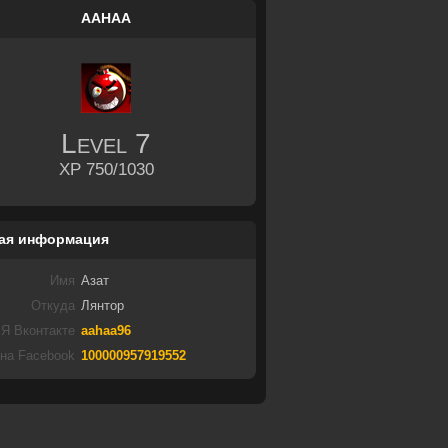
AAHAA
Level
7
XP 750/1030
ая информация
Имя
Азат
Откуда
Лянтор
Я Вконтакте
aahaa96
 на Facebook
100000957919552