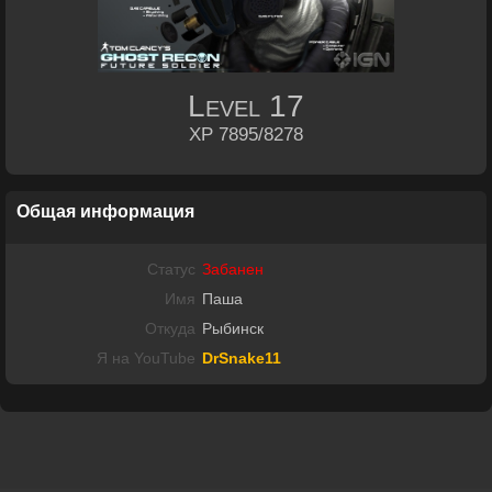
Level
17
XP 7895/8278
Общая информация
Статус
Забанен
Имя
Паша
Откуда
Рыбинск
Я на YouTube
DrSnake11