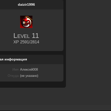
daizir1996
Level
11
XP 2591/2814
ая информация
Имя
Алексей008
Откуда
(не указано)