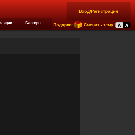
Вход/Регистрация
сляции
Блогеры
Подарки:
Сменить тему: