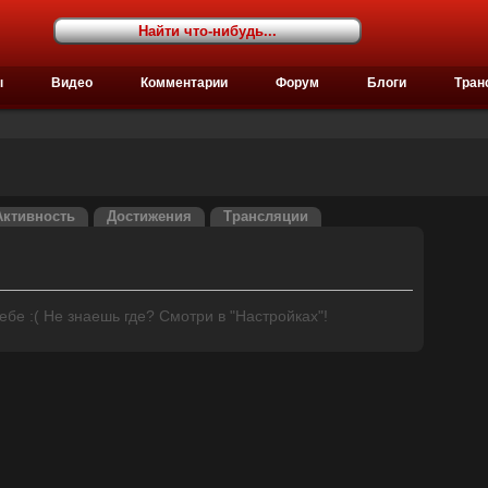
ы
Видео
Комментарии
Форум
Блоги
Тран
Активность
Достижения
Трансляции
бе :( Не знаешь где? Смотри в "Настройках"!