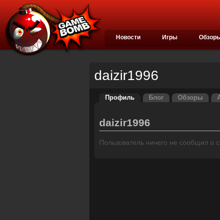
Новости
Игры
Обзор
daizir1996
Профиль
Блог
Обзоры
daizir1996
Пользователь ничего не сообщил о се