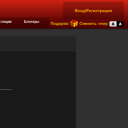
Вход/Регистрация
сляции
Блогеры
Подарки:
Сменить тему:
______