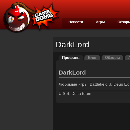
Новости
Игры
Обзор
DarkLord
Профиль
Блог
Обзоры
DarkLord
Любимые игры: Battlefield 3, Deus Ex H
______________________________
U.S.S. Delta team