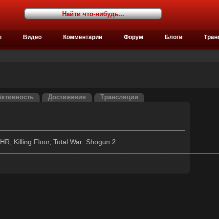
ы
Видео
Комментарии
Форум
Блоги
Тран
Активность
Достижения
Трансляции
R, Killing Floor, Total War: Shogun 2
________________________________________________________