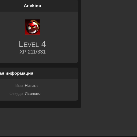
Arlekino
Level
4
XP 211/331
ая информация
Имя
Никита
Откуда
Иваново