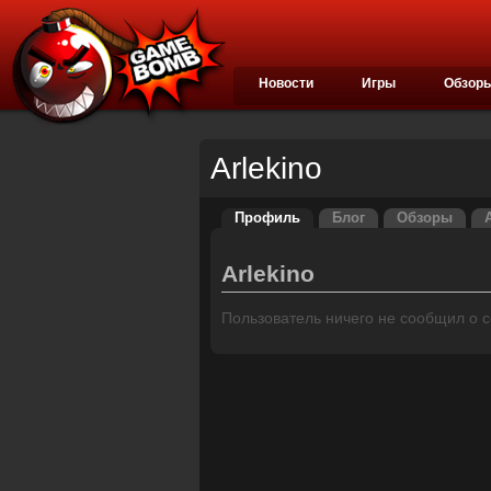
Новости
Игры
Обзор
Arlekino
Профиль
Блог
Обзоры
Arlekino
Пользователь ничего не сообщил о се