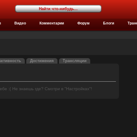
ы
Видео
Комментарии
Форум
Блоги
Тран
Активность
Достижения
Трансляции
бе :( Не знаешь где? Смотри в "Настройках"!