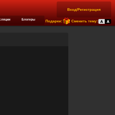
Вход/Регистрация
сляции
Блогеры
Подарки:
Сменить тему: