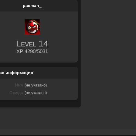
pacman_
Level
14
XP 4290/5031
ая информация
Имя
(не указано)
Откуда
(не указано)