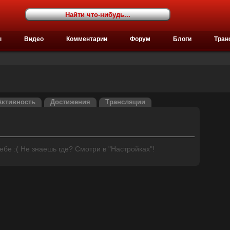
ы
Видео
Комментарии
Форум
Блоги
Тран
Активность
Достижения
Трансляции
бе :( Не знаешь где? Смотри в "Настройках"!