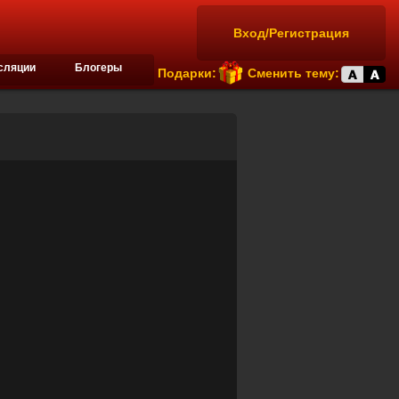
Вход/Регистрация
сляции
Блогеры
Подарки:
Сменить тему: