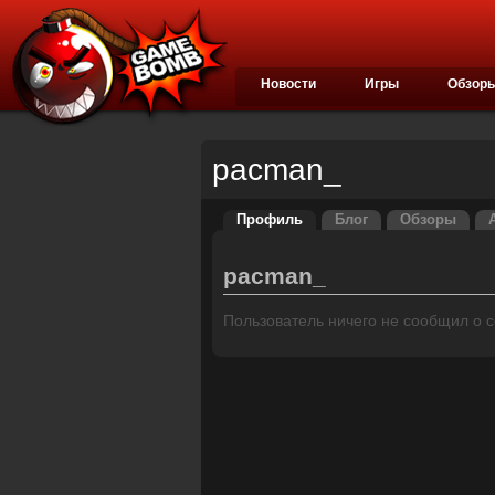
Новости
Игры
Обзор
pacman_
Профиль
Блог
Обзоры
pacman_
Пользователь ничего не сообщил о се