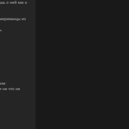
ь о ней как о
Американцы из
ь.
ком:
 ни что не