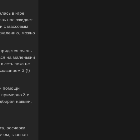
лась в игре,
овь нас ожидает
ри с массовым
сожалению, можно
 придется очень
ься на маленький
в сеть пока не
зованием 3 (!)
ри помощи
а примерно 3 с
одбирая навыки.
та, росчерки
очем, главная