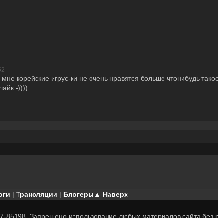
52
 мне корейские игрус-ки не очень нравятся больше чтонибудь тако
айк -))))
оги
|
Трансляции
|
Блогеры
▲ Наверх
7-85198. Запрещено использование любых материалов сайта без р