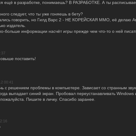
ся ещё в разработке, понимаешь? В РАЗРАБОТКЕ. А ты расписываеш
ного следует, что ты уже гоняешь в бету?
ались говорить, но Гилд Варс 2 - НЕ КОРЕЙСКАЯ ММО, её делаю 
ько издатель.
о-больше информации насчёт игры прежде чем что-то о ней писат
:37
овыше поставить!
12 00:41
чь с решением проблемы в компьютере. Зависает со странным зву
гда выпадает синий экран. Пробовал переустанавливать Windows и
пожалуйста. Пишите в личку. Спасибо заранее.
2:16
ю