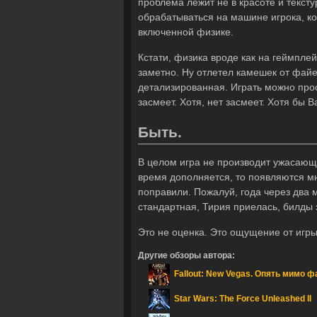
проблема лежит не в красоте и текст
обрабатываться на машине игрока, ко
включенной физике.
Кстати, физика вроде как на геймплей
заметно. Ну отлетел камешек от фай
детализированная. Играть можно прос
засмеет. Хотя, нет засмеет. Хотя бы 
Быть.
В целом игра не производит ужасающе
время дополняется, то появляются мно
поправили. Пожалуй, года через два 
стандартная, Тирия приелась, билды 
Это не оценка. Это ощущение от игры
Другие обзоры автора:
Fallout: New Vegas. Опять мимо ф
Star Wars: The Force Unleashed II