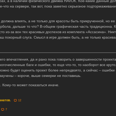
урах, а в наличии физического движка HAVOK. Кое-какие данные до
е-что на сервере, так вот, пока заметно серьезное подтормаживани
 должна влиять, а не только для красоты быть прикрученной, но ее 
ербола, дальше то что? В-общем графическая часть традиционна. 
то из-за вон тех красивых доспехов из комплекта «Ассасина». Никт
Ваш покорный слуга. Смысл в игре должен быть, а не только красив
го впечатления, да и рано пока говорить о завершенности проекта
гочисленные баги и ошибки, то еще что-то, то наоборот все круто
можно будет оценить проект более непредвзято, а сейчас – ошибки 
заучены – короче, выше семерки не поставишь.
. Кому-то может показаться иначе.
анатов.
12
7