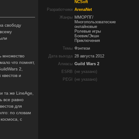
NCSoft
Разработчики
ArenaNet
Жанры
ММОРПГ/
Многопользоватеские
на свободу
онлайновые
 всему
Ролевые игры
Боевик/Экшн
были
Приключения
Темы
Фэнтези
ь множество
Дата выхода
28 августа 2012
мало что помнят,
Алиасы
Guild Wars 2
uildWars 2,
ESRB
(не указано)
 квестов и
PEGI
(не указано)
и та же LineAge,
ь все равно
квестов для
олго: по словам
 космоса, с