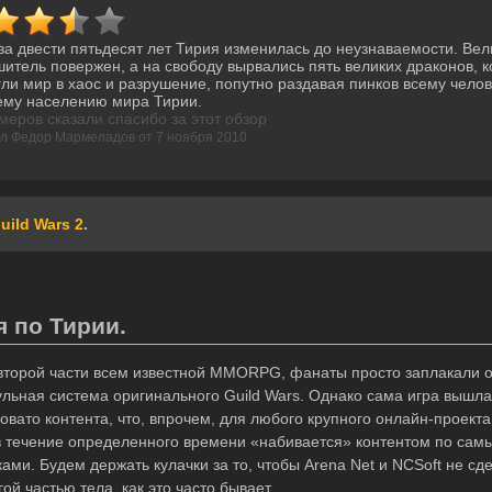
за двести пятьдесят лет Тирия изменилась до неузнаваемости. Вел
итель повержен, а на свободу вырвались пять великих драконов, 
ли мир в хаос и разрушение, попутно раздавая пинков всему чело
ему населению мира Тирии.
меров сказали спасибо за этот обзор
л Федор Мармеладов от 7 ноября 2010
uild Wars 2
.
я по Тирии.
второй части всем известной MMORPG, фанаты просто заплакали от
ульная система оригинального Guild Wars. Однако сама игра вышл
вато контента, что, впрочем, для любого крупного онлайн-проекта
 в течение определенного времени «набивается» контентом по сам
ами. Будем держать кулачки за то, чтобы Arena Net и NCSoft не сд
ой частью тела, как это часто бывает.