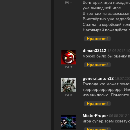
Во-вторых игра находит
LVL --
уже вышедшей игре.
В-третьих из вышесказан
В-четвёртых уже задолб
Сиэтла, а корейский тол
Наковыряй пожалуйста п
Нравится!
diman32112
18.06.2012 10
можно было бы оценку п
Нравится!
LVL 3
generalanton12
16.07.20
Господа кто может помо
трррррррррррррррр. Ино
изменилосью. Помогите 
LVL 8
Нравится!
MisterProper
06.08.2012 1
игра супер,всем совету
Нравится!