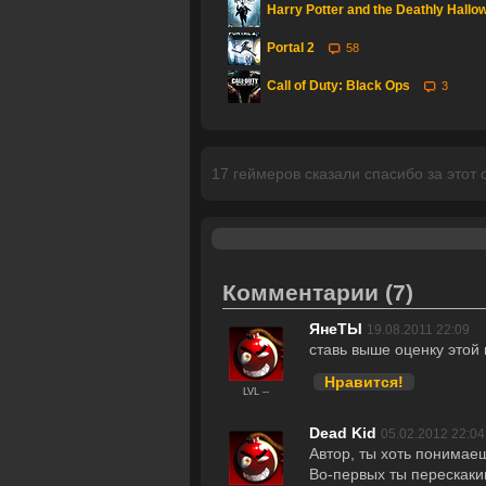
Harry Potter and the Deathly Hallow
Portal 2
58
Call of Duty: Black Ops
3
17 геймеров сказали спасибо за этот 
Комментарии
(7)
ЯнеТЫ
19.08.2011 22:09
ставь выше оценку этой и
Нравится!
LVL --
Dead Kid
05.02.2012 22:04
Автор, ты хоть понимае
Во-первых ты перескаки