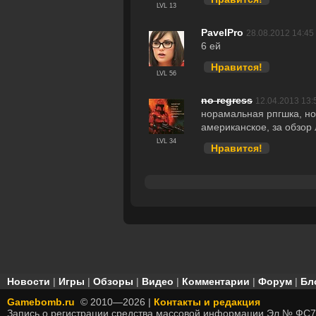
LVL 13
PavelPro
28.08.2012 14:45
6 ей
Нравится!
LVL 56
no regress
12.04.2013 13:
норамальная рпгшка, но
американское, за обзор л
LVL 34
Нравится!
Новости
|
Игры
|
Обзоры
|
Видео
|
Комментарии
|
Форум
|
Бл
Gamebomb.ru
© 2010—2026 |
Контакты и редакция
Запись о регистрации средства массовой информации Эл № ФС7