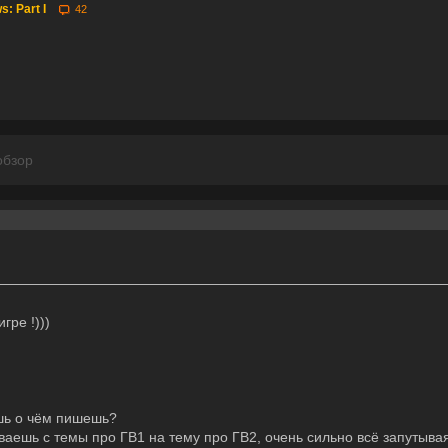
s: Part I
42
обзор
гре !)))
шь о чём пишешь?
ваешь с темы про ГВ1 на тему про ГВ2, очень сильно всё запутывая