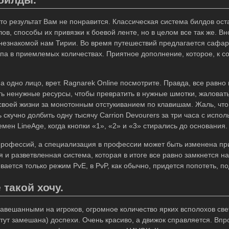
 то результат Вам не понравится. Классическая система билдов оста
в, способы их привязки к боевой ленте, но в целом все так же. Вн
незнакомой нам Тирии. Во время путешествий предлагается сафа
кспа в приемлемых количествах. Приятное дополнение, которое, к 
а одно лицо, врет. Ragnarek Online посмотрите. Правда, все равно
ть ненужные ресурсы, чтобы превратить в нужные шмотки, жаловат
своей жизни за монотонным отстукиванием по клавишам. Жаль, что 
 скучно долбить одну тысячу Carrion Devourers за три часа с исполь
мен LineAge, когда кнопки «1», «2» и «3» стирались до основания.
ь профессий, а специализация в профессии может быть изменена п
я и разветвленная система, которая в итоге все равно замкнется н
вается только режим PvE, в PvP, как обычно, придется попотеть, п
такой хочу.
авешанными на игроков, огромное количество ярких всполохов све
тут замешана) доспехи. Очень красиво, а движок справляется. Впр