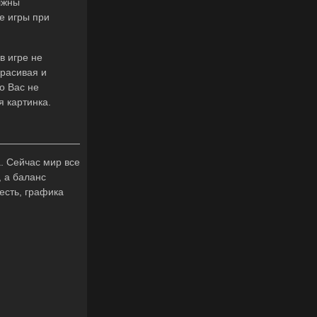
лжны
е игры при
в игре не
Красивая и
о Вас не
ая картинка.
. Сейчас мир все
, а баланс
есть, графика