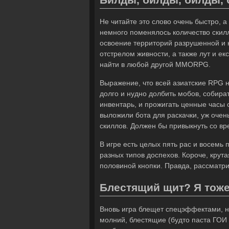
Не читайте это слово очень быстро, а
немного поменялось количество скилло
освоение территорий разрушенной и 
отстрелом живности, а также лут и е
найти в любой другой MMORPG.
Выражение, что всей азиатские RPG н
долго и нудно долбить мобов, собира
инвентарь, и прожигать ценные часы 
выложили бота для раскачки, уж очень
скиллов. Должен бы привыкнуть со вре
В игре есть целых пять рас и восем
разных типов доспехов. Короче, крута
половиной кнопки. Правда, рассматри
Блестящий щит? Я тоже 
Вновь игра блещет спецэффектами, н
молний, блестящие (будто паста ГОИ 