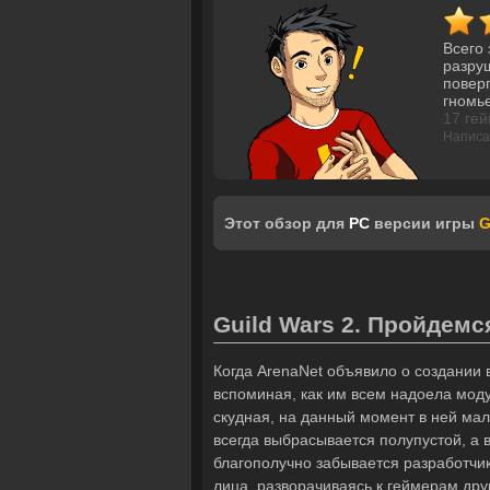
Всего 
разруш
поверг
гномь
17 гей
Написа
Этот обзор для
PC
версии игры
G
Guild Wars 2. Пройдемс
Когда ArenaNet объявило о создании 
вспоминая, как им всем надоела мод
скудная, на данный момент в ней мало
всегда выбрасывается полупустой, а
благополучно забывается разработчик
лица, разворачиваясь к геймерам друг