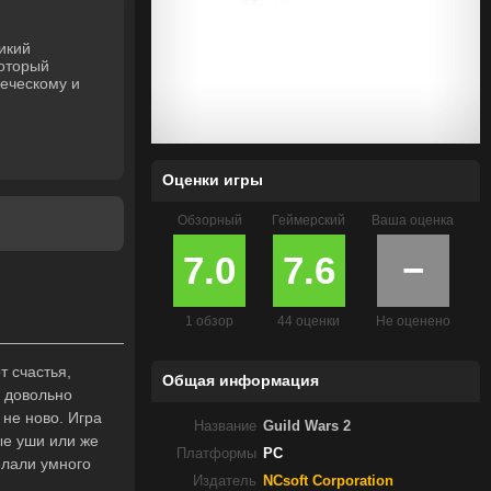
икий
который
веческому и
Оценки игры
Обзорный
Геймерский
Ваша оценка
7.0
7.6
−
1 обзор
44 оценки
Не оценено
 счастья,
Общая информация
а довольно
 не ново. Игра
Название
Guild Wars 2
ые уши или же
Платформы
PC
елали умного
Издатель
NCsoft Corporation