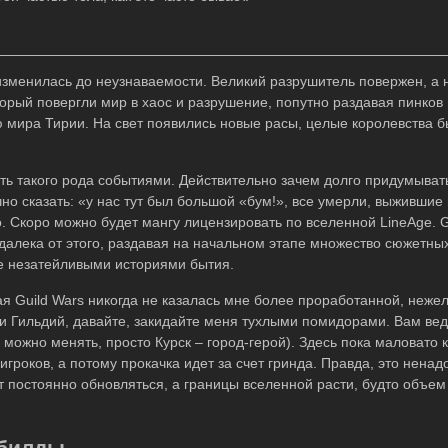
 изменилась до неузнаваемости. Великий разрушитель повержен, а 
торый повергли мир в хаос и разрушение, попутно раздавая пинков
 мира Тирии. На свет появились новые расы, целые королевства 
ь такого рода событиями. Действительно зачем долго придумыват
но сказать: «у нас тут был большой «бум!», все умерли, выжившие 
о. Скоро можно будет мангу лицензировать по вселенной LineAge. G
 далека от этого, раздавая на начальном этапе множество сюжетных
се незатейливыми историями бытия.
ая Guild Wars никогда не казалась мне более проработанной, нежел
и Гильдий, давайте, закидайте меня тухлыми помидорами. Вам вед
можно менять, просто Курск – город-герой). Здесь пока маловато 
роков, а потому прокачка идет за счет гринда. Правда, это ненад
т постоянно обновляться, а границы вселенной расти, будто объем
билды.