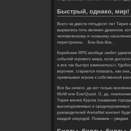
Быстрый, однако, мир!
Всего за двести пятьдесят лет Тирия
вырвались пять великих драконов, ко
человеческому и гномьему населению
перестроены… Бла-бла-бла…
Корейские RPG вообще любят удивлят
событий игрового мира, если достаточ
а все так быстро изменилось!» Удобн
впрочем, старается показать, как она
привязывая игрока к собственной ра
Все бы ничего, да вот только вселенн
WoW или EverQuest. О, да, поклонник
Тирия милее Курска (название города 
высокоуровневых и среднеуровневых иг
руководителей ArenaNet контент буде
каждой секундой. Поживем – увидим.
Билды, билды, билды, 