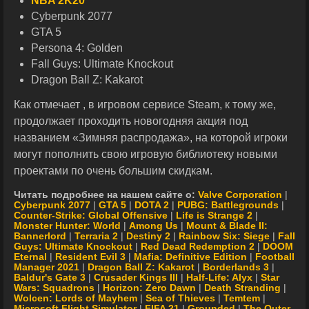
NBA 2K20
Cyberpunk 2077
GTA 5
Persona 4: Golden
Fall Guys: Ultimate Knockout
Dragon Ball Z: Kakarot
Как отмечает , в игровом сервисе Steam, к тому же,
продолжает проходить новогодняя акция под
названием «Зимняя распродажа», на которой игроки
могут пополнить свою игровую библиотеку новыми
проектами по очень большим скидкам.
Читать подробнее на нашем сайте о:
Valve Corporation
|
Cyberpunk 2077
|
GTA 5
|
DOTA 2
|
PUBG: Battlegrounds
|
Counter-Strike: Global Offensive
|
Life is Strange 2
|
Monster Hunter: World
|
Among Us
|
Mount & Blade II:
Bannerlord
|
Terraria 2
|
Destiny 2
|
Rainbow Six: Siege
|
Fall
Guys: Ultimate Knockout
|
Red Dead Redemption 2
|
DOOM
Eternal
|
Resident Evil 3
|
Mafia: Definitive Edition
|
Football
Manager 2021
|
Dragon Ball Z: Kakarot
|
Borderlands 3
|
Baldur's Gate 3
|
Crusader Kings III
|
Half-Life: Alyx
|
Star
Wars: Squadrons
|
Horizon: Zero Dawn
|
Death Stranding
|
Wolcen: Lords of Mayhem
|
Sea of Thieves
|
Temtem
|
Microsoft Flight Simulator
|
FIFA 21
|
Grounded
|
The Outer