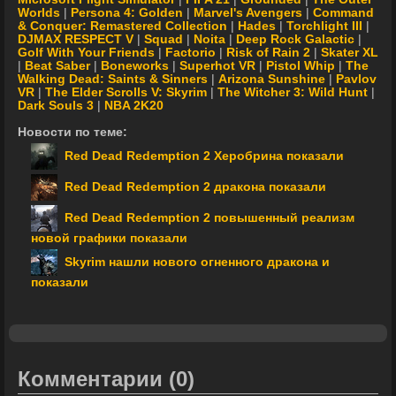
Worlds
|
Persona 4: Golden
|
Marvel's Avengers
|
Command
& Conquer: Remastered Collection
|
Hades
|
Torchlight III
|
DJMAX RESPECT V
|
Squad
|
Noita
|
Deep Rock Galactic
|
Golf With Your Friends
|
Factorio
|
Risk of Rain 2
|
Skater XL
|
Beat Saber
|
Boneworks
|
Superhot VR
|
Pistol Whip
|
The
Walking Dead: Saints & Sinners
|
Arizona Sunshine
|
Pavlov
VR
|
The Elder Scrolls V: Skyrim
|
The Witcher 3: Wild Hunt
|
Dark Souls 3
|
NBA 2K20
Новости по теме:
Red Dead Redemption 2 Херобрина показали
Red Dead Redemption 2 дракона показали
Red Dead Redemption 2 повышенный реализм
новой графики показали
Skyrim нашли нового огненного дракона и
показали
Комментарии
(0)