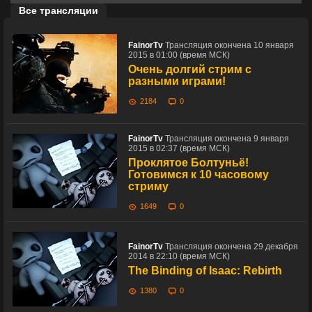
Все трансляции
FainorTv
Трансляция окончена 10 января
2015 в 01:00 (время МСК)
Очень долгий стрим с
разными играми!
2184
0
FainorTv
Трансляция окончена 9 января
2015 в 02:37 (время МСК)
Проклятое Болтуньё!
Готовимся к 10 часовому
стриму
1649
0
FainorTv
Трансляция окончена 29 декабря
2014 в 22:10 (время МСК)
The Binding of Isaac: Rebirth
1380
0