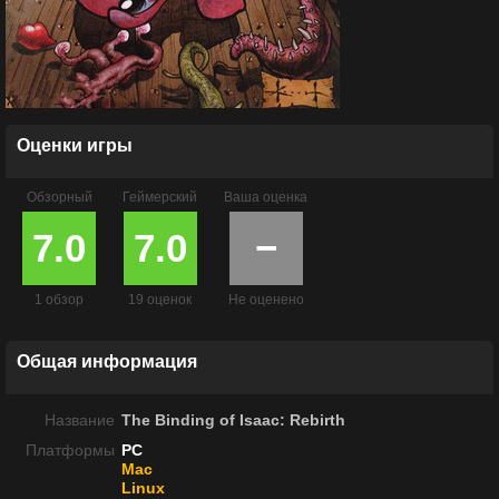
Оценки игры
Обзорный
Геймерский
Ваша оценка
7.0
7.0
−
1 обзор
19 оценок
Не оценено
Общая информация
Название
The Binding of Isaac: Rebirth
Платформы
PC
Mac
Linux