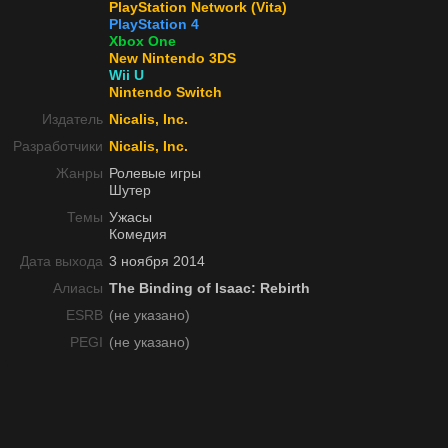
PlayStation Network (Vita)
PlayStation 4
Xbox One
New Nintendo 3DS
Wii U
Nintendo Switch
Издатель
Nicalis, Inc.
Разработчики
Nicalis, Inc.
Жанры
Ролевые игры
Шутер
Темы
Ужасы
Комедия
Дата выхода
3 ноября 2014
Алиасы
The Binding of Isaac: Rebirth
ESRB
(не указано)
PEGI
(не указано)