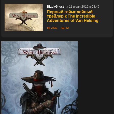
BIackGhost
на 11 июля 2012 в 08:49
Первый геймплейный
трейлер к The Incredible
Adventures of Van Helsing
2832
32