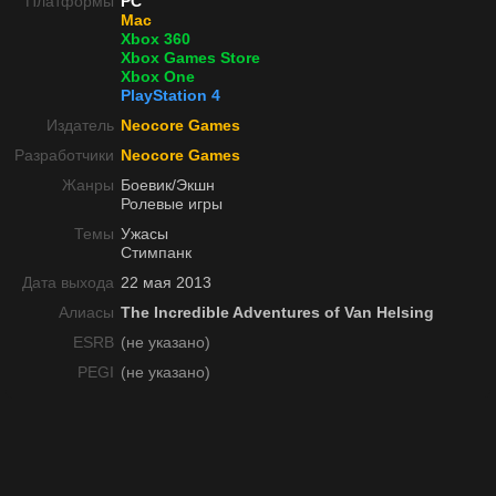
Платформы
PC
Mac
Xbox 360
Xbox Games Store
Xbox One
PlayStation 4
Издатель
Neocore Games
Разработчики
Neocore Games
Жанры
Боевик/Экшн
Ролевые игры
Темы
Ужасы
Стимпанк
Дата выхода
22 мая 2013
Алиасы
The Incredible Adventures of Van Helsing
ESRB
(не указано)
PEGI
(не указано)