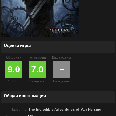
Оценки игры
Обзорный
Геймерский
Ваша оценка
9.0
7.0
−
1 обзор
17 оценок
Не оценено
Общая информация
Название
The Incredible Adventures of Van Helsing