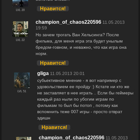
Нравится!
LVL 20
champion_of_chaos220596
11.05.2013
19:59
Но зачем трогать Ван Хельсинга? После
фильма, для меня игра эта будет унылым
LVL 22
бредом-говном, и неважно, что как игра она
норм.
Нравится!
gliga
11.05.2013 20:01
субьективное мнение - я вот например с
удовольствием ее пройду :) Кстате ни кто же
LVL 51
не заставляет в нее играть .. Если бы геймеры
каждый раз ныли по убогим играм по
фильмам то был бы потоп , потому как
вспомнить теже 007 игры - просто отврат
эдишн
Нравится!
champion_of_chaos220596
11.05.2013