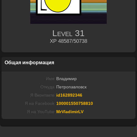
Level
31
XP 48587/50738
Общая информация
Имя
Владимир
Откуда
Петропавловск
Я Вконтакте
id162892346
Я на Facebook
100001550758810
Я на YouTube
MrVladimirLV