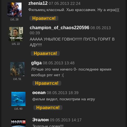
zhenia12
07.05.2013 22:24
Фильмец классный. Хью крассавчик. Ну а игра(((
Нравится!
LVL 28
champion_of_chaos220596
08.05.2013
00:39
ААААА УНЫЛОЕ ГОВНО!!!!!! ПУСТЬ ГОРИТ В
АДУ!!!!
LVL 22
Нравится!
gliga
08.05.2013 13:48
ЛУчше это чем ничего 0- последнее время
вообще рпг нет :(
LVL 51
Нравится!
ocean
08.05.2013 18:39
фильм видел, посмотрим на игру
Нравится!
LVL 60
Эталон
09.05.2013 14:17
Золотые слова!!!