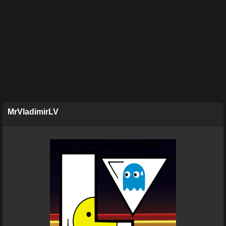
MrVladimirLV