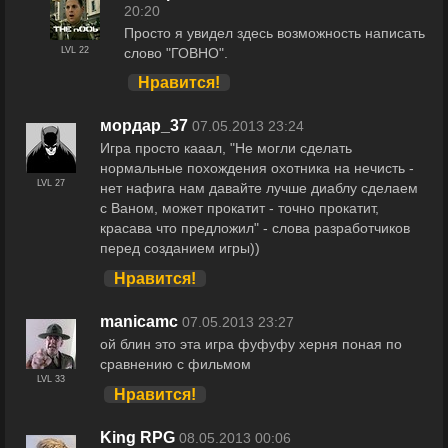
20:20
Просто я увидел здесь возможность написать
слово "ГОВНО".
LVL 22
Нравится!
мордар_37
07.05.2013 23:24
Игра просто кааал, "Не могли сделать
нормальные похождения охотника на нечисть -
LVL 27
нет нафига нам давайте лучше диаблу сделаем
с Ваном, может прокатит - точно прокатит,
красава что предложил" - слова разработчиков
перед созданием игры))
Нравится!
manicamc
07.05.2013 23:27
ой блин это эта игра фуфуфу херня поная по
сравнению с фильмом
LVL 33
Нравится!
King RPG
08.05.2013 00:06