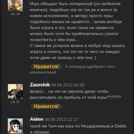
Игра обещает быть интересной (на любителя
конечно), подобных игр не так уж и много (в
LVL 29
новом исполнении), а автору просто игры
подобного жанра не нравятся... зачем вообще
было играть в это, если такое не нравится,
можно было хотя бы приблизительно узнать/
посмотреть о чём игра...
С таким же успехом можно в любую игру начать
играть и понять, что это не то чего ты ожидал,
если даже не знаешь о чём она :)
Нравится!
4 геймера одобряют этот
комментарий
Zaurchik
08.05.2013 00:55
вопрос... на что не хватило денег чтобы
рассчитывать на прибыль от этой игры??????
LVL 51
Нравится!
Aiden
08.05.2013 12:17
такой же *алл как игра по Неудержимым,а Diablo
я обожаю.