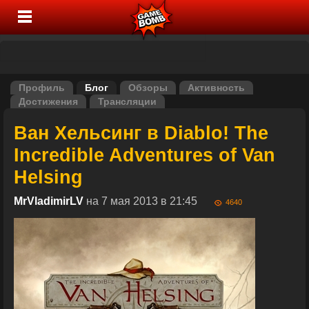
Профиль
Блог
Обзоры
Активность
Достижения
Трансляции
Ван Хельсинг в Diablo! The
Incredible Adventures of Van
Helsing
MrVladimirLV
на 7 мая 2013 в 21:45
4640