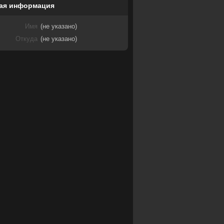
ая информация
Имя
(не указано)
Откуда
(не указано)