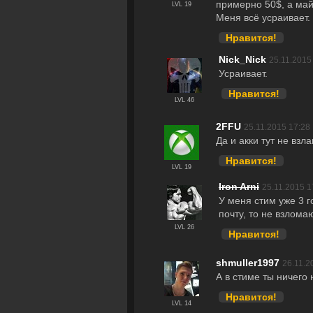
примерно 50$, а ма
LVL 19
Меня всё усраивает.
Нравится!
Nick_Nick
25.11.2015
Усраивает.
Нравится!
LVL 46
2FFU
25.11.2015 17:28
Да и акки тут не взл
Нравится!
LVL 19
Iron Arni
25.11.2015 1
У меня стим уже 3 г
почту, то не взломаю
LVL 26
Нравится!
shmuller1997
26.11.2
А в стиме ты ничего
Нравится!
LVL 14