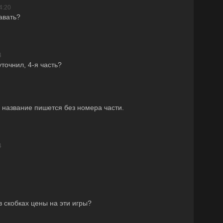
4:20
авать?
4
уточнил, 4-я часть?
 название пишется без номера части.
4
 скобках цены на эти игры?