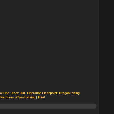
ox One
|
Xbox 360
|
Operation Flashpoint: Dragon Rising
|
dventures of Van Helsing
|
Thief