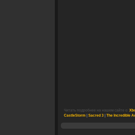
Читать подробнее на нашем сайте о:
Xb
CastleStorm
|
Sacred 3
|
The Incredible A