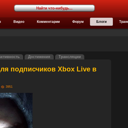
ы
Видео
Комментарии
Форум
Блоги
Тран
Активность
Достижения
Трансляции
ля подписчиков Xbox Live в
1
3951