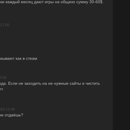
йки каждый месяц дают игры на общюю сумму 30-60$.
 17:50
амывают как в стеам.
7:50
ода. Если не заходить на не нужные сайты и чистить
т.
015 12:48
 не отдаёшь?