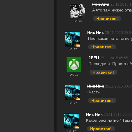
Iron Arni
26.11.2015 1
А что там нужно отд
Нравится!
LVL 26
Ник Ник
25.11.2015 00:5
Thief какая чать ты не 
Нравится!
LVL 27
2FFU
25.11.2015 05:55
Последняя. Просто её
Нравится!
LVL 19
Ник Ник
25.11.2015 00:5
*Часть
Нравится!
LVL 27
Ник Ник
25.11.2015 00:56
Какой бесплатно? Там в
Нравится!
LVL 27