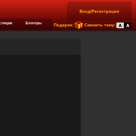
Вход/Регистрация
сляции
Блогеры
Подарки:
Сменить тему: