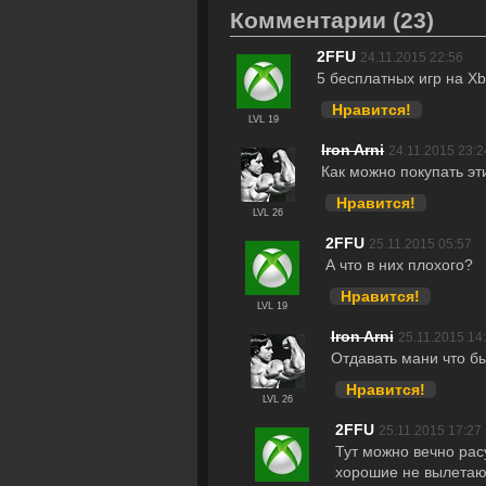
Комментарии
(23)
2FFU
24.11.2015 22:56
5 бесплатных игр на X
Нравится!
LVL 19
Iron Arni
24.11.2015 23:2
Как можно покупать э
Нравится!
LVL 26
2FFU
25.11.2015 05:57
А что в них плохого?
Нравится!
LVL 19
Iron Arni
25.11.2015 14
Отдавать мани что бы
Нравится!
LVL 26
2FFU
25.11.2015 17:27
Тут можно вечно рас
хорошие не вылетающ