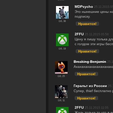
MDPsycho
25.11.2015 0
Это нынешние цены на
подписку.
LVL 36
Нравится!
2FFU
25.11.2015 05:58
Цену я пишу толька для
с голдом эти игры бес
LVL 19
Нравится!
Breaking Benjamin
25.
Ахахахахахахахахахах
Нравится!
LVL 25
Геральт из России
25.
Супер, thief бесплатно
Нравится!
LVL 11
2FFU
25.11.2015 11:05
Жаль толька то что я е