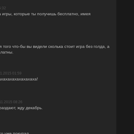
5:32
 игры, которые ты получишь бесплатно, имея
 того что-бы вы видели сколька стоит игра без голда, а
платны.
11.2015 01:59
ахахахахахахахаха!
11.2015 08:26
 раздают, жду декабрь.
го уже покупал.