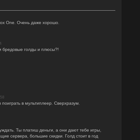
box One. Очень даже хорошо.
4
ти бредовые голды и плюсы?!
:58
 поиграть в мультиплеер. Сверхразум.
уждать. Ты платиш деньги, а они дают тебе игры,
ие сервера, большие скидки. Голд стоит в год