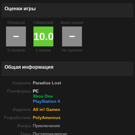
Оценки игры
Обзорный
Геймерский
Ваша оценка
−
10.0
−
0 обзоров
1 оценка
Не оценено
Общая информация
Название
Paradise Lost
Платформы
PC
Xbox One
PlayStation 4
Издатель
All in! Games
Разработчики
PolyAmorous
Жанры
Приключения
Темы
Постапокалипсис