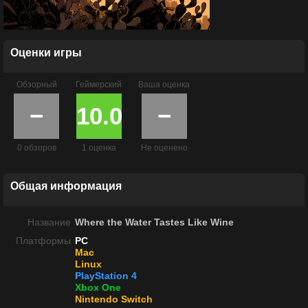
Оценки игры
Обзорный
Геймерский
Ваша оценка
−
10.0
−
0 обзоров
1 оценка
Не оценено
Общая информация
Название
Where the Water Tastes Like Wine
Платформы
PC
Mac
Linux
PlayStation 4
Xbox One
Nintendo Switch