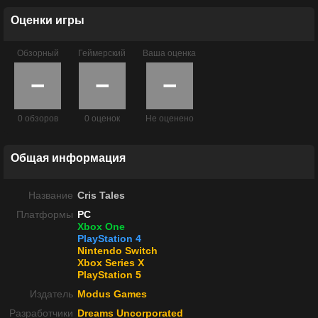
Оценки игры
Обзорный
Геймерский
Ваша оценка
−
−
−
0 обзоров
0 оценок
Не оценено
Общая информация
Название
Cris Tales
Платформы
PC
Xbox One
PlayStation 4
Nintendo Switch
Xbox Series X
PlayStation 5
Издатель
Modus Games
Разработчики
Dreams Uncorporated