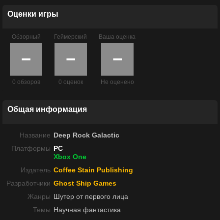
Оценки игры
Обзорный
Геймерский
Ваша оценка
−
−
−
0 обзоров
0 оценок
Не оценено
Общая информация
Название
Deep Rock Galactic
Платформы
PC
Xbox One
Издатель
Coffee Stain Publishing
Разработчики
Ghost Ship Games
Жанры
Шутер от первого лица
Темы
Научная фантастика