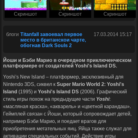
Скриншот
Скриншот
Скриншот
блоги
Titanfall завоевал первое
17.03.2014 15:17
место в британскои чарте,
обогнав Dark Souls 2
Йоши и Бэби Марио в очередном приключенческом
платформере от создателей Yoshi's Island DS.
Yoshi's New Island – платформер, эксклюзивный для
Nintendo 3DS, сиквел к
Super Mario World 2: Yoshi's
Island
(1995) и
Yoshi's Island DS
(2006). Графический
стиль игры похож на предыдущие части
Yoshi
:
«масляная краска», «акварель» и «цветной карандаш».
Геймплей связан с Йоши, который сопровождает детей,
например Бэби Марио, и поедает врагов для
приобретения метательных яиц. Яйца также служат для
активации специальных событий. Действие игры