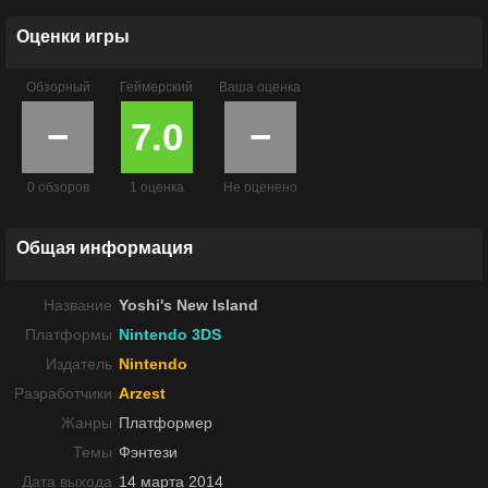
Оценки игры
Обзорный
Геймерский
Ваша оценка
−
7.0
−
0 обзоров
1 оценка
Не оценено
Общая информация
Название
Yoshi's New Island
Платформы
Nintendo 3DS
Издатель
Nintendo
Разработчики
Arzest
Жанры
Платформер
Темы
Фэнтези
Дата выхода
14 марта 2014