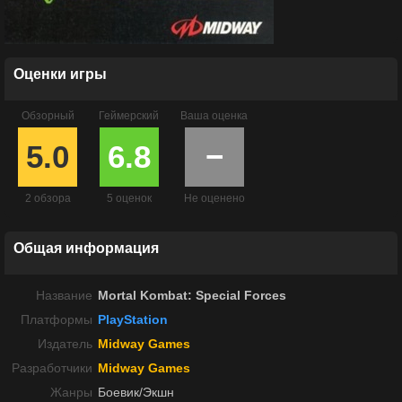
Оценки игры
Обзорный
Геймерский
Ваша оценка
5.0
6.8
−
2 обзора
5 оценок
Не оценено
Общая информация
Название
Mortal Kombat: Special Forces
Платформы
PlayStation
Издатель
Midway Games
Разработчики
Midway Games
Жанры
Боевик/Экшн