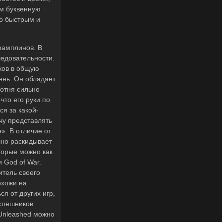
ам буквенную
но быстрым и
рамплинов. В
ледовательности.
ков в общую
ень. Он обладает
ротня сильно
что его руки по
ся за какой-
чу представлять
». В отличие от
чно раскидывает
торые можно как
 God of War.
итель своего
охожи на
я от других игр,
испешников
 Unleashed можно