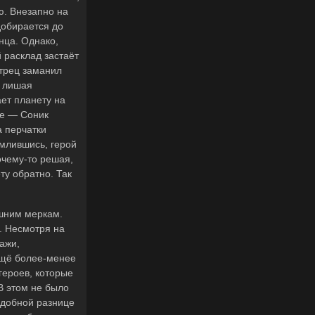
ю. Внезапно на
добирается до
нца. Однако,
 расклад застаёт
итрец заманил
, лишая
ет планету на
ое — Соник
а перчатки
емлившись, герой
очему-то решая,
ту обратно. Так
яшним меркам.
. Несмотря на
ажи,
ещё более-менее
героев, которые
В этом не было
одобной разнице