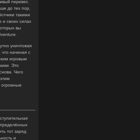
ливый перевес.
ше до тех пор,
ботчики такими
 и своих силах
которых вы
venture.
путно уничтожая
 что начиная с
ским игровым
мики. Это
снова. Чего
 этим
, огромные
Вступительная
 определённых
ть тот заряд
ьность и