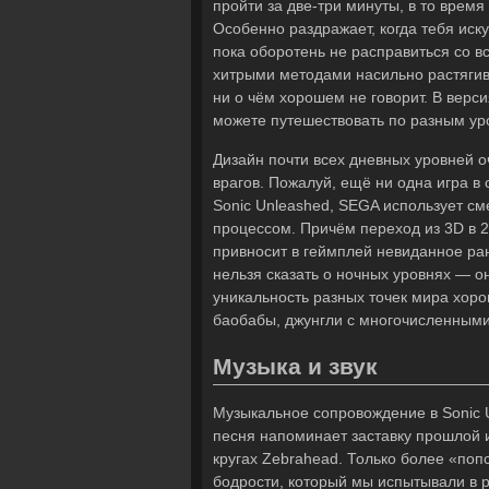
пройти за две-три минуты, в то врем
Особенно раздражает, когда тебя иск
пока оборотень не расправиться со в
хитрыми методами насильно растягива
ни о чём хорошем не говорит. В верс
можете путешествовать по разным уров
Дизайн почти всех дневных уровней о
врагов. Пожалуй, ещё ни одна игра в 
Sonic Unleashed, SEGA использует с
процессом. Причём переход из 3D в 2
привносит в геймплей невиданное ран
нельзя сказать о ночных уровнях — о
уникальность разных точек мира хор
баобабы, джунгли с многочисленными
Музыка и звук
Музыкальное сопровождение в Sonic 
песня напоминает заставку прошлой 
кругах Zebrahead. Только более «попс
бодрости, который мы испытывали в р