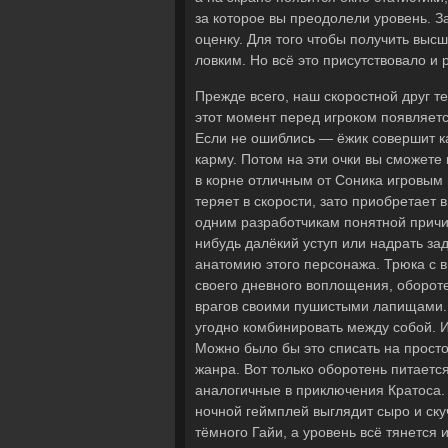
за которое вы преодолели уровень. З
оценку. Для того чтобы получить вы
ловким. Но всё это присутствовало и
Прежде всего, наш скоростной друг т
этот момент перед игроком появляетс
Если не ошиблись — ёжик совершит ка
карму. Потом на эти очки вы сможете 
в корне отличным от Соника игровым 
теряет в скорости, зато приобретает 
одним разработчикам понятной причино
нибудь далёкий уступ или надрать зад
анатомию этого персонажа. Трюка с в
своего дневного воплощения, обороте
врагов своими пушистыми лапищами. 
угодно комбинировать между собой. И
Можно было бы это списать на просто
жанра. Вот только оборотень питает
аналогичные в приключения Кратоса. Н
ночной геймплей выглядит сыро и ск
тёмного Гайи, а уровень всё тянется