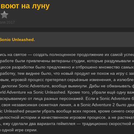
 воют на луну
юля 2017
Sonic Unleashed
.
лись на святое — создать полноценное продолжение их самой усп
К работе были привлечены ветераны студии, которые раздумывали н
оцессе разработки было предложено и отброшено множество самых
аботку, тем виднее было, что новый продукт не похож на игру с з
овым, игровой процесс претерпел серьёзные изменения, а излюбл
а дилогии Sonic Adventure, вообще выкинули. Дабы не обманывать
rld Adventure на Sonic Unleashed. Кроме того, убрали ещё одну 
аскрываемую от лица разных персонажей. Если в Sonic Adventure 
 своя независимая сюжетная линия, а в Sonic Adventure 2 было дв
c Unleashed решили убрать вообще всех героев, кроме синего скор
целостной истории и качественном игровом процессе, а не растека
сь, ежу сделали два варианта геймплея — традиционно скоростной
 одной игре серии.