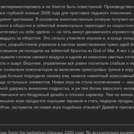
экспериментировать и не боится быть освистанной. Производстве
лся глубокой осенью 2008 года для приставок седьмого поколения, 
спринят критиками. В основном многочисленные оплеухи получил н
ался в оборотня и геймплей моментально переходил из скоростног
еретягивал на себя одеяло — на пять минут динамичного игрового п
адцать за оборотня. Это сильно утомляло игроков и, в конце концо
ого, разработчиков упрекали в наглом заимствовании чужих идей б
слишком уж походила на геймплей Краотса из God of War. А вот с
зывали глотком свежего воздуха и одним из немногих светлых пяте
ость и азарт. Впрочем, управление всё равно посчитали слабым и н
и похвалили композиторов за включение оркестровых треков в игр
куда больше подходила синему ежу, нежели невнятный агрессивный
аще остальных элементов. Новая игра не стала исключением — аку
ной удержать внимание подростка, и уж тем более взрослого чело
тмечался его бездумный дизайн и плоских характер. Тем не менее
омешало игре продастся хорошим тиражом и стать лидером продаж,
 Итак, заслужила ли новая игра подобных отзывов? Давайте присм
ка Sonic the hedgehog образца 2006 года. Во вступительно ролике