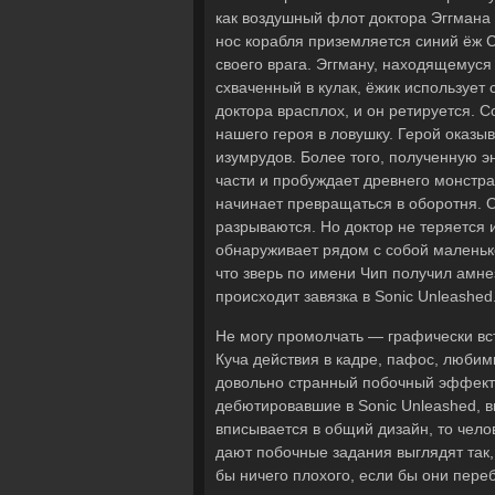
как воздушный флот доктора Эггмана 
нос корабля приземляется синий ёж С
своего врага. Эггману, находящемуся 
схваченный в кулак, ёжик использует 
доктора врасплох, и он ретируется. С
нашего героя в ловушку. Герой оказы
изумрудов. Более того, полученную э
части и пробуждает древнего монстра
начинает превращаться в оборотня. О
разрываются. Но доктор не теряется
обнаруживает рядом с собой маленько
что зверь по имени Чип получил амне
происходит завязка в Sonic Unleashed
Не могу промолчать — графически вс
Куча действия в кадре, пафос, любим
довольно странный побочный эффект 
дебютировавшие в Sonic Unleashed, в
вписывается в общий дизайн, то чело
дают побочные задания выглядят так,
бы ничего плохого, если бы они пере