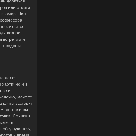
ели добиться
 решили отойти
н в юмор. Чип
профессора
то качество
юди вскоре
ы встретим и
м отведены
не делся —
 хаотично и в
ь или
колечко, можете
а шипы заставит
 А вот если вы
точки. Сонику в
рыжке и
 победную позу,
оботов и время,