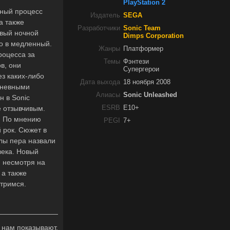
PlayStation 2
нный процесс
Издатель
SEGA
а также
Разработчики
Sonic Team
овый ночной
Dimps Corporation
о в медленный.
Жанры
Платформер
роцесса за
Темы
Фэнтези
в, они
Супергерои
ез каких-либо
Дата выхода
18 ноября 2008
 дневными
Алиасы
Sonic Unleashed
н в Sonic
е отзывчивым.
ESRB
E10+
у. По мнению
PEGI
7+
 рок. Сюжет в
лы пера назвали
века. Новый
, несмотря на
 а также
отримся.
 нам показывают,