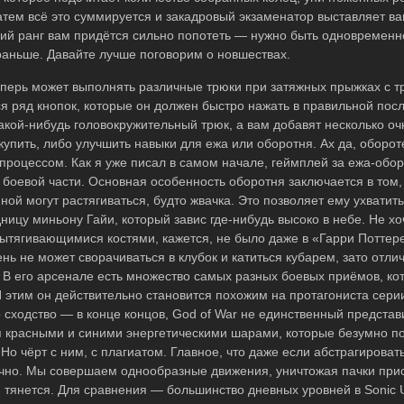
атем всё это суммируется и закадровый экзаменатор выставляет в
сший ранг вам придётся сильно попотеть — нужно быть одновремен
 раньше. Давайте лучше поговорим о новшествах.
еперь может выполнять различные трюки при затяжных прыжках с т
я ряд кнопок, которые он должен быстро нажать в правильной пос
кой-нибудь головокружительный трюк, а вам добавят несколько оч
купить, либо улучшить навыки для ежа или оборотня. Ах да, оборот
процессом. Как я уже писал в самом начале, геймплей за ежа-обо
в боевой части. Основная особенность оборотня заключается в том, 
й могут растягиваться, будто жвачка. Это позволяет ему ухватить
ницу миньону Гайи, который завис где-нибудь высоко в небе. Не хо
ытягивающимися костями, кажется, не было даже в «Гарри Поттере
нь не может сворачиваться в клубок и катиться кубарем, зато отли
В его арсенале есть множество самых разных боевых приёмов, ко
 этим он действительно становится похожим на протагониста серии
 сходство — в конце концов, God of War не единственный представ
ся красными и синими энергетическими шарами, которые безумно п
о чёрт с ним, с плагиатом. Главное, что даже если абстрагироватьс
учно. Мы совершаем однообразные движения, уничтожая пачки пр
 и тянется. Для сравнения — большинство дневных уровней в Sonic