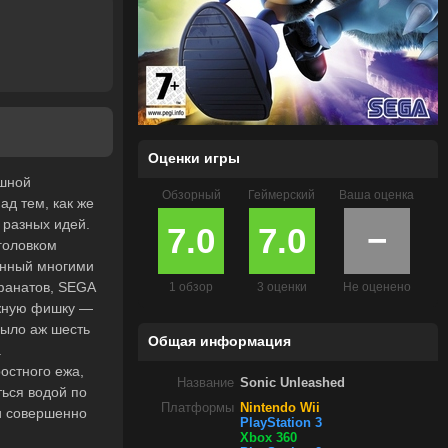
Оценки игры
ешной
Обзорный
Геймерский
Ваша оценка
ад тем, как же
 разных идей.
7.0
7.0
−
аголовком
енный многими
 фанатов, SEGA
1 обзор
3 оценки
Не оценено
важную фишку —
было аж шесть
Общая информация
а
остного ежа,
Название
Sonic Unleashed
ться водой по
Платформы
Nintendo Wii
 и совершенно
PlayStation 3
Xbox 360