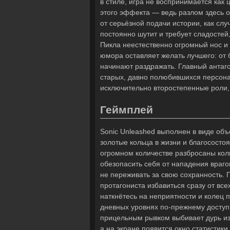
в стиле, игра не воспринимается как 
этого эффекта — ведь разлом здесь 
от серьёзной подачи истории, как сл
постоянно шутит и требует сладосте
Пикла неестественно огромный нос и н
юмора оставляет желать лучшего: от 
начинают раздражать. Главный антаг
старых, давно полюбившихся персонаж
исключительно второстепенные роли, 
Геймплей
Sonic Unleashed выполнен в виде об
золотые кольца в жизни и благосост
огромном количестве разбросаны кол
обезопасить себя от нападения враго
не переживать за свою сохранность. 
протагониста избавиться сразу от всех
наткнётесь на неприятности и колец п
дневных уровнях по-прежнему доступн
прицельным рывком выбивает дурь из 
а на экране появится окно статистик