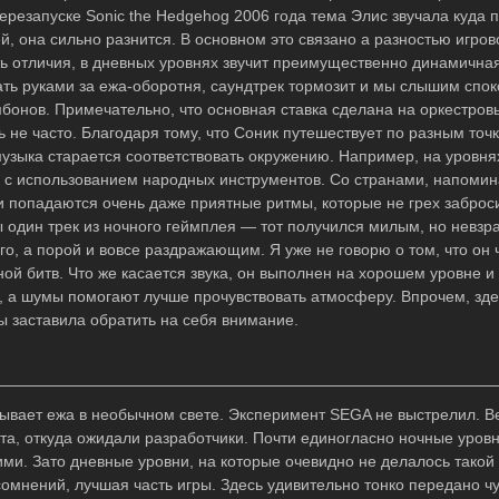
ерезапуске Sonic the Hedgehog 2006 года тема Элис звучала куда 
й, она сильно разнится. В основном это связано а разностью игров
ть отличия, в дневных уровнях звучит преимущественно динамична
ать руками за ежа-оборотня, саундтрек тормозит и мы слышим спо
мбонов. Примечательно, что основная ставка сделана на оркестро
не часто. Благодаря тому, что Соник путешествует по разным точк
узыка старается соответствовать окружению. Например, на уровня
 с использованием народных инструментов. Со странами, напом
 попадаются очень даже приятные ритмы, которые не грех заброси
ы один трек из ночного геймплея — тот получился милым, но невзр
о, а порой и вовсе раздражающим. Я уже не говорю о том, что он
ой битв. Что же касается звука, он выполнен на хорошем уровне и 
, а шумы помогают лучше прочувствовать атмосферу. Впрочем, зде
бы заставила обратить на себя внимание.
азывает ежа в необычном свете. Эксперимент SEGA не выстрелил. В
та, откуда ожидали разработчики. Почти единогласно ночные уров
и. Зато дневные уровни, на которые очевидно не делалось такой 
сомнений, лучшая часть игры. Здесь удивительно тонко передано чу