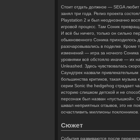
Стоит отдать должное — SEGA любит 
занял три года. Релиз проекта состоя
Playstation 2 и был неоднозначно во
игровой процесс. Там Соник превращ
И всё бы ничего, только он сильно п
обыкновенного Соника приходилось дв
разочаровывались в поделке. Кроме т
изменений — игра за ночного Соника 
уровнями всё обстояло иначе — их на
Unleashed. Здесь чувствовалась скор
Саундтрек назвали привлекательным 
большинства критиков, такая музыка 
серии Sonic the hedgehog страдает ч
историю слишком детской и не способ
персонаж был назван «пустышкой». О
шквал неприятных отзывов, это не п
осчастливить миллионы поклонников.
Сюжет
События развиваются после перезапус