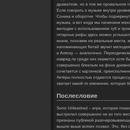
драматизм, но в том же провальном п
Если говорить о музыке внутри уровне
Соника и оборотня. Чтобы подчеркну
музыка, а вот когда мы начинаем мах
мелодии с использованием туб и тро
гитарные рифы здесь можно услышать 
иначе, похожим на реальные места, м
напоминающих Китай звучит мелодия
и Аляску — аналогично. Периодически
навряд ли среди них окажется хотя б
совершенно блеклым на фоне дневног
сочетается с картинкой, преисполненн
Актёры полностью отдаются процессу
хватает какой-то изюминки, которая 
Послесловие
Sonic Unleashed – игра, которая пок
выстрелил совершенно не из того мес
признаны публикой разочаровывающим
вышли выше всяких похвал. Это, без 