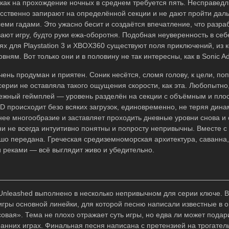
я как на прохождение ночных в среднем требуется пять. Несправед
усственно запирают на определённой секции и не дают пройти даль
семи гадами. Это ужасно бесит и создаётся впечатление, что разра
ют игру, будто руки ежа-оборотня. Подобная неуверенность в себе
иях для Playstation 3 и XBOX360 существуют поля приключений, из 
ням. Вот только они и в половину не так интересны, как в Sonic Ad
чень продуман и приятен. Соник несётся, сломя голову, к цели, по
серии не оставляла такого ощущения скорости, как эта. Любопытно,
межный геймплей — уровень разделён на секции с объёмным и пло
D происходит безо всяких загрузок, единовременно, не теряя дина
ее многообразие и заставляет проходить дневные уровни снова и 
ни не всегда интуитивно понятны и попросту непривычны. Вместе с
ошо передана. Греческая средиземноморская архитектура, саванна
 реками — всё выглядит живо и убедительно.
Unleashed выполнено в несколько непривычном для серии ключе. 
игры основной линейки, для которой песню написали известные в
овая». Тема не плохо отражает суть игры, но едва ли может подари
анних играх. Финальная песня написана с претензией на трогател