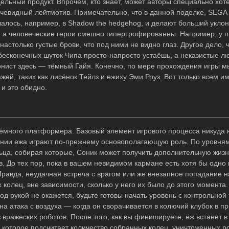
цельный продукт. Впрочем, кто знает, может авторы специально хот
очевидный лейтмотив. Примечательно, что в данной поделке, SEGA
учалось, например, в Shadow the hedgehog, и делают больший укло
й, а человеческие герои смешно гипертрофированны. Например, у 
астолько густые брови, что под ними не видно глаз. Другое дело, ч
бесконечных шуток Чипа просто-напросто устаёшь, а неказистые л
онист здесь — тёмный Гайя. Конечно, по мере прохождения игры м
ей, таких как лисёнок Тейлз и ежиху Эми Роуз. Вот только всем и
и это обидно.
ъёмного платформера. Базовый элемент игрового процесса никуда 
оянии ежа играют по-прежнему основополагающую роль. По уровням
ьца, собирая которые, Соник может получить дополнительную жизн
в. До тех пор, пока в вашем невидимом кармане есть хотя бы одно 
Правда, неудачная встреча с врагом или же внезапное попадание н
 колец, вне зависимости, сколько у него их было до этого момента.
од рукой не окажется, будьте готовы начать уровень с контрольной 
а атака с воздуха — когда он сворачивается в колючий клубок в п
вражеских роботов. После того, как вы финишируете, ёж встанет в
и, которое подсчитает количество собранных колец, уничтоженных р