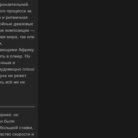
пронзительней.
ого процесса за
я и ритмичная
койные джазовые
вые композиции —
ам мира, так или
х,
инающими Африку
ть в плеер. Но
ачным и
 чудовищно плохо
уха не режет.
сь всё же не
ернее, он
ни были
большой ставки,
вство скорости и