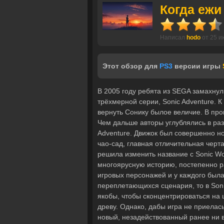
Когда ежи
Написал
hodo
от 25 и
Этот обзор для
PS3
версии игры
В 2005 году ребята из SEGA замахну
трёхмерной серии, Sonic Adventure. 
вернуть Сонику былое величие. В пр
Чем дальше авторы углублялись в разр
Adventure. Движок был совершенно н
чао-сад, главная отличительная черт
решила изменить название с Sonic Wo
многоярусную историю, постепенно р
игровых персонажей и у каждого была
переплетающихся сценария, то в Soni
якобы, чтобы сконцентрироваться на 
древу. Однако, дабы игра не приела
новый, незадействованный ранее ни в