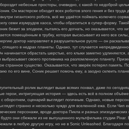
бороздит небесные просторы, очевидно, с какой-то недоброй цель
оник. Он мастерски обходит всех роботов злого гения и без труда 
внутри гигантского робота, всё же удаётся поймать колючего сорва
силу семи изумрудов хаоса, чтобы обратиться в супер-форму. Такой
оник бежит за злодеем, пытаясь его догнать, но оказывается, что х
вается помещённым в трубку, которая высасывает из него все силы
нергию доктор направляет в разрушительное русло — он раскалыва
, спящего в недрах планеты. Однако, тут случается непредвиденн
н начинается обрастать шерстью, его клыки заметно удлиняются, 
 и выбрасывает своего противника на разломленную планету. Приз
е странное существо. Оказывается, что зверёк потерял память. П
зию по его вине, Соник решает помочь ему, а заодно склеить плане
.
тупительный ролик выглядит выше всяких похвал, даже по сегодн
ые герои, интригующая история — здесь есть всё в полном объёме
с оборотнем, сценарий выглядит логичным. Однако, новые персон
ыглядят странно и несколько чуждо для вселенной ежа. Если Чип 
веческие персонажи, вроде доктора Пикла и разных эпизодических 
 будто они сбежали из не выпущенного мультфильма студии Pixar. 
бежали в любую другую игру, но не в Sonic Unleashed. Благодаря п