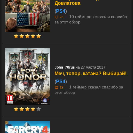
Довлатова
(
PS4
)
10 геймеров сказали спасибо
23
за этот обзор
John_70rus
на 27 марта 2017
Меч, топор, катана? Выбирай!
(
PS4
)
1 геймер сказал спасибо за
12
этот обзор