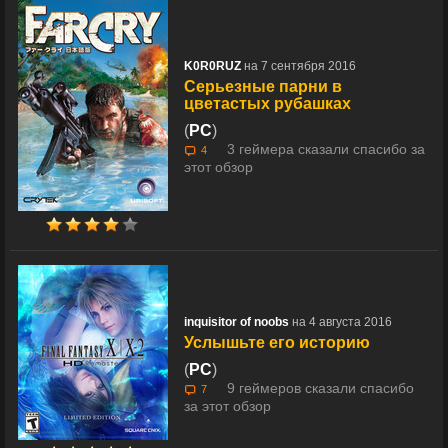
K0R0RUZ
на 7 сентября 2016
Серьезные парни в
цветастых рубашках
(
PC
)
3 геймера сказали спасибо за
4
этот обзор
inquisitor of noobs
на 4 августа 2016
Услышьте его историю
(
PC
)
9 геймеров сказали спасибо
7
за этот обзор