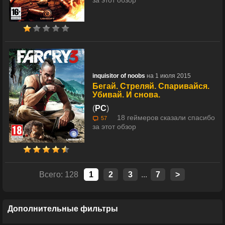
за этот обзор
inquisitor of noobs
на 1 июля 2015
Бегай. Стреляй. Спаривайся.
Убивай. И снова.
(
PC
)
18 геймеров сказали спасибо
57
за этот обзор
Всего: 128
1
2
3
...
7
>
Дополнительные фильтры