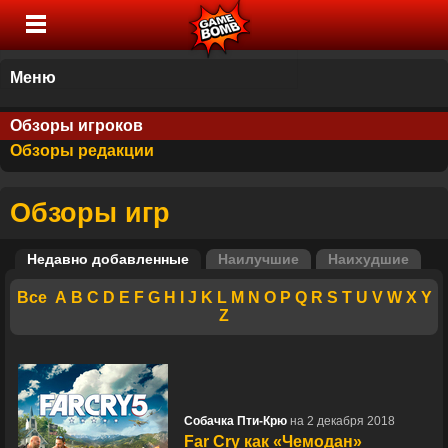
Меню
Обзоры игроков
Обзоры редакции
Обзоры игр
Недавно добавленные
Наилучшие
Наихудшие
Все
A
B
C
D
E
F
G
H
I
J
K
L
M
N
O
P
Q
R
S
T
U
V
W
X
Y
Z
Собачка Пти-Крю
на 2 декабря 2018
Far Cry как «Чемодан»