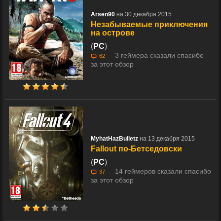
Arsen90
на 30 декабря 2015
Незабываемые приключения
на острове
(
PC
)
3 геймера сказали спасибо
62
за этот обзор
MyhatHazBulletz
на 13 декабря 2015
Fallout по-Бетседовски
(
PC
)
14 геймеров сказали спасибо
37
за этот обзор