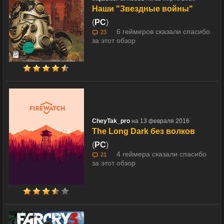
Наши "Звездные войны"
(
PC
)
6 геймеров сказали спасибо
23
за этот обзор
CheyTak_pro
на 13 февраля 2016
The Long Dark без волков
(
PC
)
4 геймера сказали спасибо
21
за этот обзор