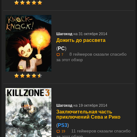
Шaгоxод
на 31 октября 2014
Дожить до рассвета
(
PC
)
8 геймеров сказали спасибо
7
за этот обзор
Шaгоxод
на 19 октября 2014
Заключительная часть
приключений Сева и Рико
(
PS3
)
11 геймеров сказали спасибо
19
за этот обзор