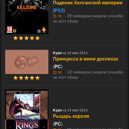
Падение Хелганской империи
(
PS3
)
29 геймеров сказали спасибо
76
за этот обзор
Kypo
на 16 мая 2014
Принцесса в мини доспехах
(
PC
)
13 геймеров сказали спасибо
18
за этот обзор
Kypo
на 14 мая 2014
Рыцарь короля
(
PC
)