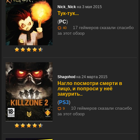
Nick_Nick
на 3 мая 2015
Тук-тук...
(
PC
)
17 геймеров сказали спасибо
40
за этот обзор
Shagohоd
на 24 марта 2015
Нагло посмотри смерти в
лицо, и попроси у неё
закурить..
(
PS3
)
10 геймеров сказали спасибо
9
за этот обзор