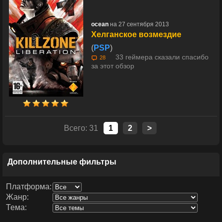
ocean
на 27 сентября 2013
Хелганское возмездие
(
PSP
)
33 геймера сказали спасибо
28
за этот обзор
Всего: 31
1
2
>
Дополнительные фильтры
Платформа:
Жанр:
Тема: