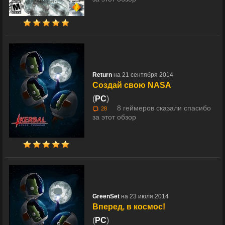
Return
на 21 сентября 2014
Создай свою NASA
(
PC
)
8 геймеров сказали спасибо
28
за этот обзор
GreenSet
на 23 июля 2014
Вперед, в космос!
(
PC
)