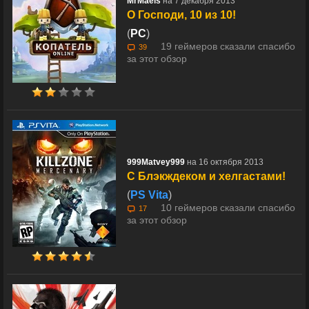
MrMaels
на 7 декабря 2013
О Господи, 10 из 10!
(
PC
)
19 геймеров сказали спасибо
39
за этот обзор
999Matvey999
на 16 октября 2013
С Блэкждеком и хелгастами!
(
PS Vita
)
10 геймеров сказали спасибо
17
за этот обзор