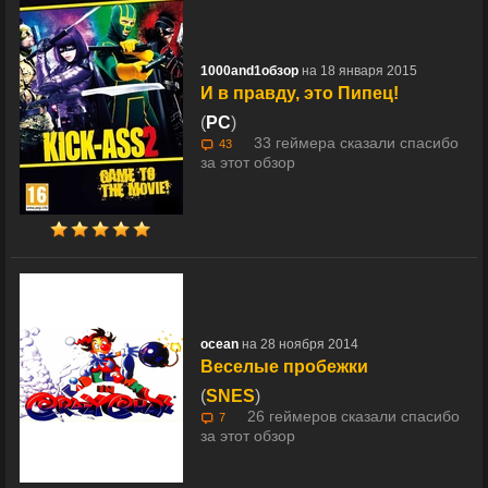
1000and1обзор
на 18 января 2015
И в правду, это Пипец!
(
PC
)
33 геймера сказали спасибо
43
за этот обзор
ocean
на 28 ноября 2014
Веселые пробежки
(
SNES
)
26 геймеров сказали спасибо
7
за этот обзор