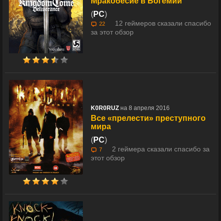
Мракобесие в Богемии
(
PC
)
12 геймеров сказали спасибо
22
за этот обзор
K0R0RUZ
на 8 апреля 2016
Все «прелести» преступного
мира
(
PC
)
2 геймера сказали спасибо за
7
этот обзор