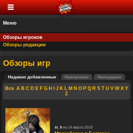
Меню
Обзоры игроков
Обзоры редакции
Обзоры игр
Недавно добавленные
Наилучшие
Наихудшие
Все
A
B
C
D
E
F
G
H
I
J
K
L
M
N
O
P
Q
R
S
T
U
V
W
X
Y
Z
st_h
на 14 марта 2018