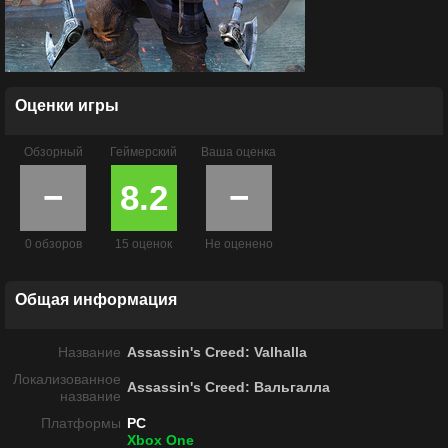
Оценки игры
Обзорный
Геймерский
Ваша оценка
−
8.2
−
0 обзоров
15 оценок
Не оценено
Общая информация
Название
Assassin's Creed: Valhalla
Локализованное
Assassin's Creed: Вальгалла
название
Платформы
PC
Xbox One