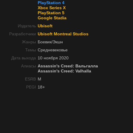
PlayStation 4
Xbox Series X
PlayStation 5
Google Stadia
Издатель
Ubisoft
Разработчики
Ubisoft Montreal Studios
Жанры
Боевик/Экшн
Темы
Средневековье
Дата выхода
10 ноября 2020
Алиасы
Assassin's Creed: Вальгалла
Assassin's Creed: Valhalla
ESRB
M
PEGI
18+