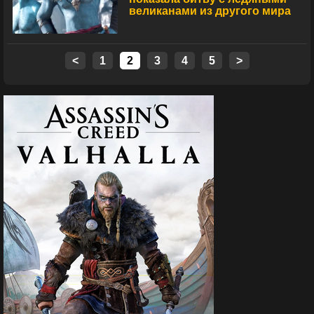
великанами из другого мира
<
1
2
3
4
5
>