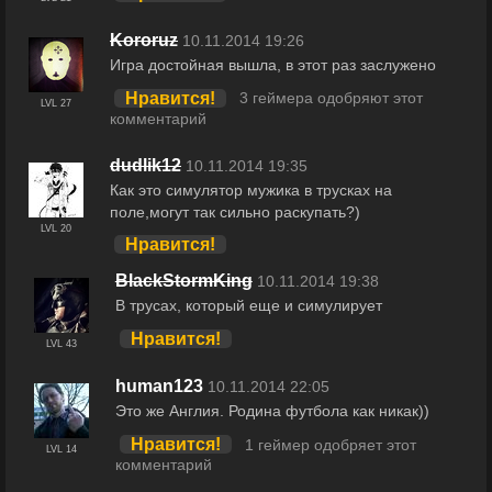
Kororuz
10.11.2014 19:26
Игра достойная вышла, в этот раз заслужено
Нравится!
3 геймера одобряют этот
LVL 27
комментарий
dudlik12
10.11.2014 19:35
Как это симулятор мужика в трусках на
поле,могут так сильно раскупать?)
LVL 20
Нравится!
BlackStormKing
10.11.2014 19:38
В трусах, который еще и симулирует
Нравится!
LVL 43
human123
10.11.2014 22:05
Это же Англия. Родина футбола как никак))
Нравится!
1 геймер одобряет этот
LVL 14
комментарий