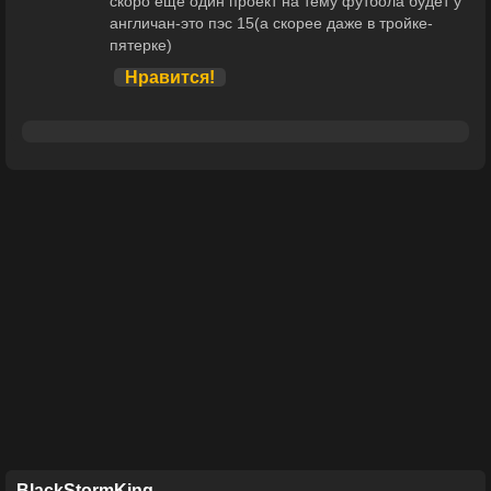
скоро еще один проект на тему футбола будет у
англичан-это пэс 15(а скорее даже в тройке-
пятерке)
Нравится!
BlackStormKing