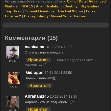
Читать подробнее на нашем сайте о:
Call of Duty: Advanced
Warfare
|
FIFA 15
|
Alien: Isolation
|
Destiny
|
Skylanders:
Trap Team
|
Sunset Overdrive
|
The Evil Within
|
Forza
Horizon 2
|
Disney Infinity: Marvel Super Heroes
Комментарии
(15)
manicamc
10.11.2014 19:08
Этого и стоило ожидать.
Нравится!
1 геймер одобряет этот
LVL 33
комментарий
Gidrapon
10.11.2014 23:50
Кевин Спейси!!!!)))
Нравится!
LVL 32
Abraham145
10.11.2014 19:10
Хорошо, что не под конем ^_^
Нравится!
LVL 21