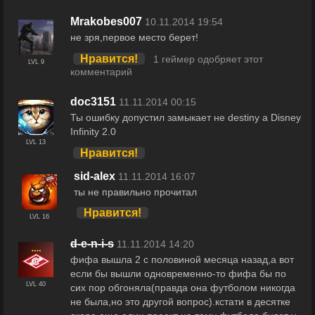
Mrakobes007
10.11.2014 19:54
не зря,первое место берет!
Нравится!
1 геймер одобряет этот
LVL 9
комментарий
doc3151
11.11.2014 00:15
Ты ошибку допустил замыкает не destiny a Disney
Infinity 2.0
LVL 13
Нравится!
sid-alex
11.11.2014 16:07
ты не правильно прочитал
Нравится!
LVL 16
d-e-n-i-s
11.11.2014 14:20
фифа вышла 2 с половиной месяца назад,а вот
если бы вышли одновременно-то фифа бы по
LVL 40
сих пор обгоняла(правда она футболом никогда
не была,но это другой вопрос).кстати в десятке