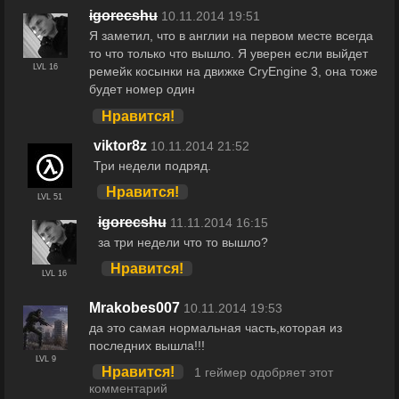
igorecshu
10.11.2014 19:51
Я заметил, что в англии на первом месте всегда
то что только что вышло. Я уверен если выйдет
LVL 16
ремейк косынки на движке CryEngine 3, она тоже
будет номер один
Нравится!
viktor8z
10.11.2014 21:52
Три недели подряд.
Нравится!
LVL 51
igorecshu
11.11.2014 16:15
за три недели что то вышло?
Нравится!
LVL 16
Mrakobes007
10.11.2014 19:53
да это самая нормальная часть,которая из
последних вышла!!!
LVL 9
Нравится!
1 геймер одобряет этот
комментарий