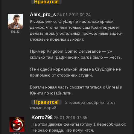
Нравится!
Alex_pro_s
24.01.2019 00:24
К сожалению, CryEngine настолько кривой
движок, что на нём только сам Крайтек умеет
LVL 22
делать игры, у остальных прожорливые видео-
глюкавые поделки выходят.
Пример Kingdom Come: Deliverance — уж
сколько там графических багов было — жесть.
Я ни одной нормальной игры на CryEngine не
припомню от сторонних студий.
Врятли новая часть сможет тягаться с Unreal и
Юнити по юзабилити.
Нравится!
2 геймера одобряют этот
комментарий
Korro798
25.01.2019 07:35
На этом движке фанаты готику 1 пересобирают.
Не знаю правда, что получится.