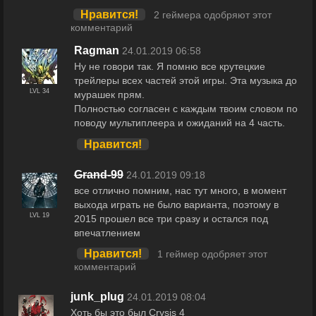
Нравится!
2 геймера одобряют этот
комментарий
Ragman
24.01.2019 06:58
Ну не говори так. Я помню все крутецкие
трейлеры всех частей этой игры. Эта музыка до
LVL 34
мурашек прям.
Полностью согласен с каждым твоим словом по
поводу мультиплеера и ожиданий на 4 часть.
Нравится!
Grand-99
24.01.2019 09:18
все отлично помним, нас тут много, в момент
выхода играть не было варианта, поэтому в
LVL 19
2015 прошел все три сразу и остался под
впечатлением
Нравится!
1 геймер одобряет этот
комментарий
junk_plug
24.01.2019 08:04
Хоть бы это был Crysis 4