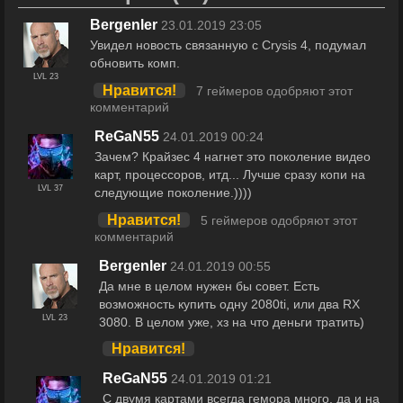
Bergenler
23.01.2019 23:05
Увидел новость связанную с Crysis 4, подумал
обновить комп.
LVL 23
Нравится!
7 геймеров одобряют этот
комментарий
ReGaN55
24.01.2019 00:24
Зачем? Крайзес 4 нагнет это поколение видео
карт, процессоров, итд... Лучше сразу копи на
LVL 37
следующие поколение.))))
Нравится!
5 геймеров одобряют этот
комментарий
Bergenler
24.01.2019 00:55
Да мне в целом нужен бы совет. Есть
возможность купить одну 2080ti, или два RX
LVL 23
3080. В целом уже, хз на что деньги тратить)
Нравится!
ReGaN55
24.01.2019 01:21
С двумя картами всегда гемора много, да и на