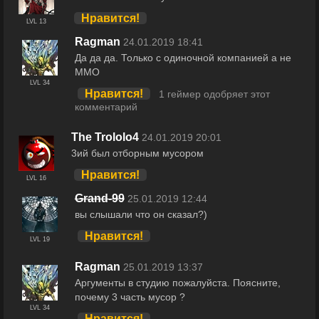
Нравится!
LVL 13
Ragman
24.01.2019 18:41
Да да да. Только с одиночной компанией а не
ММО
LVL 34
Нравится!
1 геймер одобряет этот
комментарий
The Trololo4
24.01.2019 20:01
3ий был отборным мусором
Нравится!
LVL 16
Grand-99
25.01.2019 12:44
вы слышали что он сказал?)
Нравится!
LVL 19
Ragman
25.01.2019 13:37
Аргументы в студию пожалуйста. Поясните,
почему 3 часть мусор ?
LVL 34
Нравится!