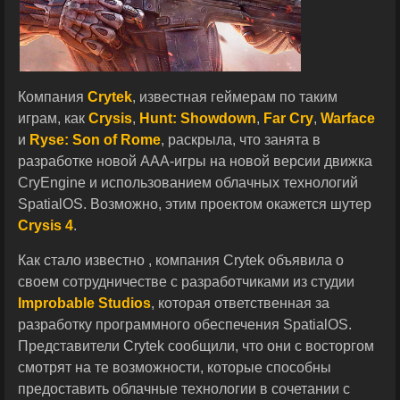
Компания
Crytek
, известная геймерам по таким
играм, как
Crysis
,
Hunt: Showdown
,
Far Cry
,
Warface
и
Ryse: Son of Rome
, раскрыла, что занята в
разработке новой ААА-игры на новой версии движка
CryEngine и использованием облачных технологий
SpatialOS. Возможно, этим проектом окажется шутер
Crysis 4
.
Как стало известно , компания Crytek объявила о
своем сотрудничестве с разработчиками из студии
Improbable Studios
, которая ответственная за
разработку программного обеспечения SpatialOS.
Представители Crytek сообщили, что они с восторгом
смотрят на те возможности, которые способны
предоставить облачные технологии в сочетании с