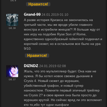
LVL 8
Нравится!
Grand-99
24.01.2019 01:10
А разве история Кризиса не закончилась на
третьей части, мы же вроде убили главного
LVL 19
монстра и истребили жнецов?! Я больше жду от
них игру на подобие Ryse:Son of Rome,
единственно однообразный геймплей подкачал и
короткий сюжет, но в остальном все было на ура
9/10.
Нравится!
DIZNDZ
24.01.2019 02:08
Жаль, что это мультиплеер будет. Она нам не
нужна. Я бы хотел новое свежее дыхание в
LVL 17
Crysis 4. Новый сюжет до мурашек,
убийственный графон, и новый супер
нанокостюм. Помните первый эпичный трейлер
на Crysis 2? в свое время она была просто до
мурашек крутой. Но сейчас вряд ли это вспомнит
кто то,ибо тут одни ньюфаги