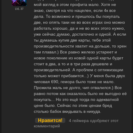
мой взгляд в этом профита мало. Хотя не
LVL 37
знаю, смотря на что нацелен, если 4к все
дела. То возможно и пришлось бы покупать
две, но опять таки не во всех играх оно можно
работать хорошо, да и не во всех этого нужно,
уже сейчас думаю, достаточно и одной. А если
ты думаешь купив две карты, тебе этой
производительности хватит на дольше, то хрен
там плавал.) Все равно железо устареет и
новое поколение из новой одной карты будет
стоит в два, а то и в три раза дешевле и
производительней. А проблем с оптимизации
только может прибавится...) У меня была двух
чиповая 690, гемора было тоже не мало.
Прожила жаль не долго, чип отвалился.) Все
равно потом как оказалось было не выгодно её
покупать... Но это ещё тогда по адекватной
цене было. Сейчас по этим ценам бред
столько бабок вкидывать в никуда.
Нравится!
4 геймера одобряют этот
комментарий