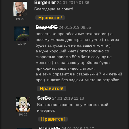
Bergenler
24.01.2019 01:36
Благодарю за совет!
Нравится!
LVL 23
ВадимРБ
24.01.2019 08:55
новость же про облачные технологии ) а
посему железо для игры не нужно ( т.к. игра
LVL 40
будет запускаться не на вашем компе )
а нуже хороший инет ( оптоволокно со
скоростью приёма 50 мбит в секунду не
меньше ) т.к. на ваше устройство будет
приходить лишь видео с игрой.
а е этим справится и старенький 7 ми летний
проц. и даже без видюхи. чисто на встройке.
Нравится!
SerBо
24.01.2019 11:18
Вот только в рашке не у многих такой
интернет.
LVL 20
Нравится!
ВадимРБ
24.01.2019 13:47