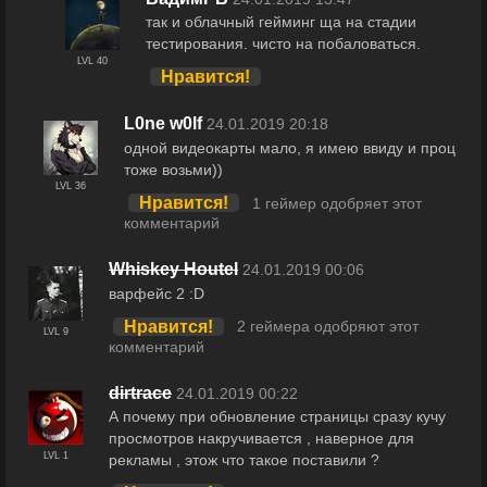
так и облачный гейминг ща на стадии
тестирования. чисто на побаловаться.
LVL 40
Нравится!
L0ne w0lf
24.01.2019 20:18
одной видеокарты мало, я имею ввиду и проц
тоже возьми))
LVL 36
Нравится!
1 геймер одобряет этот
комментарий
Whiskey Houtel
24.01.2019 00:06
варфейс 2 :D
Нравится!
2 геймера одобряют этот
LVL 9
комментарий
dirtrace
24.01.2019 00:22
А почему при обновление страницы сразу кучу
просмотров накручивается , наверное для
LVL 1
рекламы , этож что такое поставили ?