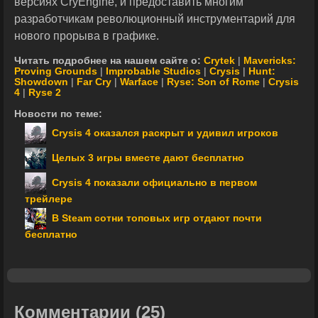
версиях CryEngine, и предоставить многим
разработчикам революционный инструментарий для
нового прорыва в графике.
Читать подробнее на нашем сайте о:
Crytek
|
Mavericks:
Proving Grounds
|
Improbable Studios
|
Crysis
|
Hunt:
Showdown
|
Far Cry
|
Warface
|
Ryse: Son of Rome
|
Crysis
4
|
Ryse 2
Новости по теме:
Crysis 4 оказался раскрыт и удивил игроков
Целых 3 игры вместе дают бесплатно
Crysis 4 показали официально в первом
трейлере
В Steam сотни топовых игр отдают почти
бесплатно
Комментарии
(25)