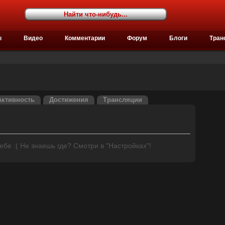
ы
Видео
Комментарии
Форум
Блоги
Тран
Активность
Достижения
Трансляции
бе :( Не знаешь где? Смотри в "Настройках"!