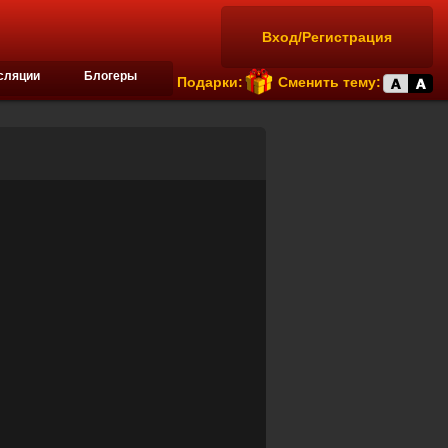
Вход/Регистрация
сляции
Блогеры
Подарки:
Сменить тему: