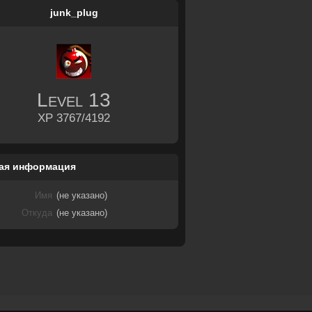
junk_plug
Level
13
XP 3767/4192
ая информация
Имя
(не указано)
Откуда
(не указано)