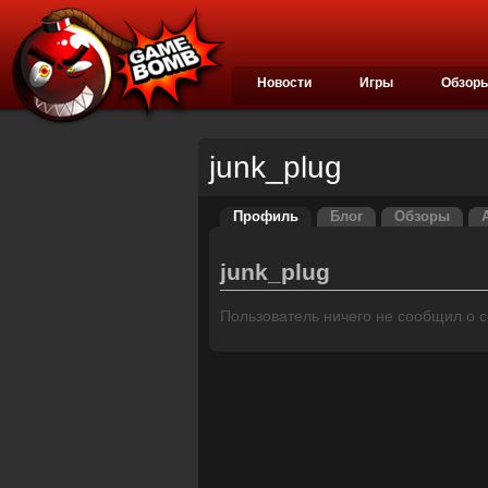
Новости
Игры
Обзор
junk_plug
Профиль
Блог
Обзоры
junk_plug
Пользователь ничего не сообщил о се