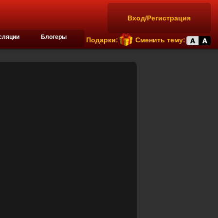
Вход/Регистрация
сляции
Блогеры
Подарки:
Сменить тему: