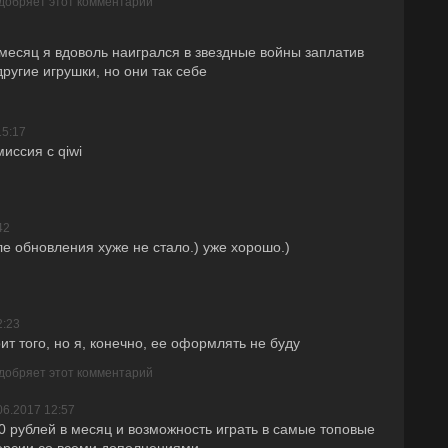
одобряет этот комментарий
месяц я вдоволь наигрался в звездные войны заплатив
ругие игрушки, но они так себе
15:17
миссия с qiwi
42
е обновления хуже не стало.) уже хорошо.)
2:23
ит того, но я, конечно, ее оформлять не буду
одобряет этот комментарий
06.2017 12:57
0 рублей в месяц и возможность играть в самые топовые
версии со всеми дополнениями.