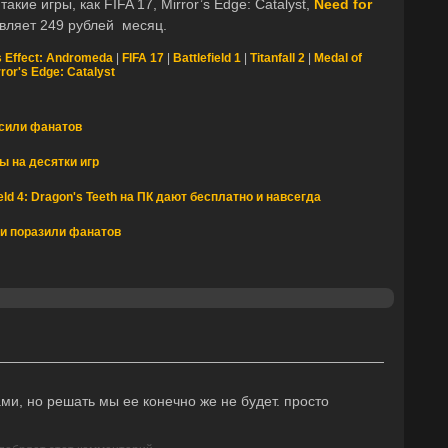
кие игры, как FIFA 17, Mirror’s Edge: Catalyst,
Need for
авляет 249 рублей месяц.
 Effect: Andromeda
|
FIFA 17
|
Battlefield 1
|
Titanfall 2
|
Medal of
rror's Edge: Catalyst
есили фанатов
 на десятки игр
field 4: Dragon's Teeth на ПК дают бесплатно и навсегда
и и поразили фанатов
ми, но решать мы ее конечно же не будет. просто