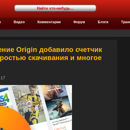
ы
Видео
Комментарии
Форум
Блоги
Тран
ние Origin добавило счетчик
оростью скачивания и многое
12:17