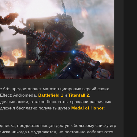
nic Arts предоставляет магазин цифровых версий своих
 Effect: Andromeda,
Battlefield 1
и
Titanfall 2
.
идочные акции, а также бесплатные раздачи различных
редложил бесплатно получить шутер
Medal of Honor:
одписка, предоставляющая доступ к большому списку игр
писка никогда не удаляются, но постоянно добавляются.