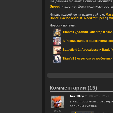
На данный момент в списке числятся та
Speed
и другие. Цена подписки сост
Читать подробнее на нашем сайте о:
Mass
Honor: Pacific Assault
|
Need for Speed
|
Mi
Новости по теме:
Titanfall удалили навсегда и взб
В России сильно подскочили цены
Battlefield 1: Apocalypse и Battle
Titanfall 3 ответили разработчик
Комментарии
(15)
fireff0xy
20.06.2017 12:22
у нас проблема с сервера
запилим счетчик.
LVL 30