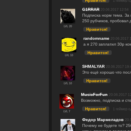
Нравится!
1 геймер 
G1RRAR
20.06.2017 12:54
Подписка норм тема. За 
250 рубчиков, пробовал д
LVL 20
Нравится!
randomname
20.06.2017 
а я 270 заплатил 30р ко
Нравится!
LVL 10
SHMALYAR
20.06.2017 19:
Это ещё хорошо что посл
Нравится!
LVL 10
MusicForFun
20.06.2017 1
Возможно, подписка и сто
Нравится!
1 геймер 
LVL 7
Федор Мармеладов
20.
Почему не будете то? 25
игры, причем в делюкс 