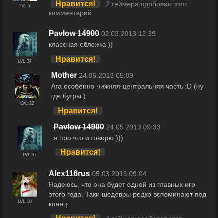
Нравится!
2 геймера одобряют этот
LVL 7
комментарий
Pavlow 14900
02.03.2013 12:39
классная обложка ))
Нравится!
LVL 37
Mother
24.05.2013 05:09
Ага особенно нижняя-центральняя часть :D (ну
где бугры )
LVL 22
Нравится!
Pavlow 14900
24.05.2013 09:33
я про что и говорю )))
Нравится!
LVL 37
Alex116rus
05.03.2013 09:04
Надеюсь, что она будет одной из главных игр
этого года. Таки шедевры редко вспоминают под
LVL 10
конец...