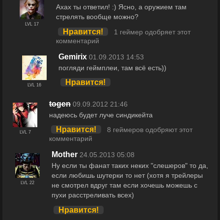
Ахах ты ответил! :) Ясно, а оружием там
стрелять вообще можно?
LVL 17
Нравится!
1 геймер одобряет этот
комментарий
Gemirix
01.09.2013 14:53
погляди геймплеи, там всё есть))
Нравится!
LVL 16
togen
09.09.2012 21:46
надеюсь будет луче синдикейта
Нравится!
8 геймеров одобряют этот
LVL 7
комментарий
Mother
24.05.2013 05:08
Ну если ты фанат таких неких "слешеров" то да,
если любишь шутерки то нет (хотя я трейлеры
LVL 22
не смотрел вдруг там если хочешь можешь с
пухи расстреливать всех)
Нравится!