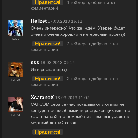
Нравится!
1 геймер одобряет этот
комментарий
Hellzet
17.03.2013 15:12
Очень интересно) Что же, ждём. Уверен будет
очень и очень хороший и интересный проект))
LVL 9
Нравится!
2 геймера одобряют этот
комментарий
sss
18.03.2013 09:14
Интересная игра)
Нравится!
2 геймера одобряют этот
LVL 25
комментарий
XcaranoX
18.03.2013 11:07
САРСОМ себя сейчас показывают лютыми не
конкурентоспособными перестраховщиками: что
LVL 34
ласт планет3 что ремемба ми - все выпускают в
мертвый летний сезон.
Нравится!