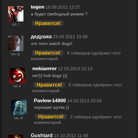
togen
18.09.2012 13:27
а будет свободный режим ?
Нравится!
LVL 7
дедушка
23.09.2012 19:48
это типо watch dogs!
Нравится!
6 геймеров одобряют этот
LVL 12
комментарий
nokiaerror
12.03.2013 22:13
нет)) hott dogs )))
Нравится!
5 геймеров одобряют этот
LVL 9
комментарий
Pavlow 14900
14.03.2013 20:50
хорошая шутка ))
Нравится!
2 геймера одобряют этот
LVL 37
комментарий
Gushtard
14.10.2012 11:48