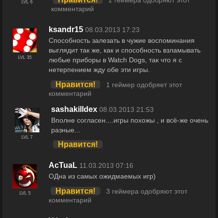
2 геймера одобряют этот
LVL 6
комментарий
ksandr15
08.03.2013 17:23
Способность залезать в чужие воспоминания
выглядит так же, как и способность взламывать
LVL 35
любые приборы в Watch Dogs, так что я с
нетерпением жду обе эти игры.
Нравится!
1 геймер одобряет этот
комментарий
sashakilldex
08.03.2013 21:53
Вполне согласен....игры похожы , и всё-же очень
разные...
LVL 7
Нравится!
AcTuaL
11.03.2013 07:16
ОДна из самых ожидмаемых игр)
Нравится!
3 геймера одобряют этот
LVL 5
комментарий