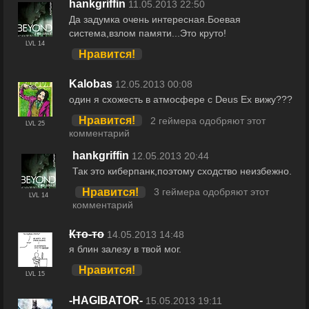
hankgriffin
11.05.2013 22:50
Да задумка очень интересная.Боевая
система,взлом памяти...Это круто!
LVL 14
Нравится!
Kalobas
12.05.2013 00:08
один я схожесть в атмосфере с Deus Ex вижу???
Нравится!
2 геймера одобряют этот
LVL 25
комментарий
hankgriffin
12.05.2013 20:44
Так это киберпанк,поэтому сходство неизбежно.
Нравится!
3 геймера одобряют этот
LVL 14
комментарий
Кто-то
14.05.2013 14:48
я блин залезу в твой мог.
Нравится!
LVL 15
-HAGIBATOR-
15.05.2013 19:11