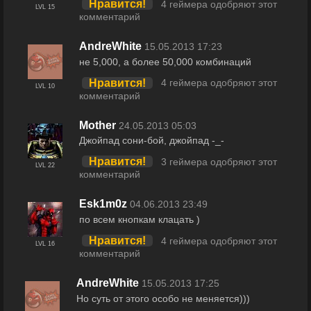
Нравится!
4 геймера одобряют этот
LVL 15
комментарий
AndreWhite
15.05.2013 17:23
не 5,000, а более 50,000 комбинаций
Нравится!
4 геймера одобряют этот
LVL 10
комментарий
Mother
24.05.2013 05:03
Джойпад сони-бой, джойпад -_-
Нравится!
3 геймера одобряют этот
LVL 22
комментарий
Esk1m0z
04.06.2013 23:49
по всем кнопкам клацать )
Нравится!
4 геймера одобряют этот
LVL 16
комментарий
AndreWhite
15.05.2013 17:25
Но суть от этого особо не меняется)))