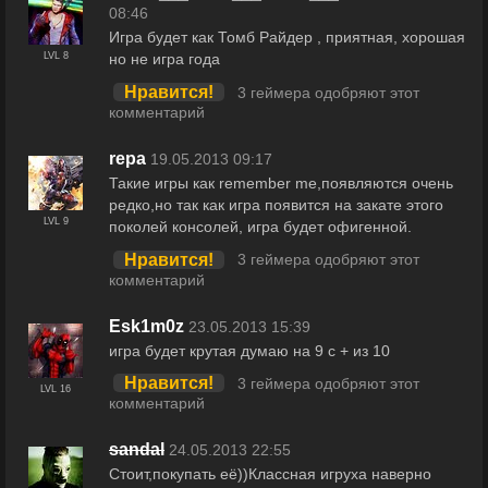
08:46
Игра будет как Томб Райдер , приятная, хорошая
но не игра года
LVL 8
Нравится!
3 геймера одобряют этот
комментарий
repa
19.05.2013 09:17
Такие игры как remember me,появляются очень
редко,но так как игра появится на закате этого
LVL 9
поколей консолей, игра будет офигенной.
Нравится!
3 геймера одобряют этот
комментарий
Esk1m0z
23.05.2013 15:39
игра будет крутая думаю на 9 с + из 10
Нравится!
3 геймера одобряют этот
LVL 16
комментарий
sandal
24.05.2013 22:55
Стоит,покупать её))Классная игруха наверно