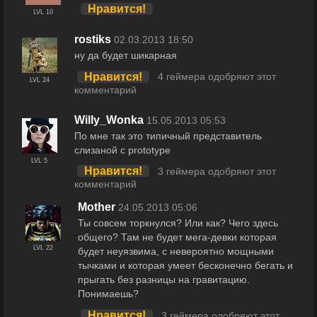
Нравится!
LVL 10
rostiks
02.03.2013 18:50
ну да будет шикарная
Нравится!
4 геймера одобряют этот
LVL 24
комментарий
Willy_Wonka
15.05.2013 05:53
По мне так это типичный представитель
слизаной с prototype
LVL 5
Нравится!
3 геймера одобряют этот
комментарий
Mother
24.05.2013 05:06
Ты совсем торкнулся? Или как? Чего здесь
общего? Там не будет мега-девки которая
LVL 22
будет неуязвима, с невероятно мощными
тычками и которая умеет бесконечно бегать и
прыгать без разницы на гравитацию.
Понимаешь?
Нравится!
3 геймера одобряют этот