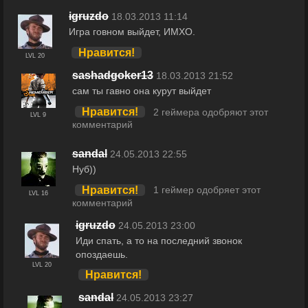
igruzdo
18.03.2013 11:14
Игра говном выйдет, ИМХО.
Нравится!
LVL 20
sashadgoker13
18.03.2013 21:52
сам ты гавно она курут выйдет
Нравится!
2 геймера одобряют этот
LVL 9
комментарий
sandal
24.05.2013 22:55
Нуб))
Нравится!
1 геймер одобряет этот
LVL 16
комментарий
igruzdo
24.05.2013 23:00
Иди спать, а то на последний звонок
опоздаешь.
LVL 20
Нравится!
sandal
24.05.2013 23:27