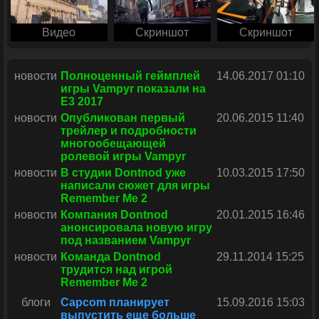
Видео
Скриншот
Скриншот
новости
Полноценный геймплей
14.06.2017 01:10
игры Vampyr показали на
E3 2017
новости
Опубликован первый
20.06.2015 11:40
трейлер и подробности
многообещающей
ролевой игры Vampyr
новости
В студии Dontnod уже
10.03.2015 17:50
написали сюжет для игры
Remember Me 2
новости
Компания Dontnod
20.01.2015 16:46
анонсировала новую игру
под названием Vampyr
новости
Команда Dontnod
29.11.2014 15:25
трудится над игрой
Remember Me 2
блоги
Capcom планирует
15.09.2016 15:03
выпустить еще больше