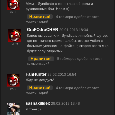
Ммм... Syndicate с тян в главной роли и
рукопашные бои. Норм =)
LVL 4
Нравится!
4 геймера одобряют этот
комментарий
GraFOdroCHER
20.01.2013 18:34
Капец вы сравнили, Syndicate линейный шутер,
где нет ничего кроме пальбы, это же Асtion с
LVL 23
большим уклоном на файтинг, скорее всего мир
будет полу-открытый.
Нравится!
5 геймеров одобряют этот
комментарий
FanHunter
28.02.2013 16:54
Жду не дождусь!
Нравится!
4 геймера одобряют этот
LVL 3
комментарий
sashakilldex
28.02.2013 18:48
Я тоже ))