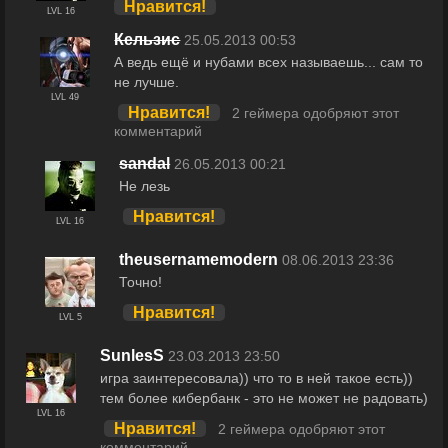
Нравится!
LVL 16
Кельзис
25.05.2013 00:53
А ведь ещё и нубами всех называешь... сам то
не лучше.
LVL 49
Нравится!
2 геймера одобряют этот
комментарий
sandal
26.05.2013 00:21
Не лезь
Нравится!
LVL 16
theusernamemodern
08.06.2013 23:36
Точно!
Нравится!
LVL 5
SunlesS
23.03.2013 23:50
игра заинтересовала)) что то в ней такое есть))
тем более кибербанк - это не может не радовать)
LVL 16
Нравится!
2 геймера одобряют этот
комментарий