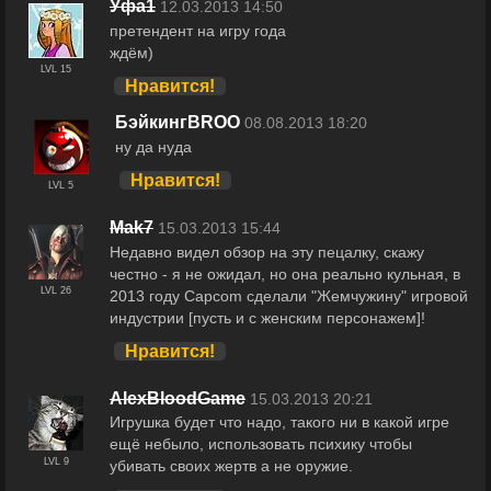
Уфа1
12.03.2013 14:50
претендент на игру года
ждём)
LVL 15
Нравится!
БэйкингBROO
08.08.2013 18:20
ну да нуда
Нравится!
LVL 5
Mak7
15.03.2013 15:44
Недавно видел обзор на эту пецалку, скажу
честно - я не ожидал, но она реально кульная, в
LVL 26
2013 году Capcom сделали "Жемчужину" игровой
индустрии [пусть и с женским персонажем]!
Нравится!
AlexBloodGame
15.03.2013 20:21
Игрушка будет что надо, такого ни в какой игре
ещё небыло, использовать психику чтобы
LVL 9
убивать своих жертв а не оружие.