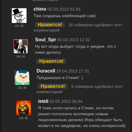
chino
05.03.2013 01:43
Там создаешь комбинаций сам)
Нравится!
16 геймеров одобряют этот
LVL 15
комментарий
Soul_Spr
05.03.2013 12:32
Ну вот когда выйдет, тогда и увидим, что с
ними делать)
LVL 24
Нравится!
Duracell
29.04.2013 17:31
Предзаказал в Стиме! :)
Нравится!
5 геймеров одобряют этот
LVL 36
комментарий
isteli
20.05.2013 06:04
Я тоже хотел купить в Стиме, но потом
решил пополнить коллекцию новым
LVL 28
лицензионным диском) Игра обещает быть
может и не шедевром, но очень интересной)