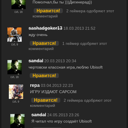
Помолчал,бы ты )))Дигинерад))
Нравится!
2 геймера одобряют этот
LVL 16
комментарий
sashadgoker13
18.03.2013 21:52
жду очень
Нравится!
1 геймер одобряет этот
LVL 9
комментарий
sandal
20.03.2013 20:34
чертовски классная игра,люблю Ubisoft
Нравится!
LVL 16
repa
03.04.2013 22:23
ИГРУ ИЗДАЮТ CAPCOM
Нравится!
2 геймера одобряют этот
LVL 9
комментарий
sandal
24.05.2013 23:26
Я читал что игру создаёт Ubisoft