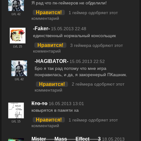
Я рад что пк-геймеров не обделили!
Нравится!
1 геймер одобряет этот
LVL 42
комментарий
-Faker-
15.05.2013 22:48
единственный нормальный консольщик
Нравится!
3 геймера одобряют этот
LVL 25
комментарий
-HAGIBATOR-
15.05.2013 22:52
Бро я так рад потому что мне игра
понравилась, и да, я закоренерый ПКашник.
LVL 42
Нравится!
2 геймера одобряют этот
комментарий
Кто-то
16.05.2013 13:01
ковырятся в памяти ха
Нравится!
1 геймер одобряет этот
LVL 15
комментарий
Mister___Mass___Effect___3
18.05.2013