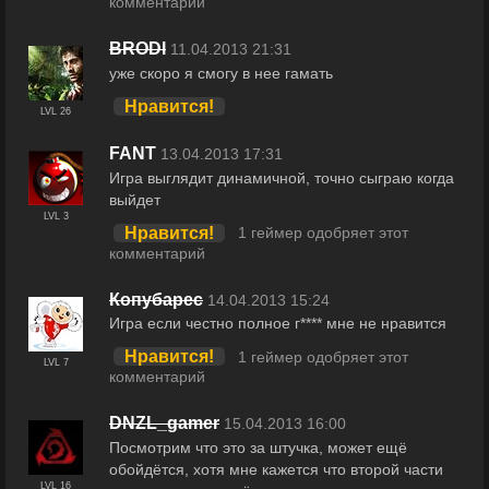
комментарий
BRODI
11.04.2013 21:31
уже скоро я смогу в нее гамать
Нравится!
LVL 26
FANT
13.04.2013 17:31
Игра выглядит динамичной, точно сыграю когда
выйдет
LVL 3
Нравится!
1 геймер одобряет этот
комментарий
Копубарес
14.04.2013 15:24
Игра если честно полное г**** мне не нравится
Нравится!
1 геймер одобряет этот
LVL 7
комментарий
DNZL_gamer
15.04.2013 16:00
Посмотрим что это за штучка, может ещё
обойдётся, хотя мне кажется что второй части
LVL 16