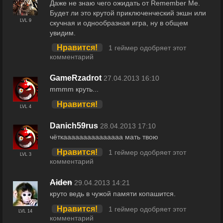
Даже не знаю чего ожидать от Remember Me.
Будет ли это крутой приключенческий экшн или
LVL 9
скучная и однообразная игра, ну в общем
увидим.
Нравится!
1 геймер одобряет этот
комментарий
GameRzadrot
27.04.2013 16:10
mmmm круть...
Нравится!
LVL 4
Danich59rus
28.04.2013 17:10
чёткааааааааааааааа мать твою
Нравится!
1 геймер одобряет этот
LVL 3
комментарий
Aiden
29.04.2013 14:21
круто ведь в чужой памяти копашится.
Нравится!
1 геймер одобряет этот
LVL 14
комментарий