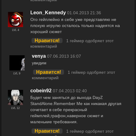
Leon_Kennedy
01.04.2013 21:36
Ого гейплейно я себе уже представляю не
плохую игрулю осталось только надеятся на
LVL 4
хороший сюжет
Нравится!
1 геймер одобряет этот
комментарий
venya
07.06.2013 16:07
увидим
Нравится!
1 геймер одобряет этот
LVL 9
комментарий
cobein92
07.04.2013 02:40
Будет чем заняться до выхода DayZ
StandAlone.Remember Me как никакая другая
LVL 12
сочетает в себе прекрасный
геймплей,графон,наверное сюжет и
маленькие требования.
Нравится!
1 геймер одобряет этот