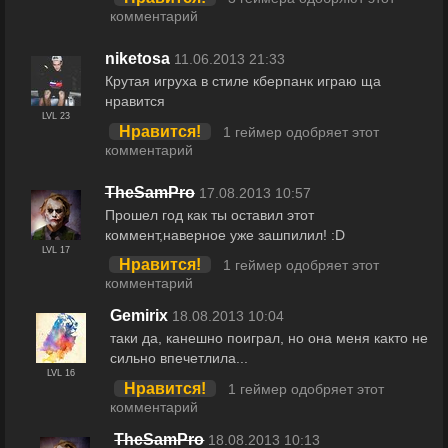
комментарий
niketosa
11.06.2013 21:33
Крутая игруха в стиле кберпанк играю ща
нравится
LVL 23
Нравится!
1 геймер одобряет этот
комментарий
TheSamPrо
17.08.2013 10:57
Прошел год как ты оставил этот
коммент,наверное уже зашпилил! :D
LVL 17
Нравится!
1 геймер одобряет этот
комментарий
Gemirix
18.08.2013 10:04
таки да, канешно поиграл, но она меня както не
сильно впечетлила...
LVL 16
Нравится!
1 геймер одобряет этот
комментарий
TheSamPrо
18.08.2013 10:13