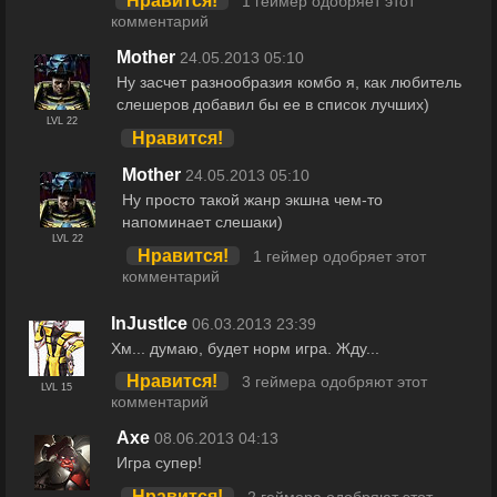
Нравится!
1 геймер одобряет этот
комментарий
Mother
24.05.2013 05:10
Ну засчет разнообразия комбо я, как любитель
слешеров добавил бы ее в список лучших)
LVL 22
Нравится!
Mother
24.05.2013 05:10
Ну просто такой жанр экшна чем-то
напоминает слешаки)
LVL 22
Нравится!
1 геймер одобряет этот
комментарий
InJustIce
06.03.2013 23:39
Хм... думаю, будет норм игра. Жду...
Нравится!
3 геймера одобряют этот
LVL 15
комментарий
Axe
08.06.2013 04:13
Игра супер!
Нравится!