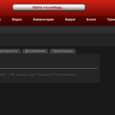
ы
Видео
Комментарии
Форум
Блоги
Тран
Активность
Достижения
Трансляции
бе :( Не знаешь где? Смотри в "Настройках"!