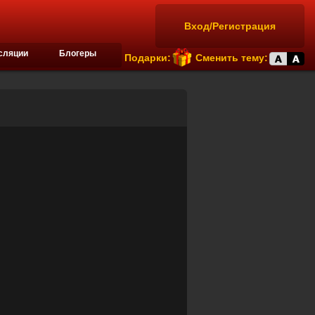
Вход/Регистрация
сляции
Блогеры
Подарки:
Сменить тему: