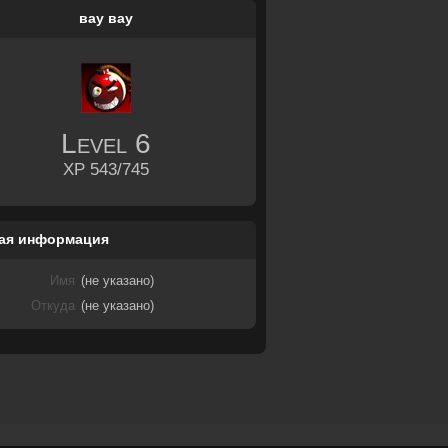
вау вау
Level
6
XP 543/745
ая информация
Имя
(не указано)
Откуда
(не указано)