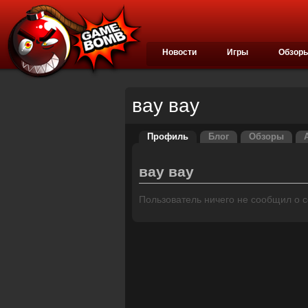
Новости
Игры
Обзор
вау вау
Профиль
Блог
Обзоры
вау вау
Пользователь ничего не сообщил о се