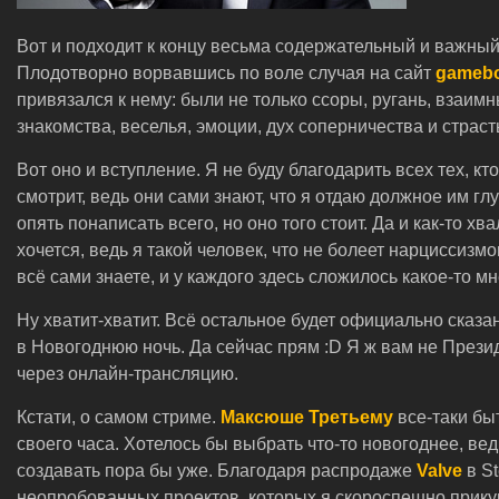
Вот и подходит к концу весьма содержательный и важный
Плодотворно ворвавшись по воле случая на сайт
gameb
привязался к нему: были не только ссоры, ругань, взаим
знакомства, веселья, эмоции, дух соперничества и страсть
Вот оно и вступление. Я не буду благодарить всех тех, кт
смотрит, ведь они сами знают, что я отдаю должное им гл
опять понаписать всего, но оно того стоит. Да и как-то хв
хочется, ведь я такой человек, что не болеет нарциссизм
всё сами знаете, и у каждого здесь сложилось какое-то м
Ну хватит-хватит. Всё остальное будет официально сказа
в Новогоднюю ночь. Да сейчас прям :D Я ж вам не Прези
через онлайн-трансляцию.
Кстати, о самом стриме.
Максюше Третьему
все-таки бы
своего часа. Хотелось бы выбрать что-то новогоднее, ве
создавать пора бы уже. Благодаря распродаже
Valve
в S
неопробованных проектов, которых я скороспешно прикуп