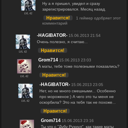
Ну а я пришел, увидел и сразу
зарегистрировался. Месяц назад.
LVL 42
Нравится!
1 геймер одобряет этот
комментарий
-HAGIBATOR-
15.06.2013 21:54
Очень полезно, я считаю...
Нравится!
LVL 42
Grom714
15.06.2013 23:03
А маты, тебе тоже полезными показались?
Нравится!
LVL 42
-HAGIBATOR-
15.06.2013 23:05
Нет, но не много смешными... Особенно
про мороженое:) А чего это ты меня не
LVL 42
оскорбила? Это на тебя так не похоже...
Нравится!
Grom714
15.06.2013 23:16
Ты что с "Дубу Рухнул", как такие маты