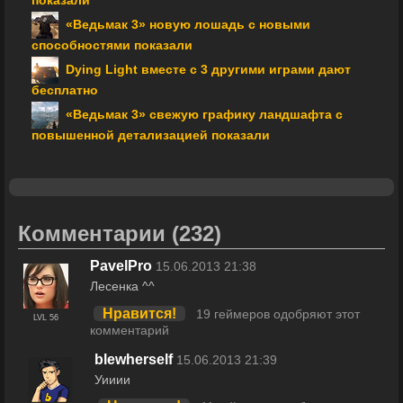
показали
«Ведьмак 3» новую лошадь с новыми
способностями показали
Dying Light вместе с 3 другими играми дают
бесплатно
«Ведьмак 3» свежую графику ландшафта с
повышенной детализацией показали
Комментарии
(232)
PavelPro
15.06.2013 21:38
Лесенка ^^
Нравится!
19 геймеров одобряют этот
LVL 56
комментарий
blewherself
15.06.2013 21:39
Уииии