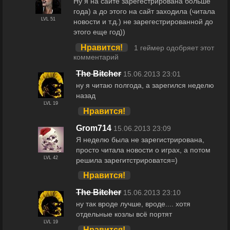
Ну я на сайте зарегестрирована больше
года) а до этого на сайт заходила (читала
LVL 51
новости и т.д.) не зарегестрированной до
этого еще год))
Нравится!
1 геймер одобряет этот
комментарий
The Bitcher
15.06.2013 23:01
ну я читаю полгода, а зарегился неделю
назад
LVL 19
Нравится!
Grom714
15.06.2013 23:09
Я неделю была не зарегистрирована,
просто читала новости о играх, а потом
LVL 42
решила зарегитстрироватся=)
Нравится!
The Bitcher
15.06.2013 23:10
ну так вроде лучше, вроде.... хотя
отдельные козлы всё портят
LVL 19
Нравится!