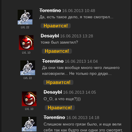
Torentino
16.06.2013 10:48
Да, есть такое дело, я тоже смотрел...
Нравится!
LVL 22
Desaybl
16.06.2013 13:28
тоже был заметил?
Нравится!
LVL 10
Torentino
16.06.2013 14:04
Да они там вообще много чего лишнего
наговорили... Не только про дядю...
LVL 22
Нравится!
Desaybl
16.06.2013 14:05
О_О, а что еще?)))
Нравится!
LVL 10
Torentino
16.06.2013 14:18
Слишком много грязи было, и еще вели
себя так как будто они одни это смотрят,