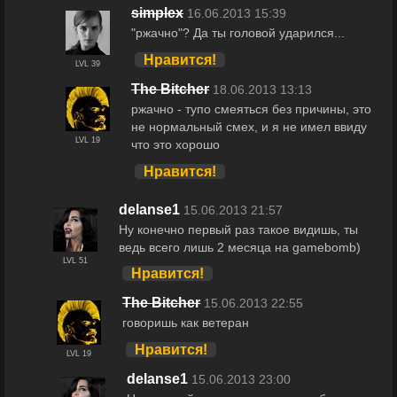
simplex
16.06.2013 15:39
"ржачно"? Да ты головой ударился...
Нравится!
LVL 39
The Bitcher
18.06.2013 13:13
ржачно - тупо смеяться без причины, это
не нормальный смех, и я не имел ввиду
LVL 19
что это хорошо
Нравится!
delanse1
15.06.2013 21:57
Ну конечно первый раз такое видишь, ты
ведь всего лишь 2 месяца на gamebomb)
LVL 51
Нравится!
The Bitcher
15.06.2013 22:55
говоришь как ветеран
Нравится!
LVL 19
delanse1
15.06.2013 23:00