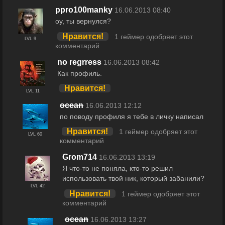
ppro100manky
16.06.2013 08:40
оу, ты вернулся?
Нравится!
1 геймер одобряет этот
LVL 9
комментарий
no regrress
16.06.2013 08:42
Как профиль.
Нравится!
LVL 11
ocean
16.06.2013 12:12
по поводу профиля я тебе в личку написал
Нравится!
1 геймер одобряет этот
LVL 60
комментарий
Grom714
16.06.2013 13:19
Я что-то не поняла, кто-то решил
использовать твой ник, который забанили?
LVL 42
Нравится!
1 геймер одобряет этот
комментарий
ocean
16.06.2013 13:27