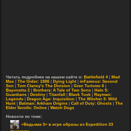
Читать подробнее на нашем сайте о:
Battlefield 4
|
Mad
Max
|
The Order: 1886
|
Dying Light
|
inFamous: Second
Son
|
Tom Clancy's The Division
|
Gran Turismo 6
|
Bayonetta 2
|
Brothers: A Tale of Two Sons
|
Halo 5:
Guardians
|
Destiny
|
Titanfall
|
Black Tusk
|
Rayman:
Legends
|
Dragon Age: Inquisition
|
The Witcher 3: Wild
Hunt
|
Batman: Arkham Origins
|
Call of Duty: Ghosts
|
The
Elder Scrolls: Online
|
Watch Dogs
Новости по теме:
«Ведьмак 3» в игре образы из Expedition 33