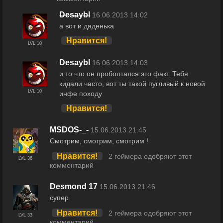
Desaybl
16.06.2013 14:02
а вот и дяденька
Нравится!
LVL 10
Desaybl
16.06.2013 14:03
и то что он проболтался это факт. Тебя
кидали часто, вот ты такой пугливый к новой
LVL 10
инфе походу
Нравится!
MSDOS-_-
15.06.2013 21:45
Смотрим, смотрим, смотрим !
Нравится!
2 геймера одобряют этот
LVL 36
комментарий
Desmond 17
15.06.2013 21:46
супер
Нравится!
2 геймера одобряют этот
LVL 33
комментарий