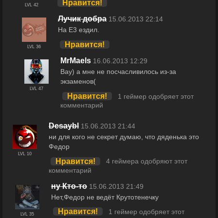
Нравится!
LVL 42
Лучик добра
15.06.2013 22:14
На Е3 ездил.
Нравится!
LVL 36
MrMaels
16.06.2013 12:29
Вау) а мне не посчасливилось из-за
экзаменов(
LVL 47
Нравится!
1 геймер одобряет этот
комментарий
Desaybl
15.06.2013 21:44
ни для кого не секрет думаю, что дяденька это
Федор
LVL 10
Нравится!
4 геймера одобряют этот
комментарий
ну Кто-то
15.06.2013 21:49
Нет,Федор не ведёт Крутотенечку
Нравится!
1 геймер одобряет этот
LVL 35