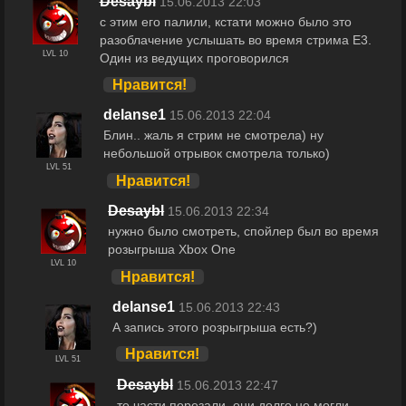
Desaybl
15.06.2013 22:03
с этим его палили, кстати можно было это
разоблачение услышать во время стрима Е3.
LVL 10
Один из ведущих проговорился
Нравится!
delanse1
15.06.2013 22:04
Блин.. жаль я стрим не смотрела) ну
небольшой отрывок смотрела только)
LVL 51
Нравится!
Desaybl
15.06.2013 22:34
нужно было смотреть, спойлер был во время
розыгрыша Xbox One
LVL 10
Нравится!
delanse1
15.06.2013 22:43
А запись этого розрыгрыша есть?)
Нравится!
LVL 51
Desaybl
15.06.2013 22:47
те части порезали, они долго не могли