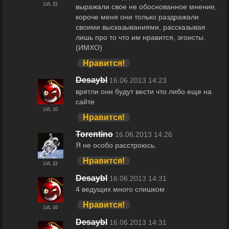
LVL 22
выражали свое не обоснованное мнение,
короче меня они только раздражали
своими высказываниями, рассказывая
лишь про то что им нравится, эгоисты.
(ИМХО)
Нравится!
Desaybl
16.06.2013 14:23
врятли они будут вести что либо еще на
сайте
LVL 10
Нравится!
Torentino
16.06.2013 14:26
Я не особо расстроюсь.
Нравится!
LVL 22
Desaybl
16.06.2013 14:31
4 ведущих много слишком
Нравится!
LVL 10
Desaybl
16.06.2013 14:31