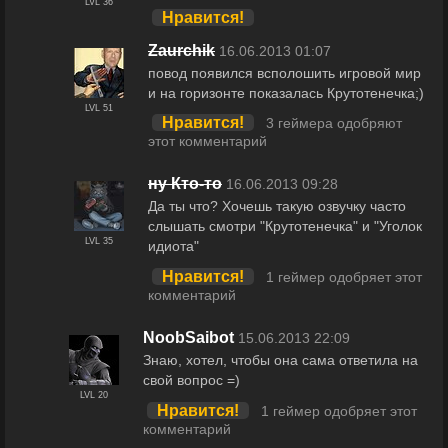
LVL 36
Нравится!
Zaurchik
16.06.2013 01:07
повод появился всполошить игровой мир
и на горизонте показалась Крутотенечка;)
LVL 51
Нравится!
3 геймера одобряют
этот комментарий
ну Кто-то
16.06.2013 09:28
Да ты что? Хочешь такую озвучку часто
слышать смотри "Крутотенечка" и "Уголок
LVL 35
идиота"
Нравится!
1 геймер одобряет этот
комментарий
NoobSaibot
15.06.2013 22:09
Знаю, хотел, чтобы она сама ответила на
свой вопрос =)
LVL 20
Нравится!
1 геймер одобряет этот
комментарий