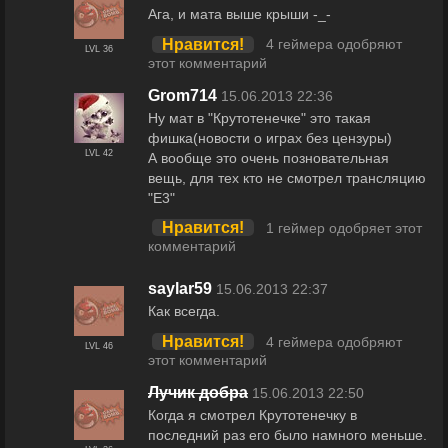
Ага, и мата выше крыши -_-
Нравится!
4 геймера одобряют
LVL 36
этот комментарий
Grom714
15.06.2013 22:36
Ну мат в "Крутотенечке" это такая
фишка(новости о играх без цензуры)
LVL 42
А вообще это очень позновательная
вещь, для тех кто не смотрел трансляцию
"Е3"
Нравится!
1 геймер одобряет этот
комментарий
saylar59
15.06.2013 22:37
Как всегда.
Нравится!
4 геймера одобряют
LVL 46
этот комментарий
Лучик добра
15.06.2013 22:50
Когда я смотрел Крутотенечку в
последний раз его было намного меньше.