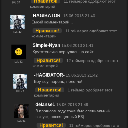
Нравится!
11 геймеров одобряют этот
LVL 37
комментарий
-HAGIBATOR-
15.06.2013 21:40
Емкий комментарий...
Нравится!
11 геймеров одобряют этот
LVL 42
комментарий
Simple-Nyan
15.06.2013 21:41
Крутотенечка вернулась на сайт!
Нравится!
12 геймеров одобряют этот
LVL 32
комментарий
-HAGIBATOR-
15.06.2013 21:42
Воу-воу, парень, полегче!
Нравится!
1 геймер одобряет этот
LVL 42
комментарий
delanse1
15.06.2013 21:49
В прошлом году тоже был специальный
выпуск, посвященный E3)
LVL 51
Нравится!
11 геймеров одобряют этот