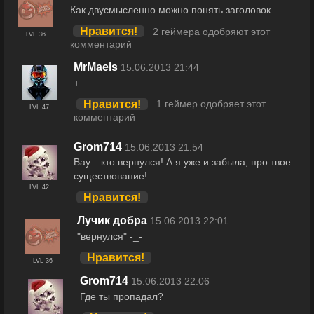
Как двусмысленно можно понять заголовок...
Нравится!
2 геймера одобряют этот
LVL 36
комментарий
MrMaels
15.06.2013 21:44
+
Нравится!
1 геймер одобряет этот
LVL 47
комментарий
Grom714
15.06.2013 21:54
Вау... кто вернулся! А я уже и забыла, про твое
существование!
LVL 42
Нравится!
Лучик добра
15.06.2013 22:01
"вернулся" -_-
Нравится!
LVL 36
Grom714
15.06.2013 22:06
Где ты пропадал?