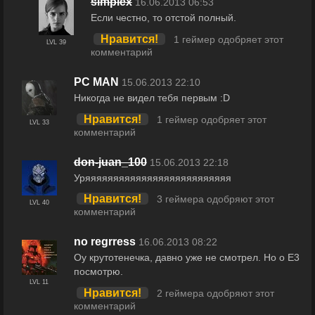
simplex
16.06.2013 06:53
Если честно, то отстой полный.
Нравится!
1 геймер одобряет этот
LVL 39
комментарий
PC MAN
15.06.2013 22:10
Никогда не видел тебя первым :D
Нравится!
1 геймер одобряет этот
LVL 33
комментарий
don-juan_100
15.06.2013 22:18
Уряяяяяяяяяяяяяяяяяяяяяяяяяя
Нравится!
3 геймера одобряют этот
LVL 40
комментарий
no regrress
16.06.2013 08:22
Оу крутотенечка, давно уже не смотрел. Но о Е3
посмотрю.
LVL 11
Нравится!
2 геймера одобряют этот
комментарий