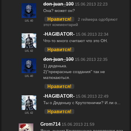
don-juan_100
15.06.2013 22:23
Она? может он?
Нравится!
2 геймера одобряют
LVL 40
этот комментарий
-HAGIBATOR-
15.06.2013 22:34
Что-то много считают что это ОН.
Нравится!
LVL 42
don-juan_100
15.06.2013 22:35
1) дяденька.
2)"прекрасные создания" так не
LVL 40
матюкаються.
Нравится!
-HAGIBATOR-
15.06.2013 22:49
Ты о Дяденьку с Крутотенички? И ли о...
Нравится!
LVL 42
Grom714
15.06.2013 21:59
Ясно, значит Крутотенечка появляется раз