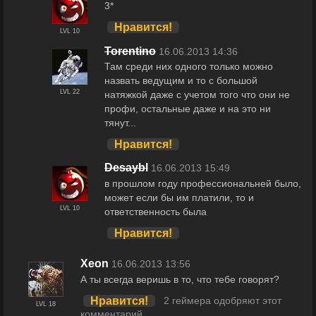
3*
Нравится!
LVL 10
Torentino
16.06.2013 14:36
Там среди них одного только можно
назвать ведущим и то с большой
LVL 22
натяжкой даже с учетом того что они не
профи, остальные даже и на это ни
тянут...
Нравится!
Desaybl
16.06.2013 15:49
в прошлом году профессиональней было,
может если бы им платили, то и
LVL 10
ответственность была
Нравится!
Xeon
16.06.2013 13:56
А ты всегда веришь в то, что тебе говорят?
Нравится!
2 геймера одобряют этот
LVL 18
комментарий