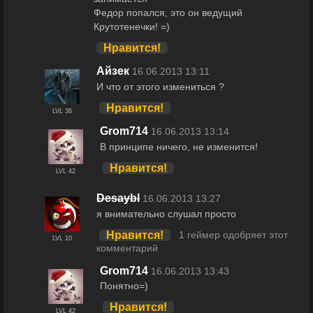
Федор попался, это он ведущий
Крутотенечки! =)
Нравится!
Айзeк
16.06.2013 13:11
И что от этого измениться ?
Нравится!
LVL 36
Grom714
16.06.2013 13:14
В принципе ничего, не изменится!
Нравится!
LVL 42
Desaybl
16.06.2013 13:27
я внимательно слушал просто
Нравится!
1 геймер одобряет этот
LVL 10
комментарий
Grom714
16.06.2013 13:43
Понятно=)
Нравится!
LVL 42