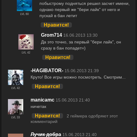
побыстрому подняться решил засчет имени,
однако первый же "бери лайк" от него и
LVL 60
пускай в бан летит
Нравится!
Grom714
16.06.2013 13:30
Да это точно, за первый "бери лайк", он
сразу в бан попадет=)
LVL 42
Нравится!
-HAGIBATOR-
15.06.2013 21:39
Круто! Все игры можно посмотреть. Смотрим...
Нравится!
LVL 42
manicamc
15.06.2013 21:40
ничетак
Нравится!
2 геймера одобряют этот
LVL 33
комментарий
Лучик добра
15.06.2013 21:40