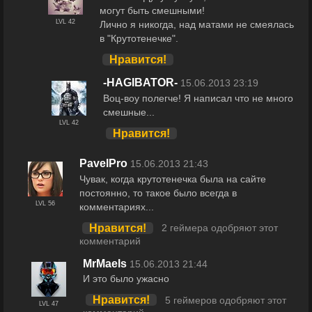
могут быть смешными!
LVL 42
Лично я никогда, над матами не смеялась
в "Крутотенечке".
Нравится!
-HAGIBATOR-
15.06.2013 23:19
Воц-воу полегче! Я написал что не много
смешные...
LVL 42
Нравится!
PavelPro
15.06.2013 21:43
Чувак, когда крутотенечка была на сайте
постоянно, то такое было всегда в
LVL 56
комментариях...
Нравится!
2 геймера одобряют этот
комментарий
MrMaels
15.06.2013 21:44
И это было ужасно
Нравится!
5 геймеров одобряют этот
LVL 47