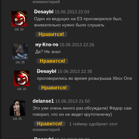
комментарий
Desaybl
15.06.2013 22:03
Один из ведущих на Е3 проговорился был,
внимательно нужно было слушать
LVL 10
Нравится!
ну Кто-то
15.06.2013 22:26
Да? Не знал
Нравится!
LVL 35
Desaybl
15.06.2013 22:35
проговорились во время розыгрыша Xbox One
Нравится!
LVL 10
delanse1
15.06.2013 21:50
Это уже очень много раз обсуждали) Фёдор сам
говорил, что он не ведет крутотенечку)
LVL 51
Нравится!
1 геймер одобряет этот
комментарий