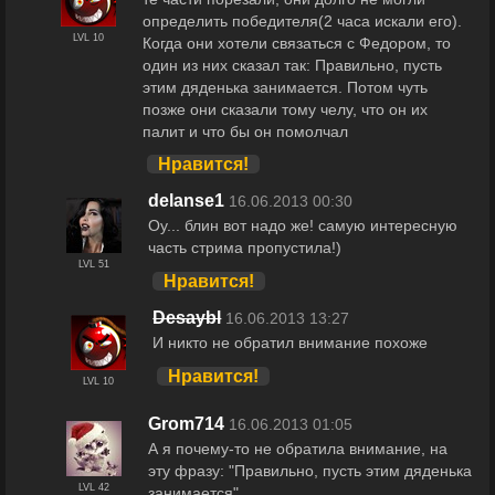
определить победителя(2 часа искали его).
LVL 10
Когда они хотели связаться с Федором, то
один из них сказал так: Правильно, пусть
этим дяденька занимается. Потом чуть
позже они сказали тому челу, что он их
палит и что бы он помолчал
Нравится!
delanse1
16.06.2013 00:30
Оу... блин вот надо же! самую интересную
часть стрима пропустила!)
LVL 51
Нравится!
Desaybl
16.06.2013 13:27
И никто не обратил внимание похоже
Нравится!
LVL 10
Grom714
16.06.2013 01:05
А я почему-то не обратила внимание, на
эту фразу: "Правильно, пусть этим дяденька
LVL 42
занимается"