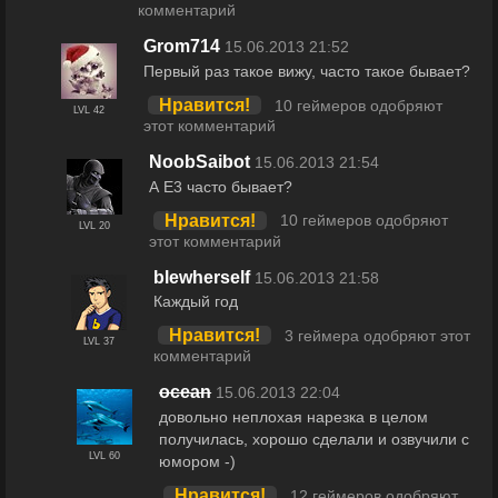
комментарий
Grom714
15.06.2013 21:52
Первый раз такое вижу, часто такое бывает?
Нравится!
10 геймеров одобряют
LVL 42
этот комментарий
NoobSaibot
15.06.2013 21:54
А Е3 часто бывает?
Нравится!
10 геймеров одобряют
LVL 20
этот комментарий
blewherself
15.06.2013 21:58
Каждый год
Нравится!
3 геймера одобряют этот
LVL 37
комментарий
ocean
15.06.2013 22:04
довольно неплохая нарезка в целом
получилась, хорошо сделали и озвучили с
LVL 60
юмором -)
Нравится!
12 геймеров одобряют