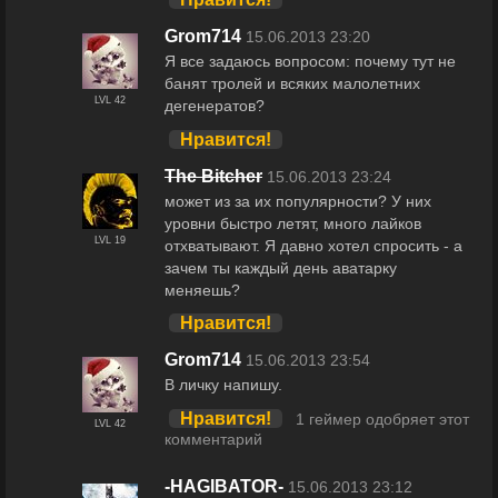
Grom714
15.06.2013 23:20
Я все задаюсь вопросом: почему тут не
банят тролей и всяких малолетних
LVL 42
дегенератов?
Нравится!
The Bitcher
15.06.2013 23:24
может из за их популярности? У них
уровни быстро летят, много лайков
LVL 19
отхватывают. Я давно хотел спросить - а
зачем ты каждый день аватарку
меняешь?
Нравится!
Grom714
15.06.2013 23:54
В личку напишу.
Нравится!
1 геймер одобряет этот
LVL 42
комментарий
-HAGIBATOR-
15.06.2013 23:12