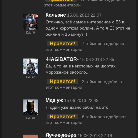
этот комментарий
Кельзис
15.06.2013 22:07
Отлично, всё самое интересное с Е3 в
одном коротком ролике. А то я Е3 этот не
LVL 49
осилил и 15 минут ;)
Нравится!
7 геймеров одобряют
этот комментарий
-HAGIBATOR-
15.06.2013 22:35
Да, а то на в некоторых на шортах
мороженое засохло...
LVL 42
Нравится!
2 геймера одобряют
этот комментарий
Мда уж
15.06.2013 22:49
Я один уже давно забил на это
Нравится!
6 геймеров одобряют
LVL 46
этот комментарий
Лучик добра
15.06.2013 22:19