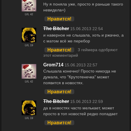
Ну я поняла уже, просто я раньше такого
невидела=)
LVL 42
Нравится!
The Bitcher
15.06.2013 22:54
и наверное не слышала, хоть и ржачно, а
с матом всё же перебор
LVL 19
Нравится!
3 геймера одобряют
этот комментарий
Grom714
15.06.2013 22:57
Слышала конечно! Просто никогда не
думала, что "Крутотенечка" может
LVL 42
появится в новостях.
Нравится!
The Bitcher
15.06.2013 22:59
да в новостях часто мелькает, может
просто в топ новостей редко попадает
LVL 19
Нравится!