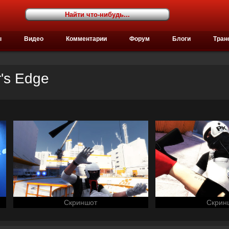
ы
Видео
Комментарии
Форум
Блоги
Тран
r's Edge
Скриншот
Скрин