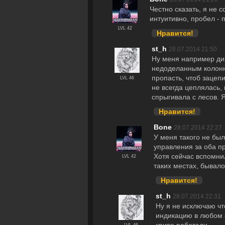
Честно сказать, я не 
интуитивно, пробел - п
LVL 42
Нравится!
st_h
28.07.2014 21:50
Ну меня например дик
недоделанным колонна
пропасть, чтоб зацеп
LVL 46
не всегда цеплялась,
спрыгивала с лесов. 
Нравится!
Bоne
28.07.2014 22:27
У меня такого не был
управления за оба п
Хотя сейчас вспомнил
LVL 42
таких местах, бывало
Нравится!
st_h
28.07.2014 22:31
Ну я не исключаю чт
индикацию в любом с
криво работали
LVL 46