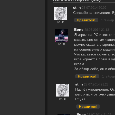
st_h
28.07.2014 20:02
Спасибо за внимание. Б
Нравится!
1 геймер
LVL 46
Bоne
28.07.2014 21:13
Я играл на PC и как-то
касательно оптимизации
можно сказать стареньк
LVL 42
на современных машин
Что касается сюжета, т
игра играется прям в у
играм.
За обзор лойс, он в об
Нравится!
1 гейме
st_h
28.07.2014 21:23
Насчёт управления. Ос
цепляться оттолкнувши
PhysX.
LVL 46
Нравится!
Bоne
28.07.2014 21:26