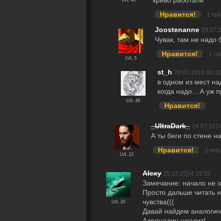
Нравится!
1 ге
Joostenanne
29.07.
Чувак, там не надо 
Нравится!
1 г
LVL 5
st_h
29.07.2014 00:3
в одном из мест на
когда надо... А уж
LVL 46
Нравится!
_UltraDark_
29.07.201
А ты беги по стене 
Нравится!
2 гей
LVL 22
Alexy
25.12.2014 19:35
Замечание: начало не о
Просто дальше читать н
чувства(((
LVL 20
Давай найдем аналогичн
Адреналин шкалит!