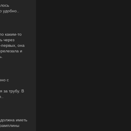
ялось
о удобно..
по каким-то
ь через
-первых, она
ерелезала и
ь.
нно с
 за трубу. В
..
и должна иметь
 трамплины