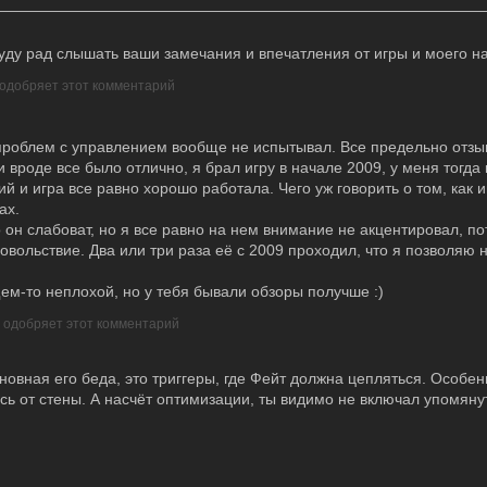
уду рад слышать ваши замечания и впечатления от игры и моего на
 одобряет этот комментарий
 проблем с управлением вообще не испытывал. Все предельно отзы
 вроде все было отлично, я брал игру в начале 2009, у меня тогд
ий и игра все равно хорошо работала. Чего уж говорить о том, как 
ах.
о он слабоват, но я все равно на нем внимание не акцентировал, по
довольствие. Два или три раза её с 2009 проходил, что я позволяю
щем-то неплохой, но у тебя бывали обзоры получше :)
р одобряет этот комментарий
новная его беда, это триггеры, где Фейт должна цепляться. Особен
сь от стены. А насчёт оптимизации, ты видимо не включал упомян