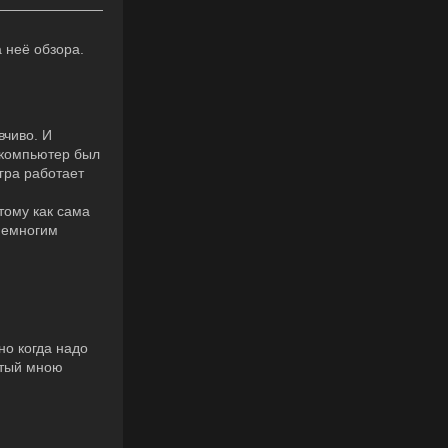
 неё обзора.
вчиво. И
а компьютер был
игра работает
тому как сама
 немногим
но когда надо
утый мною