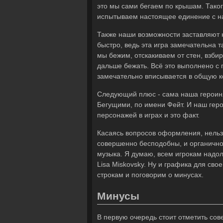
это мы сами бегаем по крышам. Таког
испытываем настоящее единение с на
Также наши возможности заставляют н
быстро, ведь эта игра замечательна т
мы бежим, отскакиваем от стен, взби
дальше бежать. Всё это выполнено с
замечательно вписывается в общую к
Следующий плюс - сама наша героиня
Бегущими, по имени Фейт. И наш геро
персонажей в играх и это факт.
Касаясь вопросов оформления, нельзя
совершенно бесподобны, и органично 
музыка. Я думаю, всем игрокам надол
Lisa Miskovsky. Ну и графика для св
строкам и поговорим о минусах.
Минусы
В первую очередь стоит отметить сов