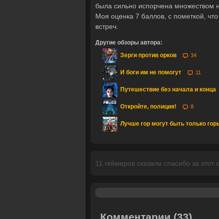
была сильно испорчена множеством нед
Моя оценка 7 баллов, с пометкой, что
встреч.
Другие обзоры автора:
Зерги против орков
34
И боги им не помогут
11
Путешествие без начала и конца
Откройте, полиция!
8
Лучше гор могут быть только го
11 геймеров сказали спасибо за этот 
Комментарии
(33)