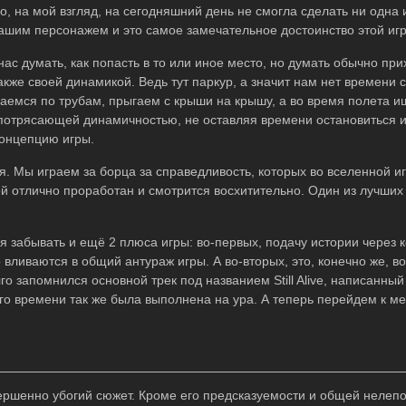
о, на мой взгляд, на сегодняшний день не смогла сделать ни одна 
шим персонажем и это самое замечательное достоинство этой иг
ас думать, как попасть в то или иное место, но думать обычно при
акже своей динамикой. Ведь тут паркур, а значит нам нет времени с
раемся по трубам, прыгаем с крыши на крышу, а во время полета 
 потрясающей динамичностью, не оставляя времени остановиться и
онцепцию игры.
. Мы играем за борца за справедливость, которых во вселенной и
й отлично проработан и смотрится восхитительно. Один из лучших
 забывать и ещё 2 плюса игры: во-первых, подачу истории через 
вливаются в общий антураж игры. А во-вторых, это, конечно же, в
го запомнился основной трек под названием Still Alive, написанны
оего времени так же была выполнена на ура. А теперь перейдем к 
ершенно убогий сюжет. Кроме его предсказуемости и общей нелепо