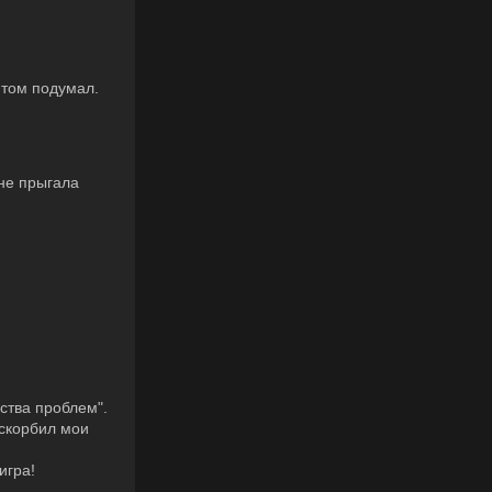
 том подумал.
 не прыгала
ства проблем".
оскорбил мои
игра!