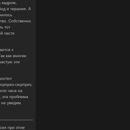
а кадром,
од и тирания. А
жилось
ство. Собственно
ь тот
й части
ается с
ак как многие
частую эти
ахотел
сюрприз-сюрприз,
оло часа на
, эта проблема
 не увидим.
рая при этом