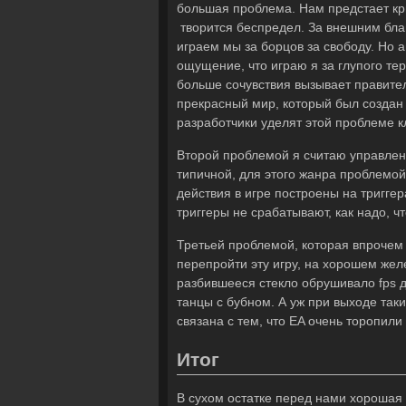
большая проблема. Нам предстает кри
творится беспредел. За внешним благ
играем мы за борцов за свободу. Но 
ощущение, что играю я за глупого тер
больше сочувствия вызывает правител
прекрасный мир, который был создан 
разработчики уделят этой проблеме к
Второй проблемой я считаю управление
типичной, для этого жанра проблемой,
действия в игре построены на триггер
триггеры не срабатывают, как надо, чт
Третьей проблемой, которая впрочем
перепройти эту игру, на хорошем жел
разбившееся стекло обрушивало fps д
танцы с бубном. А уж при выходе так
связана с тем, что EA очень торопили
Итог
В сухом остатке перед нами хорошая 