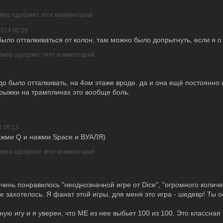
ймер одобряет этот комментарий
2014 00:29
было отталкиваться от колон, там можно было допрыгнуть, если я о
еймер одобряет этот комментарий
2
до было отталкивать, на 4ом этаже вроде. да и она ещё постоянно
 прыжки на трамплинах это вообще боль.
4 08:13
нажми Q и нажми Space и ВУАЛЯ)
мера одобряют этот комментарий
чень понравилось "неоднозначной игре от Dice", "огромного количе
е захотелось. Я фанат этой игры, для меня это игра - шедевр! Ты 
ую игу и я уверен, что МЕ из нее выбьет 100 из 100. Это классная 