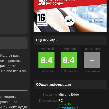
Оценки игры
Обзорный
Геймерский
Ваша оценка
На этот раз я
8.4
8.4
−
оить рассказ,
приходится
 Но обо всем по
8 обзоров
159 оценок
Не оценено
Общая информация
Название
Mirror's Edge
ная модель
Платформы
PC
отрясающее
Xbox 360
иней Фейт, будто
PlayStation 3