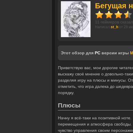
Бегущая н
11 геймеров сказал
Написал
st_h
от 28 и
Этот обзор для
PC
версии игры
M
Приветствую вас, мои дорогие читател
выскажу своё мнение о довольно-таки 
разделяя игру на плюсы и минусы. От
отметить, что игра далека до шедевр
порядку.
Плюсы
Начну я всё-таки на позитивной ноте.
перемещения и атмосфера свободы. Я
чувство управления своим персонаже