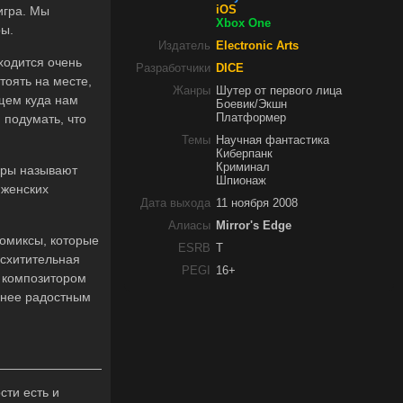
игра. Мы
iOS
Xbox One
ры.
Издатель
Electronic Arts
ходится очень
Разработчики
DICE
тоять на месте,
Жанры
Шутер от первого лица
ищем куда нам
Боевик/Экшн
 подумать, что
Платформер
Темы
Научная фантастика
Киберпанк
Криминал
гры называют
Шпионаж
 женских
Дата выхода
11 ноября 2008
Алиасы
Mirror's Edge
комиксы, которые
ESRB
T
осхитительная
PEGI
16+
й композитором
менее радостным
сти есть и