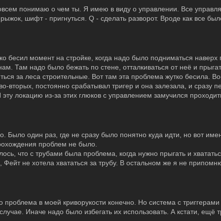
совсем понимаю о чем ты. Я имею в виду о управлении. Все управл
рыжок, шифт - пригнуться. Q - сделать разворот. Вроде как все был
о бесил момент на стройке, когда надо было подниматься наверх 
м. Там надо было бежать по стене, отталкиваться от неё и прыгат
иться за леса строительные. Вот там эта проблема жутко бесила. Во
 во-вторых, постоянно срабатывал тригер и она залезала, и сразу п
Я эту локацию из-за этих глюков с управлением замучился проходит
о. Было один раз, где не сразу было понятно куда идти, но вот име
рохождения проблем не было.
ось, что с трубами была проблема, когда нужно прыгать и хвататься
, Фейт не хотела хвататься за трубу. В остальном же я не припомню
о проблема в моей криворукости конечно. Но система с триггерам
лучае. Иначе надо было избегать их использовать. А кстати, ещё