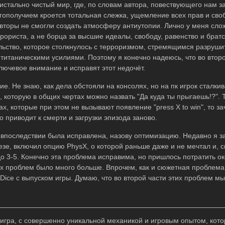
стально чистый мир, где, по словам автора, повествующего нам з
ополучием кроется тотальная слежка, ущемление всех прав и своб
авторы не смогли создать атмосферу антиутопии. Лично у меня сло
рориста, а не борца за высшие идеалы, свободу, равенство и брат
ьство, которое столкнулось с терроризмом, стремящимся разрушит
титаническими усилиями. Поэтому я конечно надеюсь, что во второ
лючевое внимание и исправят этот недочёт.
. Не знаю, как дела обстояли на консолях, но на пк игрок сталкив
 которую в общих чертах можно назвать "Да куда ты прыгаешь!?". Т
ах, которые при этом не вызывают появление "press X to win", то за
о приводит к смерти и загрузки эпизода заново.
 впоследствии была исправлена, назову оптимизацию. Недавно я з
езе, включил опцию PhysX, о которой раньше даже и не мечтал и, 
о 3-5. Конечно эта проблема исправима, но пришлось потратить ок
их проблем было много больше. Впрочем, как и сюжетная проблема
 Dice с выпуском игры. Думаю, что во второй части этих проблем мы
игра, с совершенно уникальной механикой и игровым опытом, кото