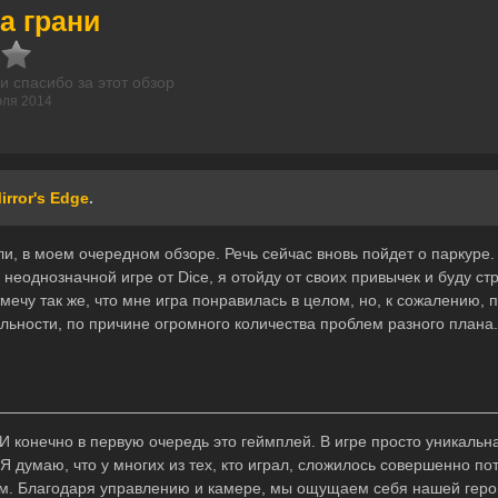
а грани
и спасибо за этот обзор
юля 2014
irror's Edge
.
и, в моем очередном обзоре. Речь сейчас вновь пойдет о паркуре. 
неоднозначной игре от Dice, я отойду от своих привычек и буду стр
мечу так же, что мне игра понравилась в целом, но, к сожалению, 
альности, по причине огромного количества проблем разного плана.
 И конечно в первую очередь это геймплей. В игре просто уникаль
 думаю, что у многих из тех, кто играл, сложилось совершенно п
м. Благодаря управлению и камере, мы ощущаем себя нашей геро