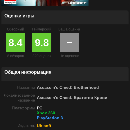
Оценки игры
Обзорный
Геймерский
Ваша оценка
8.4
9.8
−
8 обзоров
320 оценок
Не оценено
Общая информация
Название
Assassin's Creed: Brotherhood
Локализованное
Assassin's Creed: Братство Крови
название
Платформы
PC
Xbox 360
PlayStation 3
Издатель
Ubisoft