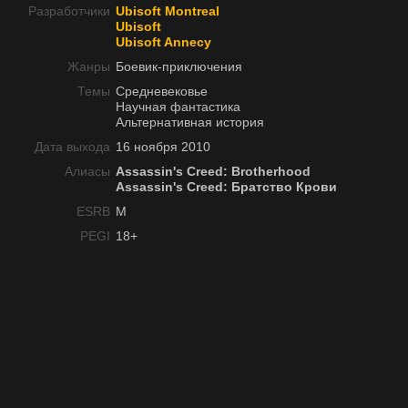
Разработчики
Ubisoft Montreal
Ubisoft
Ubisoft Annecy
Жанры
Боевик-приключения
Темы
Средневековье
Научная фантастика
Альтернативная история
Дата выхода
16 ноября 2010
Алиасы
Assassin's Creed: Brotherhood
Assassin's Creed: Братство Крови
ESRB
M
PEGI
18+