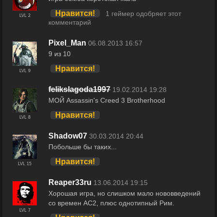
Нравится!
1 геймер одобряет этот
LVL 2
комментарий
Pixel_Man
06.08.2013 16:57
9 из 10
Нравится!
LVL 9
felikslagoda1997
19.02.2014 19:28
МОЙ Assassin's Creed 3 Brotherhood
Нравится!
LVL 8
Shadow07
30.03.2014 20:44
Побольше бы таких...
Нравится!
LVL 15
Reaper33ru
13.06.2014 19:15
Хорошая игра, но слишком мало нововведений
со времен AC2, плюс однотипный Рим.
LVL 7