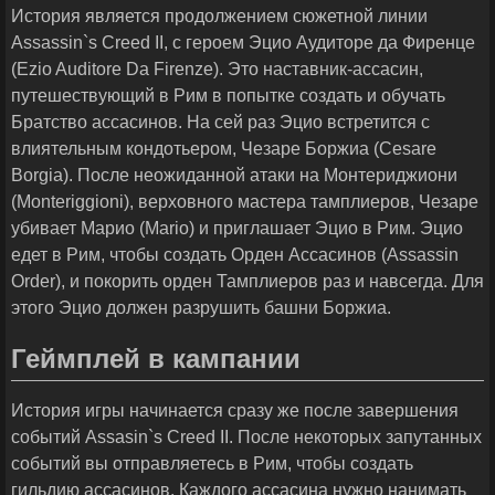
История является продолжением сюжетной линии
Assassin`s Creed II, с героем Эцио Аудиторе да Фиренце
(Ezio Auditore Da Firenze). Это наставник-ассасин,
путешествующий в Рим в попытке создать и обучать
Братство ассасинов. На сей раз Эцио встретится с
влиятельным кондотьером, Чезаре Боржиа (Cesare
Borgia). После неожиданной атаки на Монтериджиони
(Monteriggioni), верховного мастера тамплиеров, Чезаре
убивает Марио (Mario) и приглашает Эцио в Рим. Эцио
едет в Рим, чтобы создать Орден Ассасинов (Assassin
Order), и покорить орден Тамплиеров раз и навсегда. Для
этого Эцио должен разрушить башни Боржиа.
Геймплей в кампании
История игры начинается сразу же после завершения
событий Assasin`s Creed II. После некоторых запутанных
событий вы отправляетесь в Рим, чтобы создать
гильдию ассасинов. Каждого ассасина нужно нанимать