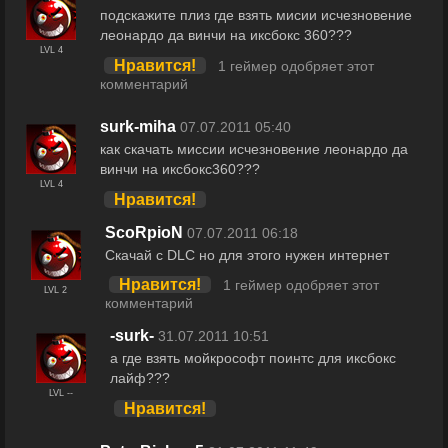
подскажите плиз где взять мисии исчезновение
леонардо да винчи на иксбокс 360???
LVL 4
Нравится!
1 геймер одобряет этот
комментарий
surk-miha
07.07.2011 05:40
как скачать миссии исчезновение леонардо да
винчи на иксбокс360???
LVL 4
Нравится!
ScoRpioN
07.07.2011 06:18
Скачай с DLC но для этого нужен интернет
Нравится!
1 геймер одобряет этот
LVL 2
комментарий
-surk-
31.07.2011 10:51
а где взять мойкрософт поинтс для иксбокс
лайф???
LVL --
Нравится!