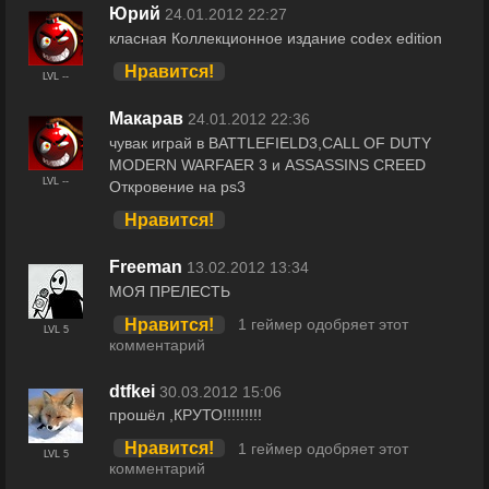
Юрий
24.01.2012 22:27
класная Коллекционное издание codex edition
Нравится!
LVL --
Макарав
24.01.2012 22:36
чувак играй в BATTLEFIELD3,CALL OF DUTY
MODERN WARFAER 3 и ASSASSINS CREED
LVL --
Откровение на ps3
Нравится!
Freeman
13.02.2012 13:34
МОЯ ПРЕЛЕСТЬ
Нравится!
1 геймер одобряет этот
LVL 5
комментарий
dtfkei
30.03.2012 15:06
прошёл ,КРУТО!!!!!!!!!
Нравится!
1 геймер одобряет этот
LVL 5
комментарий