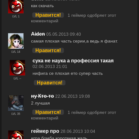
как скачать
Нравится!
1 геймер одобряет этот
LVL 1
комментарий
Aiden
05.05.2013 09:40
самая плохая часть серии,а ведь я фанат.
Нравится!
LVL 14
сука не наука а профессия такая
02.06.2013 21:01
нифига се плохая ето супер часть
LVL --
Нравится!
ну Кто-то
22.06.2013 19:08
2 лучшая
Нравится!
1 геймер одобряет этот
LVL 35
комментарий
геймер про
28.06.2013 10:04
игра бомба коротекая жаль