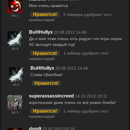
Мне очень нравитса
Нравится!
2 геймера одобряют этот
LVL 2
комментарий
BuHHuIIyx
20.08.2012 14:46
Да и мне тоже очень хоть радует что игры серии
AC выходят каждый год!
LVL 6
Нравится!
1 геймер одобряет этот
комментарий
BuHHuIIyx
20.08.2012 14:46
Слава Ubisoftам!
Нравится!
LVL 6
superassassincreed
14.10.2012 19:11
коротенькая даже очень но всё ровно бомба!
Нравится!
1 геймер одобряет этот
LVL 5
комментарий
dsm9
22.02.2013 02:16