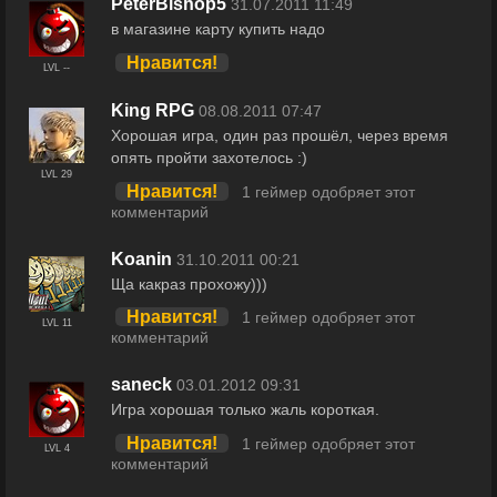
PeterBishop5
31.07.2011 11:49
в магазине карту купить надо
Нравится!
LVL --
King RPG
08.08.2011 07:47
Хорошая игра, один раз прошёл, через время
опять пройти захотелось :)
LVL 29
Нравится!
1 геймер одобряет этот
комментарий
Koanin
31.10.2011 00:21
Ща какраз прохожу)))
Нравится!
1 геймер одобряет этот
LVL 11
комментарий
saneck
03.01.2012 09:31
Игра хорошая только жаль короткая.
Нравится!
1 геймер одобряет этот
LVL 4
комментарий