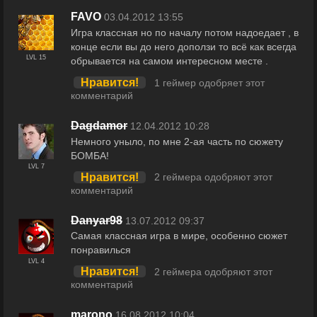
FAVO
03.04.2012 13:55
Игра классная но по началу потом надоедает , в
конце если вы до него доползи то всё как всегда
LVL 15
обрывается на самом интересном месте .
Нравится!
1 геймер одобряет этот
комментарий
Dagdamor
12.04.2012 10:28
Немного уныло, по мне 2-ая часть по сюжету
БОМБА!
LVL 7
Нравится!
2 геймера одобряют этот
комментарий
Danyar98
13.07.2012 09:37
Самая классная игра в мире, особенно сюжет
понравилься
LVL 4
Нравится!
2 геймера одобряют этот
комментарий
marono
16.08.2012 10:04