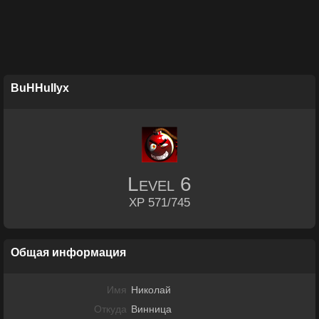
BuHHuIIyx
Level
6
XP 571/745
Общая информация
Имя
Николай
Откуда
Винница