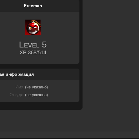
Freeman
Level
5
XP 368/514
ая информация
Имя
(не указано)
Откуда
(не указано)