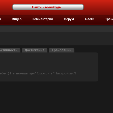
ы
Видео
Комментарии
Форум
Блоги
Тран
Активность
Достижения
Трансляции
бе :( Не знаешь где? Смотри в "Настройках"!