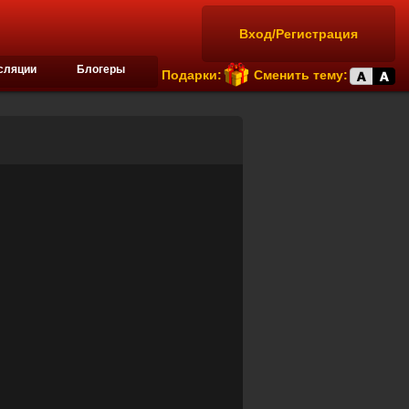
Вход/Регистрация
сляции
Блогеры
Подарки:
Сменить тему: