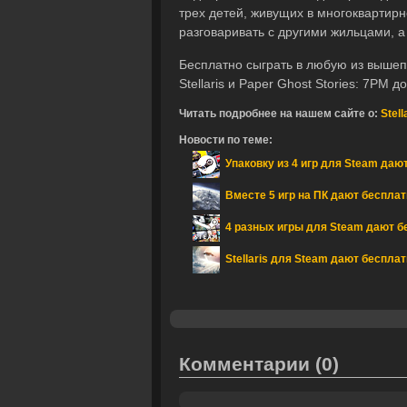
трех детей, живущих в многоквартир
разговаривать с другими жильцами, а
Бесплатно сыграть в любую из вышеп
Stellaris и Paper Ghost Stories: 7PM 
Читать подробнее на нашем сайте о:
Stell
Новости по теме:
Упаковку из 4 игр для Steam даю
Вместе 5 игр на ПК дают бесплат
4 разных игры для Steam дают б
Stellaris для Steam дают беспла
Комментарии
(0)