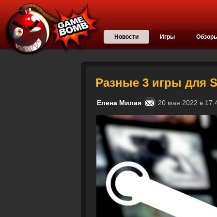
Новости
Игры
Обзор
Разные 3 игры для 
Елена Милая
20 мая 2022 в 1