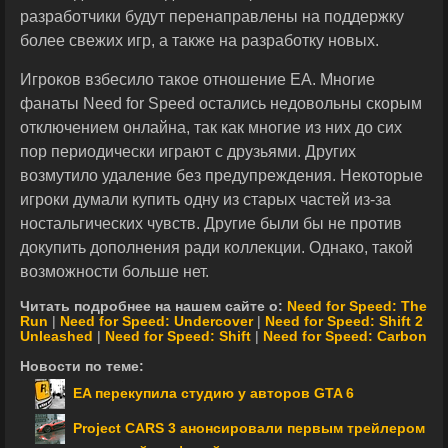
разработчики будут перенаправлены на поддержку
более свежих игр, а также на разработку новых.
Игроков взбесило такое отношение EA. Многие
фанаты Need for Speed остались недовольны скорым
отключением онлайна, так как многие из них до сих
пор периодически играют с друзьями. Других
возмутило удаление без предупреждения. Некоторые
игроки думали купить одну из старых частей из-за
ностальгических чувств. Другие были бы не против
докупить дополнения ради коллекции. Однако, такой
возможности больше нет.
Читать подробнее на нашем сайте о:
Need for Speed: The
Run
|
Need for Speed: Undercover
|
Need for Speed: Shift 2
Unleashed
|
Need for Speed: Shift
|
Need for Speed: Carbon
Новости по теме:
EA перекупила студию у авторов GTA 6
Project CARS 3 анонсировали первым трейлером