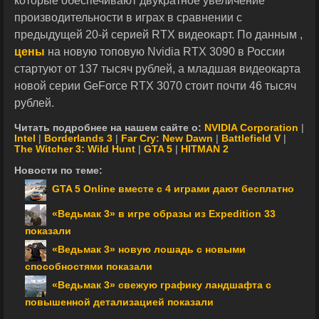
которые обеспечивают двукратное увеличение
производительности в играх в сравнении с
предыдущей 20-й серией RTX видеокарт. По данным ,
цены
на новую топовую Nvidia RTX 3090 в России
стартуют от 137 тысяч рублей, а младшая видеокарта
новой серии GeForce RTX 3070 стоит почти 46 тысяч
рублей.
Читать подробнее на нашем сайте о:
NVIDIA Corporation
|
Intel
|
Borderlands 3
|
Far Cry: New Dawn
|
Battlefield V
|
The Witcher 3: Wild Hunt
|
GTA 5
|
HITMAN 2
Новости по теме:
GTA 5 Online вместе с 4 играми дают бесплатно
«Ведьмак 3» в игре образы из Expedition 33
показали
«Ведьмак 3» новую лошадь с новыми
способностями показали
«Ведьмак 3» свежую графику ландшафта с
повышенной детализацией показали