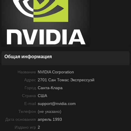
Общая информация
Название
NVIDIA Corporation
Адрес
2701 Сан Томас Экспрессуэй
Город
Санта-Клара
Страна
США
E-mail
support@nvidia.com
Телефон
(не указано)
Дата основания
апрель 1993
Издано игр
2