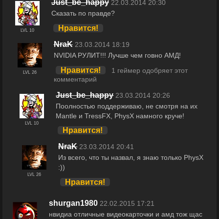
Just_be_happy
22.03.2014 20:30
Сказать по правде?
Нравится!
LVL 10
NraK
23.03.2014 18:19
NVIDIA РУЛИТ!!! Лучше чем говно АМД!
Нравится!
1 геймер одобряет этот
LVL 26
комментарий
Just_be_happy
23.03.2014 20:26
Поолностью поддерживаю, не смотря на их
Mantle и TressFX, PhysX намного круче!
LVL 10
Нравится!
NraK
23.03.2014 20:41
Из всего, что ты назвал, я знаю только PhysX
:))
LVL 26
Нравится!
shurgan1980
22.02.2015 17:21
нвидиа отличные видеокарточки и амд тож щас