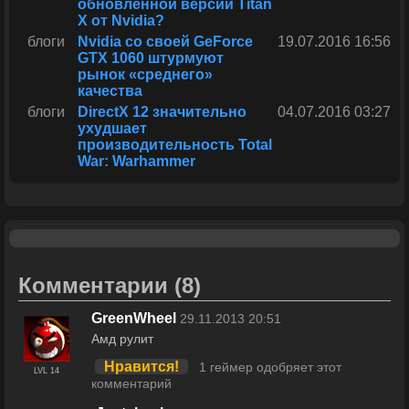
обновленной версии Titan
X от Nvidia?
блоги
Nvidia со своей GeForce
19.07.2016 16:56
GTX 1060 штурмуют
рынок «среднего»
качества
блоги
DirectX 12 значительно
04.07.2016 03:27
ухудшает
производительность Total
War: Warhammer
Комментарии
(8)
GreenWheel
29.11.2013 20:51
Амд рулит
Нравится!
1 геймер одобряет этот
LVL 14
комментарий