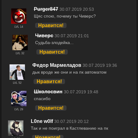
Purger847
30.07.2019 20:53
Щяс спою, почему ты Чиверс?
Нравится!
LVL 14
Чиверс
30.07.2019 21:01
Судьба-злодейка...
Нравится!
LVL 32
Федор Мармеладов
30.07.2019 19:36
дык вроде же они и на пк автоматом
Нравится!
LVL 52
Школосвин
30.07.2019 19:48
спасибо
Нравится!
LVL 29
L0ne w0lf
30.07.2019 20:12
Так и не поиграл в Кастлеванию на пк
Нравится!