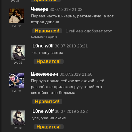
LVL 36
Чиверс
30.07.2019 21:02
Первая часть шикарна, рекомендую, а вот
вторая дрисня.
LVL 32
Нравится!
1 геймер одобряет этот
комментарий
L0ne w0lf
30.07.2019 23:21
ок, гляну завтра
Нравится!
LVL 36
Школосвин
30.07.2019 21:50
Первую прямо сейчас же скачай. к её
разработке приложил руку гений его
LVL 29
святейшество Кодзима
Нравится!
L0ne w0lf
30.07.2019 23:22
усе, уже на скаче
Нравится!
LVL 36