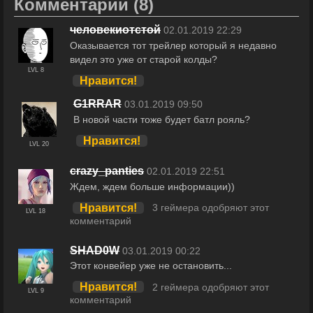
Комментарии
(8)
человекиотстой
02.01.2019 22:29
Оказывается тот трейлер который я недавно
видел это уже от cтарой колды?
LVL 8
Нравится!
G1RRAR
03.01.2019 09:50
В новой части тоже будет батл рояль?
Нравится!
LVL 20
crazy_panties
02.01.2019 22:51
Ждем, ждем больше информации))
Нравится!
3 геймера одобряют этот
LVL 18
комментарий
SHAD0W
03.01.2019 00:22
Этот конвейер уже не остановить...
Нравится!
2 геймера одобряют этот
LVL 9
комментарий