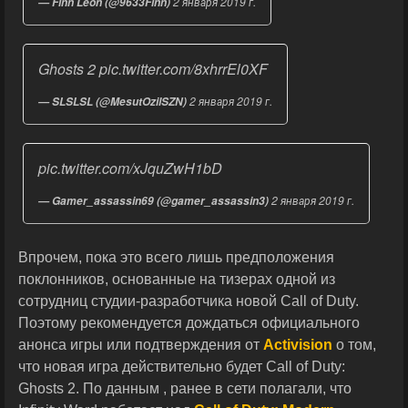
2 января 2019 г.
— Finn Leon (@9633Finn)
Ghosts 2
pic.twitter.com/8xhrrEl0XF
2 января 2019 г.
— SLSLSL (@MesutOzilSZN)
pic.twitter.com/xJquZwH1bD
2 января 2019 г.
— Gamer_assassin69 (@gamer_assassin3)
Впрочем, пока это всего лишь предположения
поклонников, основанные на тизерах одной из
сотрудниц студии-разработчика новой Call of Duty.
Поэтому рекомендуется дождаться официального
анонса игры или подтверждения от
Activision
о том,
что новая игра действительно будет Call of Duty:
Ghosts 2. По данным , ранее в сети полагали, что