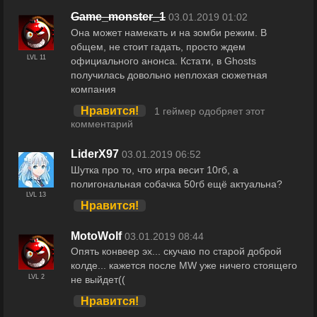
Game_monster_1
03.01.2019 01:02
Она может намекать и на зомби режим. В
общем, не стоит гадать, просто ждем
LVL 11
официального анонса. Кстати, в Ghosts
получилась довольно неплохая сюжетная
компания
Нравится!
1 геймер одобряет этот
комментарий
LiderX97
03.01.2019 06:52
Шутка про то, что игра весит 10гб, а
полигональная собачка 50гб ещё актуальна?
LVL 13
Нравится!
MotoWolf
03.01.2019 08:44
Опять конвеер эх... скучаю по старой доброй
колде... кажется после MW уже ничего стоящего
LVL 2
не выйдет((
Нравится!