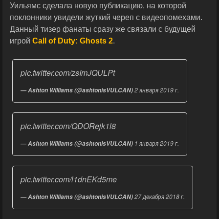
Уильямс сделала новую публикацию, на которой
поклонники увидели жуткий череп с видеопомехами.
Данный тизер фанаты сразу же связали с будущей
игрой
Call of Duty: Ghosts 2
.
pic.twitter.com/zsImJQULPt
2 января 2019 г.
— Ashton Williams (@ashtonisVULCAN)
pic.twitter.com/QDORejk1l8
1 января 2019 г.
— Ashton Williams (@ashtonisVULCAN)
pic.twitter.com/l1dnEKd5me
27 декабря 2018 г.
— Ashton Williams (@ashtonisVULCAN)