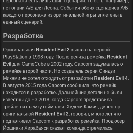
персонажа есть лишь один сценарий. То есть, например,
нет опции А/Б для Леона. События обоих сценариев А/Б
каждого персонажа из оригинальной игры вплетены в
единый сценарий.
Разработка
Оригинальная
Resident
Evil
2
вышла на первой
PlayStation в 1998 году. После релиза ремейка
Resident
Evil
для GameCube в 2002 году, Capcom задумалась о
ремейке второй части. Но создатель серии Синдзи
Миками не хотел отходить от разработки
Resident
Evil
4
.
В августе 2015 года Capcom сообщила, что ремейк
находится в разработке. Дальнейшие детали не были
известны до E3 2018, когда Capcom представила
трейлер и съемку геймплея. Хидеки Камия, директор
оригинальной
Resident
Evil
2
, говорил, много лет что
подталкивал Capcom к разработке ремейка. Продюсер
Йошиаки Хирабаяси сказал, команда стремилась