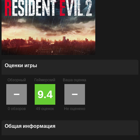
Оценки игры
Обзорный
Геймерский
Ваша оценка
−
9.4
−
0 обзоров
49 оценок
Не оценено
Общая информация