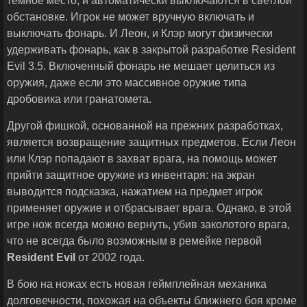
темное место, и автоматически выключаются в светлой
обстановке. Игрок не может вручную включать и
выключать фонарь. И Леон, и Клэр могут физически
удерживать фонарь, как в закрытой разработке Resident
Evil 3.5. Включенный фонарь не мешает целиться из
оружия, даже если это массивное оружие типа
дробовика или гранатомета.
Другой фишкой, основанной на прежних разработках,
является возвращение защитных предметов. Если Леон
или Клэр попадают в захват врага, на помощь может
прийти защитное оружие из инвентаря: на экран
выводится подсказка, нажатием на предмет игрок
применяет оружие и отбрасывает врага. Однако, в этой
игре нож всегда можно вернуть, убив заколотого врага,
что не всегда было возможным в ремейке первой
Resident
Evil
от 2002 года.
В бою на ножах есть новая геймплейная механика
долговечности, похожая на объекты ближнего боя кроме