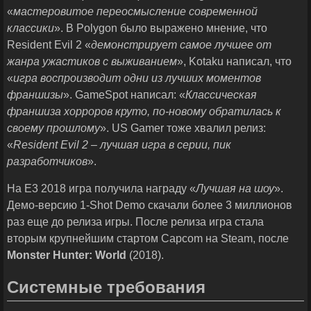
«
мастеровитое переосмысление современной
классики
». В Polygon было выражено мнение, что
Resident Evil 2 «
демонстрирует самое лучшее от
жанра ужастиков с выживанием
», Kotaku написал, что
«
игра воспроизводит одни из лучших моментов
франшизы
». GameSpot написал: «
Классическая
франшиза хорроров круто, по-новому обратилась к
своему прошлому
». US Gamer тоже хвалил релиз:
«
Resident
Evil
2
– лучшая игра в серии, пик
разработчиков
».
На E3 2018 игра получила награду «
Лучшая на шоу
».
Демо-версию 1-Shot Demo скачали более 3 миллионов
раз еще до релиза игры. После релиза игра стала
вторым крупнейшим стартом Capcom на Steam, после
Monster Hunter: World
(2018).
Системные требования