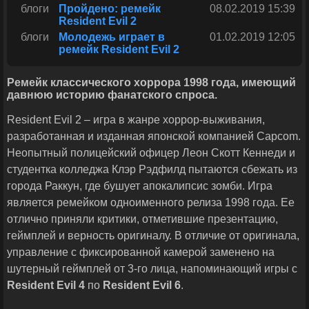
блоги
Пройдено: ремейк
08.02.2019 15:39
Resident Evil 2
блоги
Молодежь играет в
01.02.2019 12:05
ремейк Resident Evil 2
Ремейк классического хоррора 1998 года, имеющий
давнюю историю фанатского спроса.
Resident Evil 2 – игра в жанре хоррор-выживания,
разработанная и изданная японской компанией Capcom.
Неопытный полицейский офицер Леон Скотт Кеннеди и
студентка колледжа Клэр Рэдфилд пытаются сбежать из
города Раккун, где бушует апокалипсис зомби. Игра
является ремейком одноименного релиза 1998 года. Ее
отлично приняли критики, отметившие презентацию,
геймплей и верность оригиналу. В отличие от оригинала,
управление с фиксированной камерой заменено на
шутерный геймплей от 3-го лица, напоминающий игры с
Resident
Evil
4
по
Resident
Evil
6
.