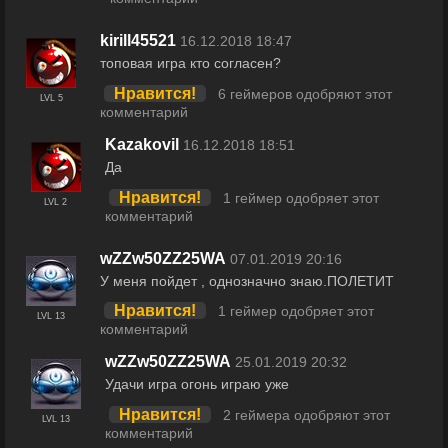
kirill45521
16.12.2018 18:47
топовая игра кто согласен?
Нравится!
6 геймеров одобряют этот
LVL 5
комментарий
Kazakovil
16.12.2018 18:51
Да
Нравится!
1 геймер одобряет этот
LVL 2
комментарий
wZZw50ZZ25WA
07.01.2019 20:16
У меня пойдет , однозначно знаю.ПОЛЕТИТ
Нравится!
1 геймер одобряет этот
LVL 13
комментарий
wZZw50ZZ25WA
25.01.2019 20:32
Удачи игра огонь играю уже
Нравится!
2 геймера одобряют этот
LVL 13
комментарий