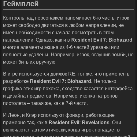
Геймплей
Контроль над персонажем напоминает 6-ю часть: игрок
может свободно двигаться в любом направлении, не
имея необходимости сначала посмотреть в этом
направлении. Однако, как и в
Resident
Evil
7:
Biohazard
,
многие элементы экшна из 4-6 частей урезаны или
полностью удалены. Например, игрок, оглушив зомби, не
может бить их вручную.
В игре используется движок RE, тот же, что применен в
разработке
Resident
Evil
7:
Biohazard
. Не только
графика этих игр похожа, сходство касается интерфейса
и дизайна предметов. Например, иконка патронов
пистолета – такая же, как в 7-й части.
И Леон, и Клэр используют фонари, работающие
примерно так, как в
Resident
Evil
:
Revelations
. Они
включаются автоматически, когда игрок попадает в