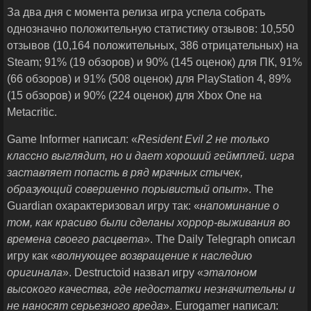
За два дня с момента релиза игра успела собрать
однозначно положительную статистику отзывов: 10,550
отзывов (10,164 положительных, 386 отрицательных) на
Steam; 91% (19 обзоров) и 90% (145 оценок) для ПК, 91%
(66 обзоров) и 91% (508 оценок) для PlayStation 4, 89%
(15 обзоров) и 90% (224 оценок) для Xbox One на
Metacritic.
Game Informer написал: «
Resident
Evil
2
не только
классно выглядит, но и дает хороший геймплей. игра
заставляет попасть в ряд мрачных стычек,
образующий совершенно порывистый опыт
». The
Guardian охарактеризовал игру так: «
напоминание о
том, как красиво были сделаны хоррор-выживания во
времена своего расцвета
». The Daily Telegraph описал
игру как «
волнующее возвращение к наследию
оригинала
». Destructoid назвал игру «
эталоном
высокого качества, где недостатки незначительны и
не наносят серьезного вреда
». Eurogamer написал: