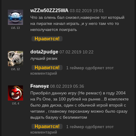
wZZw50ZZ25WA
03.02.2019 19:01
Что за олень бал снизел,наверное тот который
на пиратке начал играть ,и у него там что то
LVL 13
неполучается поиграть
Нравится!
dota2pudge
07.02.2019 10:22
лучший резик
Нравится!
1 геймер одобряет этот
LVL 12
комментарий
Fransyz
08.02.2019 05:36
Приобрёл данную игру (Не ремаст) в году 2004
на Ps One, за 100 рублей на рынке...В комплекте
LVL 4
было два диска, один с обычной игрой второй с
читами , главному персанажу можно было сразу
выдать базуку с безлимитом
Нравится!
1 геймер одобряет этот
комментарий