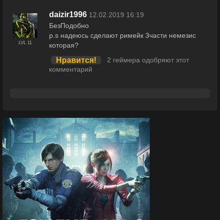
daizir1996
12.02.2019 16:19
БезПодобно
p.s надеюсь сделают римейк 3части немезис
LVL 11
которая?
Нравится!
2 геймера одобряют этот
комментарий