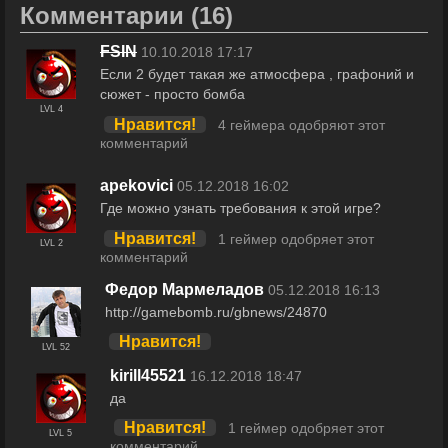
Комментарии
(16)
FSIN
10.10.2018 17:17
Если 2 будет такая же атмосфера , графоний и
сюжет - просто бомба
LVL 4
Нравится!
4 геймера одобряют этот
комментарий
apekovici
05.12.2018 16:02
Где можно узнать требования к этой игре?
Нравится!
1 геймер одобряет этот
LVL 2
комментарий
Федор Мармеладов
05.12.2018 16:13
http://gamebomb.ru/gbnews/24870
Нравится!
LVL 52
kirill45521
16.12.2018 18:47
да
Нравится!
1 геймер одобряет этот
LVL 5
комментарий