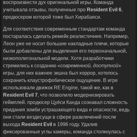
воспроизвести дух оригинальной игры. Команда
учитывала отзывы, полученные про
Resident
Evil
6
,
продюсером которой тоже был Хирабаяси.
Для соответствия современным стандартам команда
постаралась сделать ремейк реалистичнее. Например,
Леон уже не носит большие накладные плечи, которые
были добавлены для выделения его первоначальной,
низкополигональной модели. Хотя разработчики
стремились к созданию «
современной, доступной
»
игры, для них важнее экшна был хоррор, хотелось
сохранить клаустрофобическое ощущение. В игре
использовали движок RE Engine, такой же, как в
Resident
Evil
7
, что позволило модернизировать
геймплей. продюсер Цуёси Канда сознавал сложность
придания зомби устрашающего вида и опасности, ведь
они стали вездесущи в сфере развлечений после
выхода
Resident
Evil
в 1996 году. Удалив
фиксированные углы камеры, команда столкнулась с