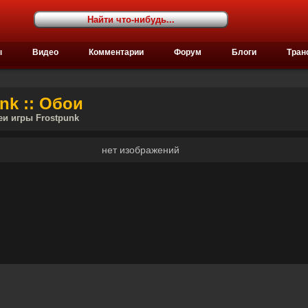
ы
Видео
Комментарии
Форум
Блоги
Тран
nk :: Обои
еи игры Frostpunk
нет изображений